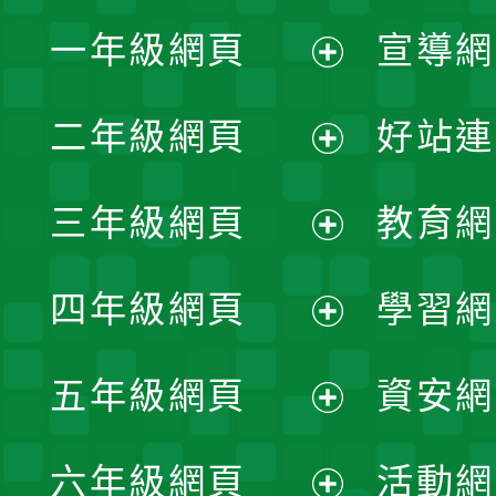
一年級網頁
宣導網
展
二年級網頁
好站連
開
展
三年級網頁
教育網
選
開
展
單
四年級網頁
學習網
選
開
展
單
五年級網頁
資安網
選
開
展
單
六年級網頁
活動網
選