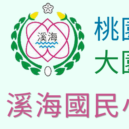
桃
大
溪海國民