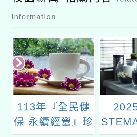
information
導
113年『全民健
202
源
保 永續經營』珍
STEM
惜健保聰明就醫
跨域教