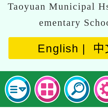
Taoyuan Municipal Hs
ementary Scho
English
中