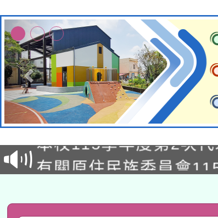
本校115學年度第1次
本校115學年度第2次
第3次招考甄選結果公告
有關原住民族委員會11
次招考甄選結果公告(尚
兒童少年暑期犯罪預防
公告之原住民族歲時祭
有關本府115年70歲
答一案
一案。