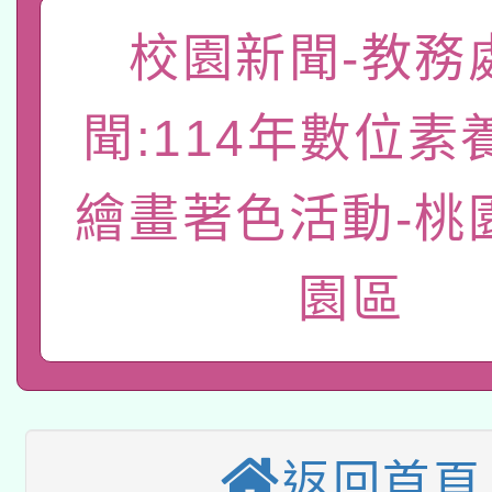
本校115學年度第2次
人員健康講座「吃得安
校園新聞-教務
適應運動共學行動站研
招甄選結果公告(無人
心」，鼓勵退休同仁踴
聞:114年數位素
本館辦理115年度閱讀
招)
案。
科技賦能─人工智慧(AI
暨閱讀推動專業研習
繪畫著色活動-桃
A3數位素養講師名單
礎課程
園區
本校115學年度第1次
本校115學年度第2次
第3次招考甄選結果公告
有關原住民族委員會11
次招考甄選結果公告(尚
兒童少年暑期犯罪預防
返回首頁
公告之原住民族歲時祭