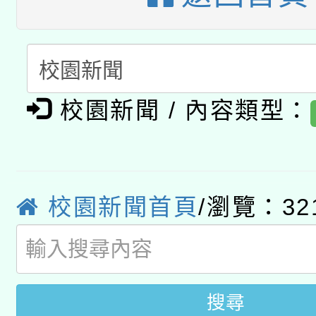
有關本府115年70歲
答一案
一案。
本校115學年度第2次
人員健康講座「吃得安
適應運動共學行動站研
招甄選結果公告(無人
心」，鼓勵退休同仁踴
校園新聞 / 內容類型：
本館辦理115年度閱讀
招)
案。
科技賦能─人工智慧(AI
暨閱讀推動專業研習
A3數位素養講師名單
礎課程
校園新聞首頁
/瀏覽：32
搜尋