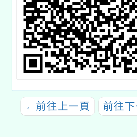
←
前往上一頁
前往下