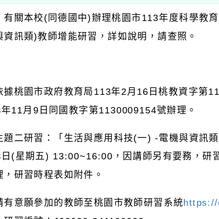
：有關本校
(
同德國中
)
辦理桃園市
113
年度科學教育
與資訊類
)
教師增能研習，詳如說明，請查照。
：
依據桃園市政府教育局
113
年
2
月
16
日桃教資字第
1
3
年
11
月
9
日同國教字第
1130009154
號辦理。
主題二研習：「生活與應用科技
(
一
) -
電機與資訊類
3
日
(
星期五
) 13:00~16:00
，因講師另有要務，研
理，研習時程表如附件。
請有意願參加的教師至桃園市教師研習系統
https:/