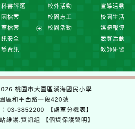
開
展
教科書評選
校外活動
宣導活動
選
開
校園檔案
校園志工
校園生活
單
選
處室檔案
校園活動
媒體報導
單
展
資訊安全
競賽活動
開
宣導資訊
教師研習
選
單
026
桃園市大園區溪海國民小學
大園區和平西路一段420號
：03-3852200
【處室分機表】
站維護:資訊組
【個資保護聲明】