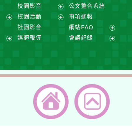
開
展
校園影音
公文整合系統
選
開
展
校園活動
事項通報
單
選
開
展
展
社團影音
網站FAQ
單
選
開
開
展
媒體報導
會議記錄
單
選
選
開
展
展
單
單
選
開
開
單
選
選
單
單
返回首頁
返回頂端