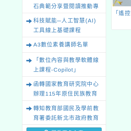
石典範分享暨閱讀推動專
4瀚宇教育夏令營
國立臺中教育大學辦理
「遙控
業研習
科技賦能─人工智慧(AI)
名優惠200元」
113年度「教育部補助
高級中等以下學校校園
工具線上基礎課程
美感環境再造計畫」績
A3數位素養講師名單
優學校及績優設計團隊
頒獎典禮暨校園美感環
「數位內容與教學軟體線
境再造增能工作坊
上課程-Copilot」
函轉國家教育研究院中心
辦理115年原住民族教育
政策研討會「原住民族教
轉知教育部國民及學前教
育國際趨勢與發展」
育署委託新北市政府教育
局辦理「115年度教師專