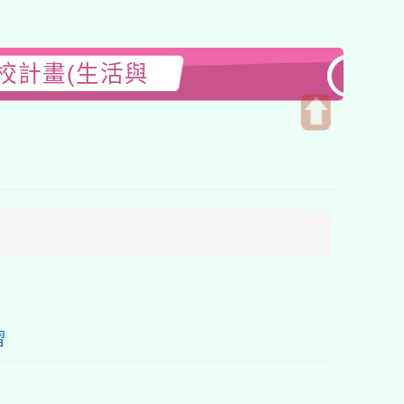
校計畫(生活與
開
啟
上
方
區
塊
習