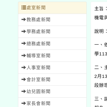
處室新聞
主旨
機電
教務處新聞
說明
學務處新聞
總務處新聞
一、
學
11
輔導室新聞
二、
人事室新聞
2
月
1
會計室新聞
段辦
幼兒園新聞
三、
家長會新聞