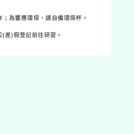
作；為響應環保，請自備環保杯。
公
(
差
)
假登記前往研習。