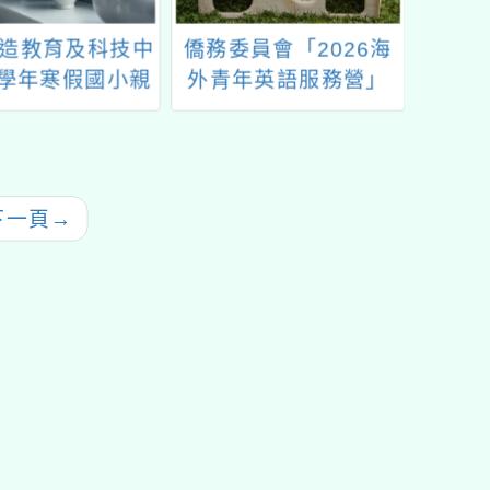
造教育及科技中
僑務委員會「2026海
桃園市
2學年寒假國小親
外青年英語服務營」
科技中
子營隊
教
下一頁
→