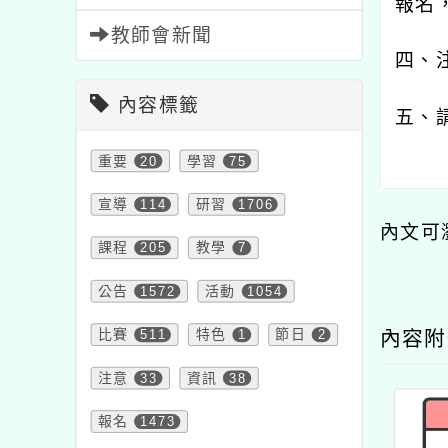
報名
教師會新聞
四、
內容標籤
五、
重要
20
學習
75
宣導
114
研習
1706
內文可
課程
205
教學
7
公告
1572
活動
1054
比賽
511
特色
1
節日
2
內容
注意
33
資訊
38
報名
1473