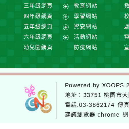
開
展
三年級網頁
教育網站
選
開
展
四年級網頁
學習網站
單
選
開
展
五年級網頁
資安網站
單
選
開
展
六年級網頁
活動網站
單
選
開
展
幼兒園網頁
防疫網站
單
選
開
單
選
單
Powered by
XOOPS
2
地址：
33751 桃園市
電話:03-3862174
傳真
建議瀏覽器 chrome
網
網站設計：