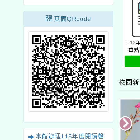
頁面QRcode
11
重點
應用
訊類
校園新
本館辦理115年度閱讀磐