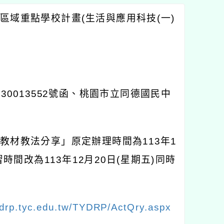
區域重點學校計畫
(
生活與應用科技
(
一
)
130013552
號函、桃園市立同德國民中
教材教法分享」原定辦理時間為
113
年
1
習時間改為
113
年
12
月
20
日
(
星期五
)
同時
/drp.tyc.edu.tw/TYDRP/ActQry.aspx