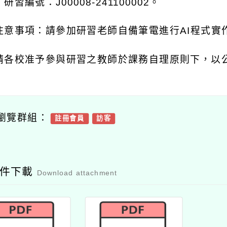
，研習編號：
J00008-241100002
。
注意事項：請參加研習老師自備筆電進行
AI
程式實
請各校准予參與研習之教師於課務自理原則下，以
瀏覽群組：
註冊會員
訪客
附件下載
Download attachment