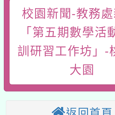
「數位內容與教學軟體線
校園新聞-教務處
有關大陸委員會函釋公
pilot」
「第五期數學活
轉知經濟部水利署委託
薪期間赴陸應申請許可
115年8月22日(星期六)
訓研習工作坊」-
業技術研究院辦理「11
2026年桃園地景藝術
桃園市孔廟祈福系列活
用水績優單位及節水達
大園
本校115學年度第2次
開 智慧啟航」
動」
適應運動共學行動站研
招甄選結果公告(無人
本館辦理115年度閱讀
招)
返回首頁
科技賦能─人工智慧(AI
暨閱讀推動專業研習