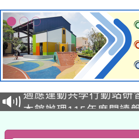
本校115學年度第2次
適應運動共學行動站研
招甄選結果公告(無人
本館辦理115年度閱讀
招)
科技賦能─人工智慧(AI
暨閱讀推動專業研習
A3數位素養講師名單
礎課程