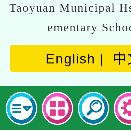
Taoyuan Municipal Hs
ementary Scho
English
中