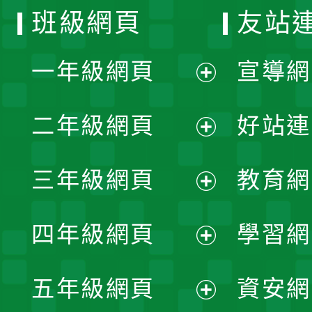
班級網頁
友站
一年級網頁
宣導網
展
二年級網頁
好站連
開
展
三年級網頁
教育網
選
開
展
單
四年級網頁
學習網
選
開
展
單
五年級網頁
資安網
選
開