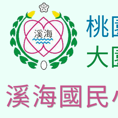
桃
大
溪海國民