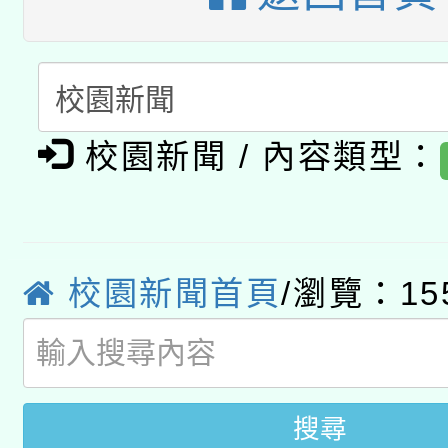
A3數位素養講師名單
礎課程
「數位內容與教學軟體線
有關大陸委員會函釋公
pilot」
校園新聞 / 內容類型：
轉知經濟部水利署委託
薪期間赴陸應申請許可
115年8月22日(星期六)
業技術研究院辦理「11
2026年桃園地景藝術
校園新聞首頁
/瀏覽：15
桃園市孔廟祈福系列活
用水績優單位及節水達
開 智慧啟航」
動」
搜尋