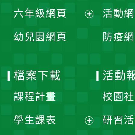
展
單
六年級網頁
活動網
選
開
展
單
幼兒園網頁
防疫網
選
開
單
選
檔案下載
活動
單
課程計畫
校園社
學生課表
研習活
展