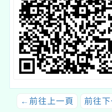
←
前往上一頁
前往下