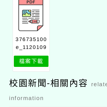
376735100
e_1120109
215_attach
檔案下載
1
校園新聞-相關內容
relat
information