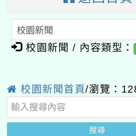
A3數位素養講師名單
礎課程
「數位內容與教學軟體線
有關大陸委員會函釋公
pilot」
校園新聞 / 內容類型：
轉知經濟部水利署委託
薪期間赴陸應申請許可
115年8月22日(星期六)
業技術研究院辦理「11
2026年桃園地景藝術
桃園市孔廟祈福系列活
用水績優單位及節水達
校園新聞首頁
/瀏覽：12
開 智慧啟航」
動」
搜尋