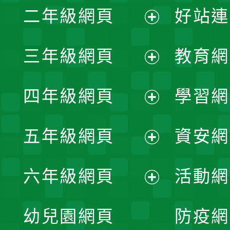
二年級網頁
好站連
開
展
三年級網頁
教育網
選
開
展
單
四年級網頁
學習網
選
開
展
單
五年級網頁
資安網
選
開
展
單
六年級網頁
活動網
選
開
展
單
幼兒園網頁
防疫網
選
開