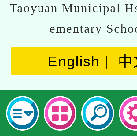
Taoyuan Municipal Hs
ementary Scho
English
中