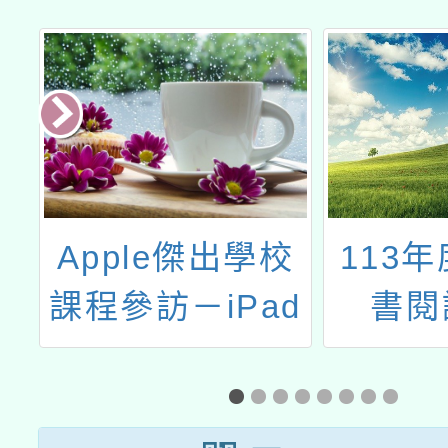
校
113年度教師專
中國科
d
書閱讀測驗
理「突
工
域發
能」種