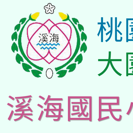
桃
大
溪海國民