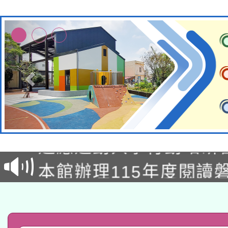
本校115學年度第2次
適應運動共學行動站研
招甄選結果公告(無人
本館辦理115年度閱讀
招)
科技賦能─人工智慧(AI
暨閱讀推動專業研習
A3數位素養講師名單
礎課程