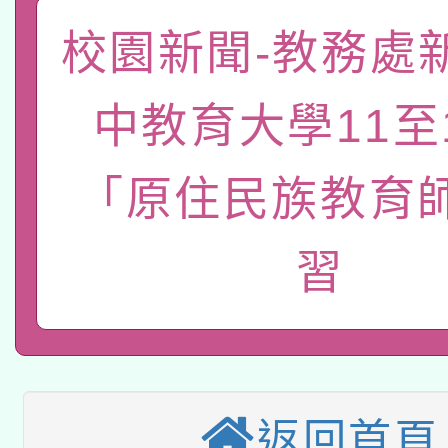
「數位內容與教學軟體線
校園新聞-教務處
有關大陸委員會函釋公
pilot」
中教育大學11至
轉知經濟部水利署委託
薪期間赴陸應申請許可
115年8月22日(星期六)
業技術研究院辦理「11
「原住民族教育
2026年桃園地景藝術
桃園市孔廟祈福系列活
用水績優單位及節水達
習
本校115學年度第2次
開 智慧啟航」
動」
適應運動共學行動站研
招甄選結果公告(無人
本館辦理115年度閱讀
招)
科技賦能─人工智慧(AI
暨閱讀推動專業研習
返回首頁