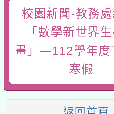
本館辦理115年度閱讀
招)
校園新聞-教務處
科技賦能─人工智慧(AI
暨閱讀推動專業研習
「數學新世界生
A3數位素養講師名單
礎課程
「數位內容與教學軟體線
畫」—112學年
有關大陸委員會函釋公
pilot」
寒假
轉知經濟部水利署委託
薪期間赴陸應申請許可
115年8月22日(星期六)
業技術研究院辦理「11
2026年桃園地景藝術
桃園市孔廟祈福系列活
用水績優單位及節水達
本校115學年度第2次
返回首頁
開 智慧啟航」
動」