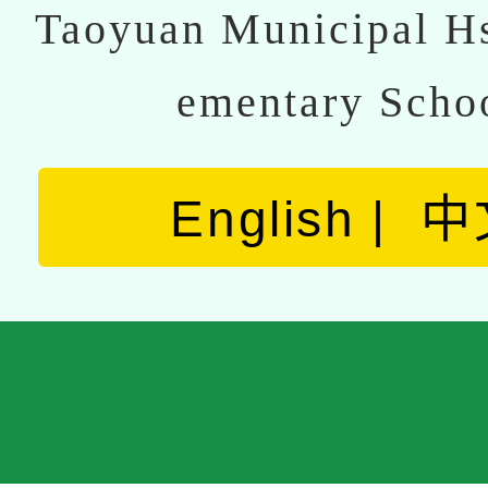
Taoyuan Municipal Hs
ementary Scho
English
中