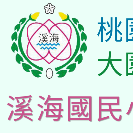
桃
大
溪海國民