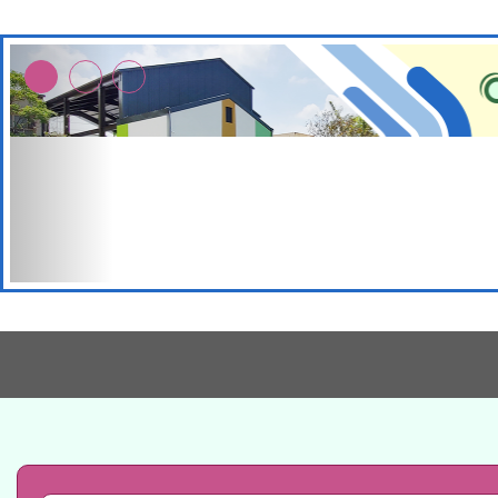
本校115學年度第2次
適應運動共學行動站研
招甄選結果公告(無人