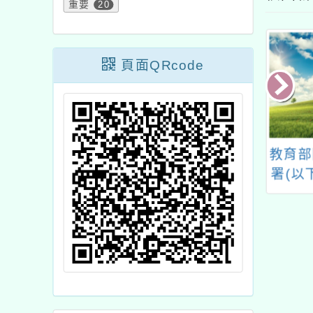
重要
20
頁面QRcode
命科學之美夏令
國立清華大學師資培育
教育部
營
中心及苗栗縣STEAM
署(以
教育中心辦理偏鄉教師
理「Co
自強計畫「如何進行燃
線上學
燒與生鏽的教學」
年教師