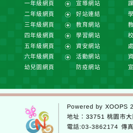
一年級網頁
宣導網站
展
二年級網頁
好站連結
開
展
三年級網頁
教育網站
選
開
展
四年級網頁
學習網站
單
選
開
展
五年級網頁
資安網站
單
選
開
展
六年級網頁
活動網站
單
選
開
展
幼兒園網頁
防疫網站
單
選
開
單
選
單
Powered by
XOOPS
2
地址：
33751 桃園市
電話:03-3862174
傳真