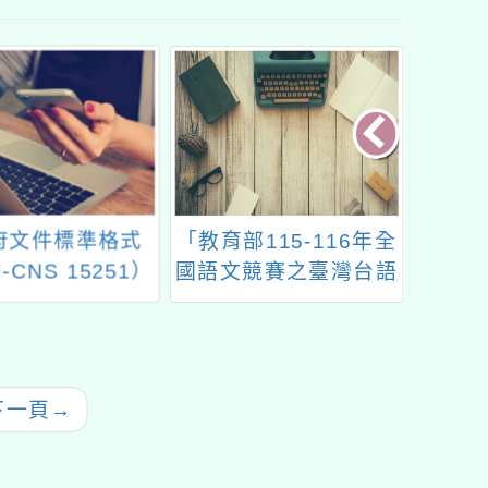
府文件標準格式
「教育部115-116年全
「202
-CNS 15251）
國語文競賽之臺灣台語
競
畫（113-116
朗讀文章徵稿暨修審工
年）」
作計畫」寫作人才培訓
營
下一頁
→