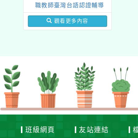
「115年『青年百億海外
職教師臺灣台語認證輔導
圓夢基金計畫』海外翱翔
增能課程計畫
組G-4-6『健康學一下』
觀看更多內容
澳洲塔斯馬尼亞大學參訪
活動成果發表會」
班級網頁
友站連結