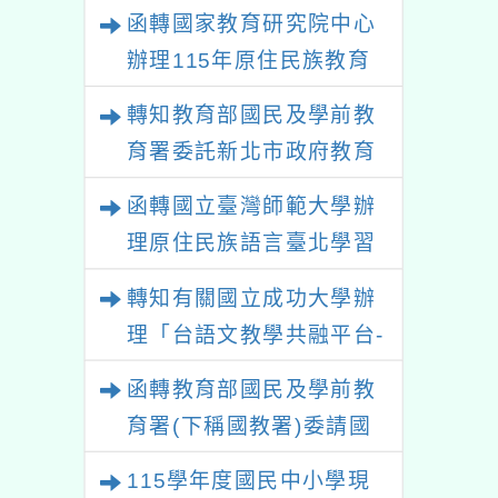
函轉國家教育研究院中心
辦理115年原住民族教育
政策研討會「原住民族教
轉知教育部國民及學前教
育國際趨勢與發展」
育署委託新北市政府教育
局辦理「115年度教師專
函轉國立臺灣師範大學辦
業成長研習實施計畫－夢
理原住民族語言臺北學習
的N次方素養工作坊新北
中心115年度第2期「族語
轉知有關國立成功大學辦
場」計畫
學習班」招生簡章及EDM
理「台語文教學共融平台-
教案暨教學示範徵件」活
函轉教育部國民及學前教
動簡章
育署(下稱國教署)委請國
立臺灣師範大學辦理
115學年度國民中小學現