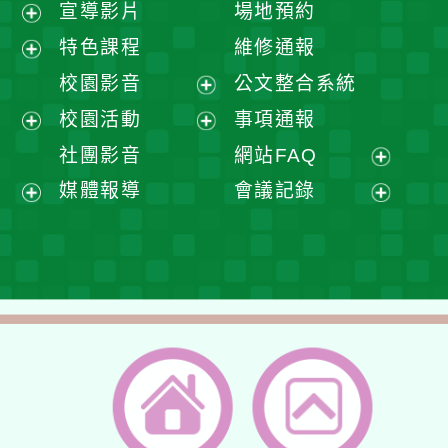
宣導影片
場地預約
展
特色課程
維修通報
開
展
校園影音
公文整合系統
選
開
展
校園活動
事項通報
單
選
開
展
展
社團影音
網站FAQ
單
選
開
開
展
媒體報導
會議記錄
單
選
選
開
展
展
單
單
選
開
開
單
選
選
單
單