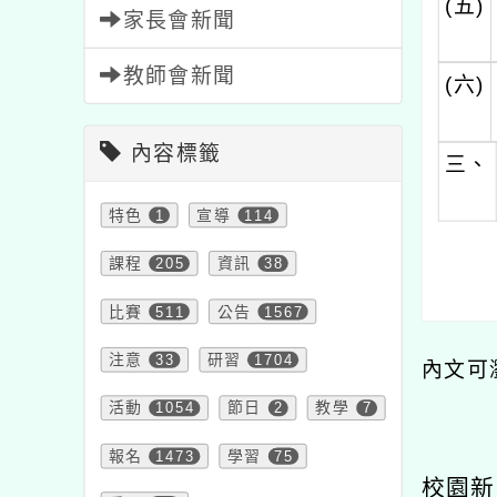
(五)
家長會新聞
教師會新聞
(六)
內容標籤
三、
特色
1
宣導
114
課程
205
資訊
38
比賽
511
公告
1567
注意
33
研習
1704
內文可
活動
1054
節日
2
教學
7
報名
1473
學習
75
校園新