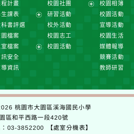
課程計畫
校園社團
校園相簿
展
學生課表
研習活動
校園活動
開
展
教科書評選
校外活動
宣導活動
選
開
校園檔案
校園志工
校園生活
單
選
處室檔案
校園活動
媒體報導
單
展
資訊安全
競賽活動
開
宣導資訊
教師研習
選
單
026
桃園市大園區溪海國民小學
大園區和平西路一段420號
：03-3852200
【處室分機表】