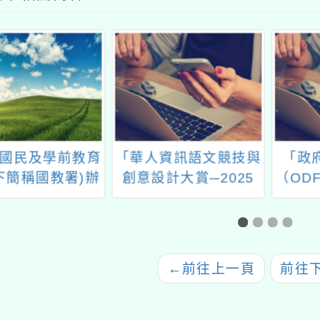
國民及學前教育
「華人資訊語文競技與
「政
下簡稱國教署)辦
創意設計大賞─2025
（ODF
ol English英語
第六屆桃園市專業英文
實施計
習平臺113下半
詞彙與聽寫能力大賽
線上研習實施計
(桃園市菁英盃)」
畫」
←
前往上一頁
前往