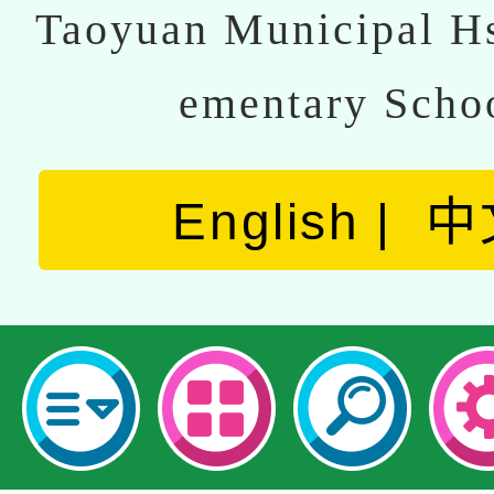
Taoyuan Municipal Hs
ementary Scho
English
中