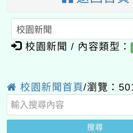
暨閱讀推動專業研習
A3數位素養講師名單
礎課程
「數位內容與教學軟體線
有關大陸委員會函釋公
pilot」
校園新聞 / 內容類型：
轉知經濟部水利署委託
薪期間赴陸應申請許可
115年8月22日(星期六)
業技術研究院辦理「11
校園新聞首頁
/瀏覽：50
2026年桃園地景藝術
桃園市孔廟祈福系列活
用水績優單位及節水達
開 智慧啟航」
動」
搜尋