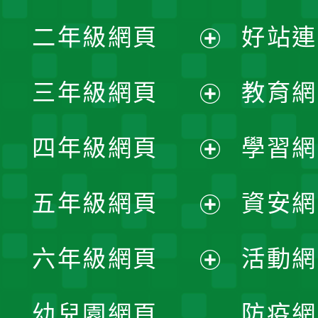
展
二年級網頁
好站連
開
展
三年級網頁
教育網
選
開
展
單
四年級網頁
學習網
選
開
展
單
五年級網頁
資安網
選
開
展
單
六年級網頁
活動網
選
開
展
單
幼兒園網頁
防疫網
選