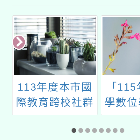
113年度本市國
「11
程
際教育跨校社群
學數位
招募暨第一次研
計畫-
課
習工作坊
範