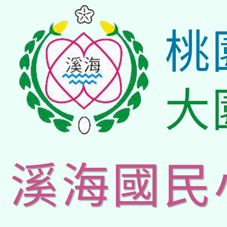
桃
大
溪海國民