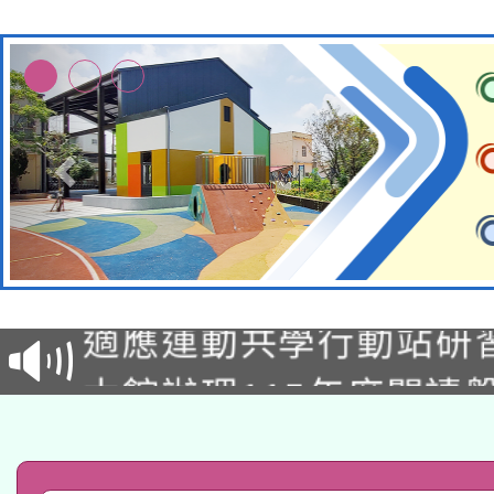
本校115學年度第2次
適應運動共學行動站研
招甄選結果公告(無人
本館辦理115年度閱讀
招)
科技賦能─人工智慧(AI
暨閱讀推動專業研習
A3數位素養講師名單