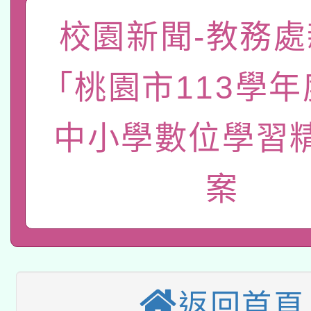
礎課程
「數位內容與教學軟體線
校園新聞-教務處
有關大陸委員會函釋公
pilot」
「桃園市113學
轉知經濟部水利署委託
薪期間赴陸應申請許可
中小學數位學習
115年8月22日(星期六)
業技術研究院辦理「11
2026年桃園地景藝術
桃園市孔廟祈福系列活
用水績優單位及節水達
案
本校115學年度第2次
開 智慧啟航」
動」
適應運動共學行動站研
招甄選結果公告(無人
本館辦理115年度閱讀
招)
返回首頁
科技賦能─人工智慧(AI