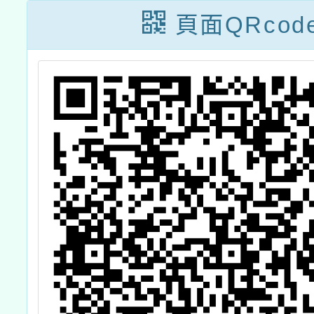
方
頁面QRcod