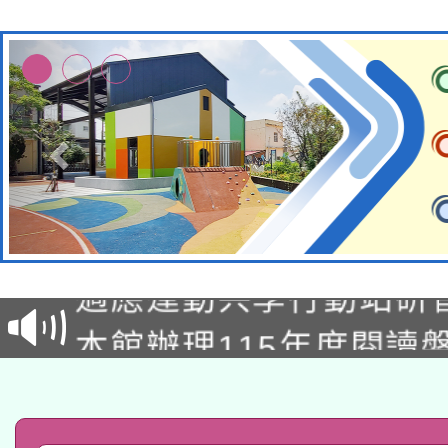
本校115學年度第2次
適應運動共學行動站研
招甄選結果公告(無人
本館辦理115年度閱讀
招)
科技賦能─人工智慧(AI
暨閱讀推動專業研習
A3數位素養講師名單
礎課程