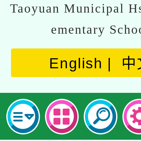
Taoyuan Municipal Hs
ementary Scho
English
中