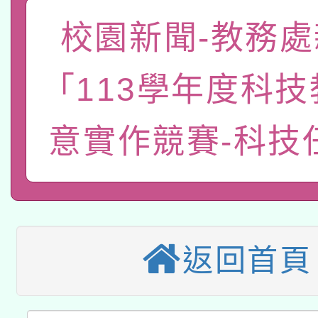
「數位內容與教學軟體線
校園新聞-教務處
有關大陸委員會函釋公
pilot」
「113學年度科
轉知經濟部水利署委託
薪期間赴陸應申請許可
115年8月22日(星期六)
業技術研究院辦理「11
意實作競賽-科技
2026年桃園地景藝術
桃園市孔廟祈福系列活
用水績優單位及節水達
本校115學年度第2次
開 智慧啟航」
動」
適應運動共學行動站研
招甄選結果公告(無人
返回首頁
本館辦理115年度閱讀
招)
科技賦能─人工智慧(AI
暨閱讀推動專業研習