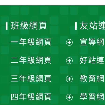
班級網頁
友站
一年級網頁
宣導網
展
二年級網頁
好站連
開
展
三年級網頁
教育網
選
開
展
單
四年級網頁
學習網
選
開