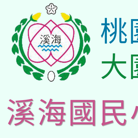
桃
大
溪海國民