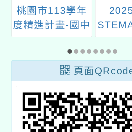
科
桃園市113學年
202
數
度精進計畫-國中
STEM
師
小跨領域議題種
跨域教
子教師增能培訓-
師創新
社會情緒學習
頁面QRcod
(SEL)-BEST
ME種子教師工
作坊