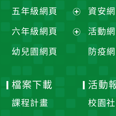
展
單
五年級網頁
資安網
選
開
展
單
六年級網頁
活動網
選
開
展
單
幼兒園網頁
防疫網
選
開
單
選
檔案下載
活動
單
課程計畫
校園社