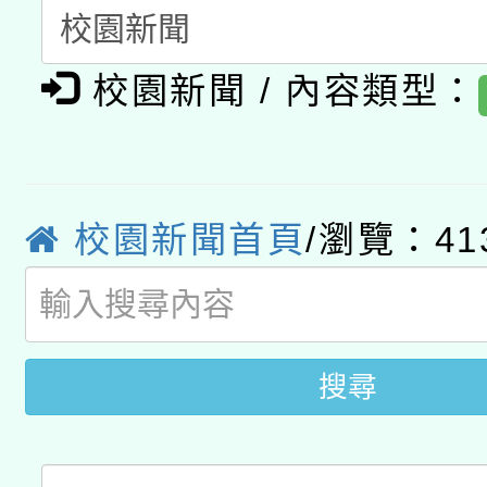
A3數位素養講師名單
礎課程
校園新聞 / 內容類型：
「數位內容與教學軟體線
有關大陸委員會函釋公
pilot」
轉知經濟部水利署委託
薪期間赴陸應申請許可
校園新聞首頁
/瀏覽：41
115年8月22日(星期六)
業技術研究院辦理「11
2026年桃園地景藝術
桃園市孔廟祈福系列活
用水績優單位及節水達
開 智慧啟航」
動」
搜尋