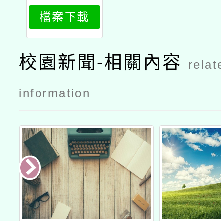
414_attach
檔案下載
1
校園新聞-相關內容
relat
information