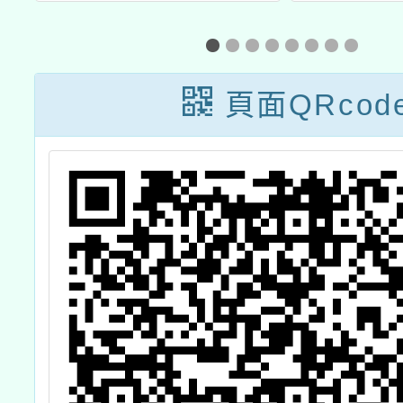
作學校輔導及推
第二屆
廣計畫-「閃亮聖
讀習慣
誕賀卡 & 紙電路
讀博
頁面QRcod
音樂賀卡」工作
坊