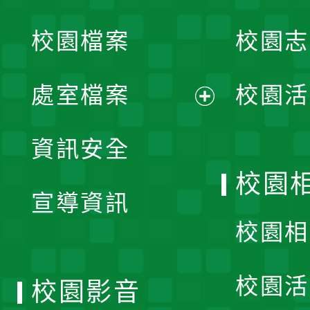
開
校園檔案
校園志
選
單
處室檔案
校園活
展
資訊安全
開
校園
宣導資訊
選
校園相
單
校園活
校園影音