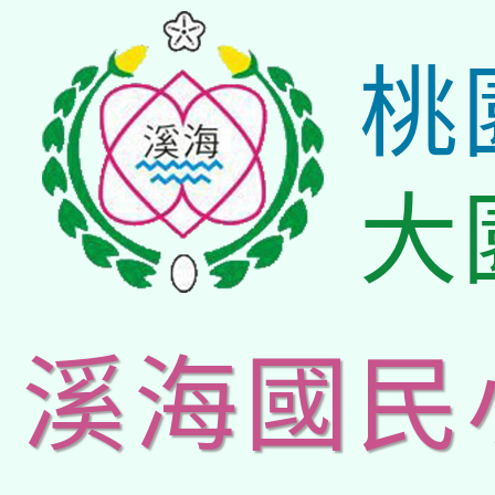
桃
大
溪海國民