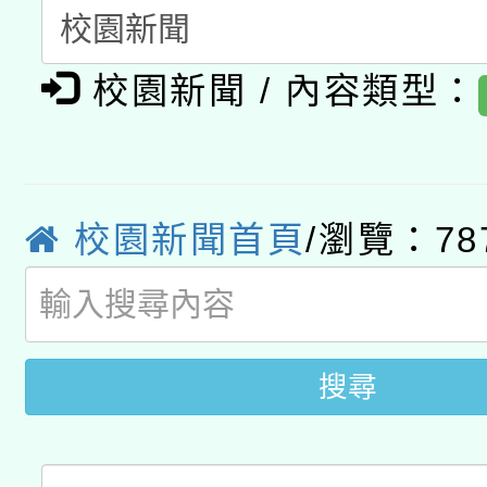
暨閱讀推動專業研習
A3數位素養講師名單
礎課程
校園新聞 / 內容類型：
「數位內容與教學軟體線
有關大陸委員會函釋公
pilot」
轉知經濟部水利署委託
薪期間赴陸應申請許可
校園新聞首頁
/瀏覽：78
115年8月22日(星期六)
業技術研究院辦理「11
2026年桃園地景藝術
桃園市孔廟祈福系列活
用水績優單位及節水達
開 智慧啟航」
搜尋
動」