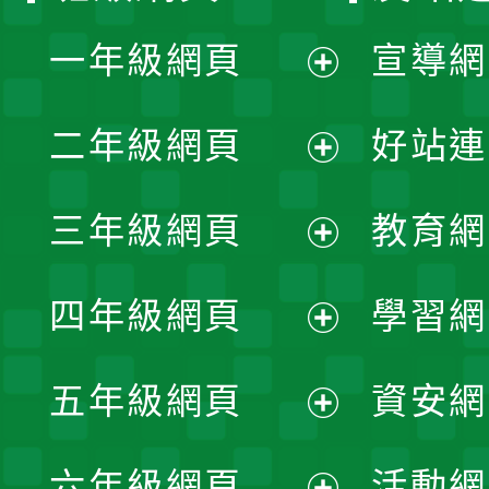
一年級網頁
宣導網
展
二年級網頁
好站連
開
展
三年級網頁
教育網
選
開
展
單
四年級網頁
學習網
選
開
展
單
五年級網頁
資安網
選
開
展
單
六年級網頁
活動網