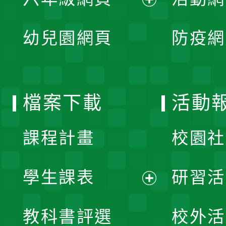
選
開
展
單
幼兒園網頁
防疫網
選
開
單
選
檔案下載
活動
單
課程計畫
校園社
學生課表
研習活
展
教科書評選
校外活