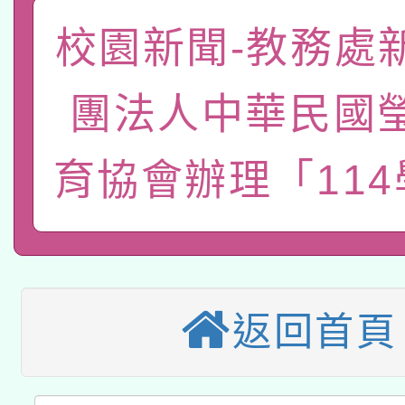
礎課程
「數位內容與教學軟體線
校園新聞-教務處
有關大陸委員會函釋公
pilot」
團法人中華民國
轉知經濟部水利署委託
薪期間赴陸應申請許可
育協會辦理「11
115年8月22日(星期六)
業技術研究院辦理「11
2026年桃園地景藝術
桃園市孔廟祈福系列活
用水績優單位及節水達
本校115學年度第2次
開 智慧啟航」
動」
適應運動共學行動站研
招甄選結果公告(無人
返回首頁
本館辦理115年度閱讀
招)
科技賦能─人工智慧(AI