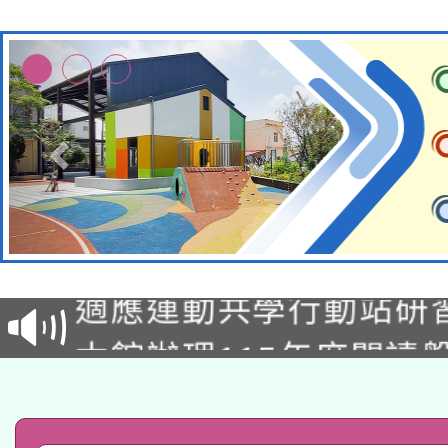
本校115學年度第2次
適應運動共學行動站研
招甄選結果公告(無人
本館辦理115年度閱讀
招)
科技賦能─人工智慧(AI
暨閱讀推動專業研習
A3數位素養講師名單