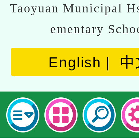
Taoyuan Municipal Hs
ementary Scho
English
中