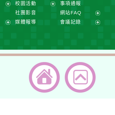
展
校園活動
事項通報
單
選
開
展
展
社團影音
網站FAQ
單
選
開
開
展
媒體報導
會議記錄
單
選
選
開
展
展
單
單
選
開
開
單
選
選
單
單
返回首頁
返回頂端