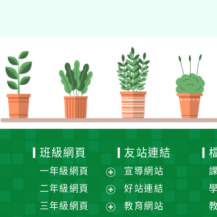
的N次方素養工作坊新北
場」計畫
班級網頁
友站連結
一年級網頁
宣導網站
展
二年級網頁
好站連結
開
展
三年級網頁
教育網站
選
開