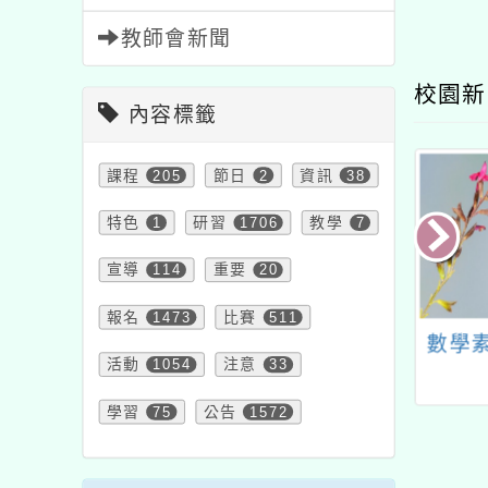
教師會新聞
校園新
內容標籤
課程
205
節日
2
資訊
38
特色
1
研習
1706
教學
7
宣導
114
重要
20
報名
1473
比賽
511
4學年度無教師證
桃園市新屋區新屋國民
數學
活動
1054
注意
33
教師支持計畫-全
小學辦理「墨藝生活美
團」線上說明會
學樂在桃－114年度桃
學習
75
公告
1572
園市書法教學師資專業
成長課程計畫」