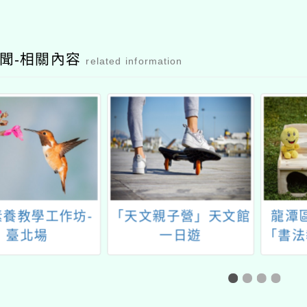
聞-相關內容
related information
素養教學工作坊-
「天文親子營」天文館
龍潭
臺北場
一日遊
「書法