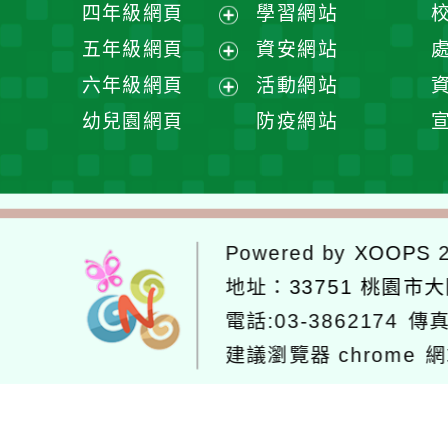
展
四年級網頁
學習網站
單
選
開
展
五年級網頁
資安網站
單
選
開
展
六年級網頁
活動網站
單
選
開
展
幼兒園網頁
防疫網站
單
選
開
單
選
單
Powered by
XOOPS
2
地址：
33751 桃園市
電話:03-3862174
傳真
建議瀏覽器 chrome
網
網站設計：
Neil網站設計
工坊