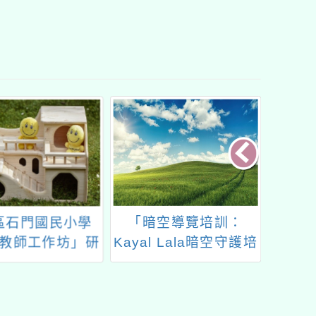
區石門國民小學
「暗空導覽培訓：
202
教師工作坊」研
Kayal Lala暗空守護培
活動之
習課程
訓課程」
名