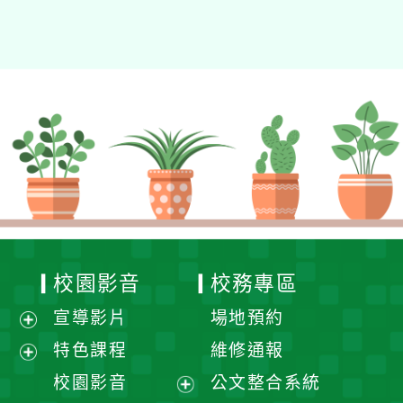
校園影音
校務專區
宣導影片
場地預約
展
特色課程
維修通報
開
展
校園影音
公文整合系統
選
開