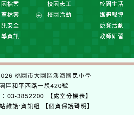
校園檔案
校園志工
校園生活
單
選
處室檔案
校園活動
媒體報導
單
展
資訊安全
競賽活動
開
宣導資訊
教師研習
選
單
026
桃園市大園區溪海國民小學
大園區和平西路一段420號
：03-3852200
【處室分機表】
站維護:資訊組
【個資保護聲明】