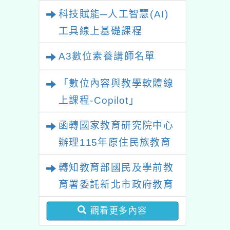
業研習
科技賦能─人工智慧(AI)
工具線上基礎課程
A3數位素養講師名單
「數位內容與教學軟體線
上課程-Copilot」
函轉國家教育研究院中心
辦理115年原住民族教育
政策研討會「原住民族教
轉知教育部國民及學前教
育國際趨勢與發展」
育署委託新北市政府教育
局辦理「115年度教師專
觀看更多內容
業成長研習實施計畫－夢