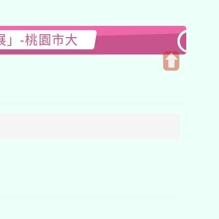
展」-桃園市大
開
啟
上
方
區
塊