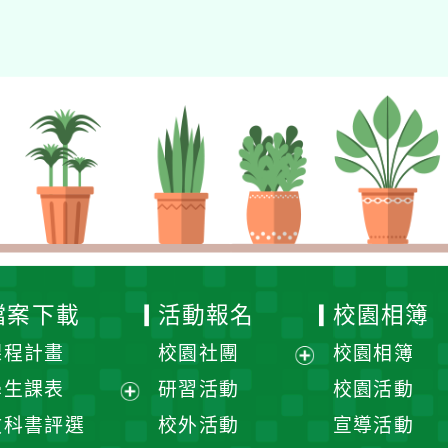
檔案下載
活動報名
校園相簿
課程計畫
校園社團
校園相簿
展
學生課表
研習活動
校園活動
開
展
教科書評選
校外活動
宣導活動
選
開