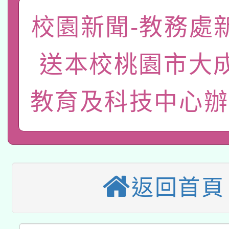
函轉國家教育研究院中心
校園新聞-教務處
國立臺灣師範大學辦理「1
轉知教育部國民及學前
原住民族教育政策研討
年度健康促進學校輔導
送本校桃園市大
函轉國立臺灣師範大學
新北市政府教育局辦理「
族教育國際趨勢與發展
業成長研習」實施計畫
轉知有關國立成功大學
教育及科技中心辦
族語言臺北學習中心11
師專業成長研習實施計
教育部國民及學前教育署「
文教學共融平台-教案
「族語學習班」招生簡章
方素養工作坊新北場」
轉知經濟部水利署委託
年度COVID-19疫苗
件」活動簡章
115年8月22日(星期六)
業技術研究院辦理「11
接種對象擴大為「滿6
返回首頁
2026年桃園地景藝術
桃園市孔廟祈福系列活
用水績優單位及節水達
接種之民眾」措施，延長
「2026桃園藝術巡演