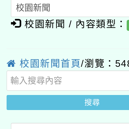
開 智慧啟航」
動」
月28日止
轉知教育部國民及學前
關事宜
校園新聞 / 內容類型：
函轉國家教育研究院中心
國立臺灣師範大學辦理「1
轉知教育部國民及學前
原住民族教育政策研討
年度健康促進學校輔導
函轉國立臺灣師範大學
新北市政府教育局辦理「
族教育國際趨勢與發展
業成長研習」實施計畫
校園新聞首頁
/瀏覽：54
轉知有關國立成功大學
族語言臺北學習中心11
師專業成長研習實施計
教育部國民及學前教育署「
文教學共融平台-教案
「族語學習班」招生簡章
方素養工作坊新北場」
年度COVID-19疫苗
件」活動簡章
搜尋
接種對象擴大為「滿6