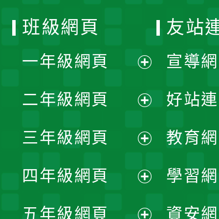
班級網頁
友站
一年級網頁
宣導網
展
二年級網頁
好站連
開
展
三年級網頁
教育網
選
開
展
單
四年級網頁
學習網
選
開
展
單
五年級網頁
資安網
選