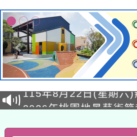
轉知經濟部水利署委託
115年8月22日(星期六)
業技術研究院辦理「11
2026年桃園地景藝術
桃園市孔廟祈福系列活
用水績優單位及節水達
「2026桃園藝術巡演
開 智慧啟航」
動」
轉知教育部國民及學前
關事宜