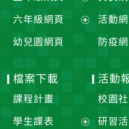
開
展
單
六年級網頁
活動網
選
開
展
單
幼兒園網頁
防疫網
選
開
單
選
檔案下載
活動
單
課程計畫
校園社
學生課表
研習活