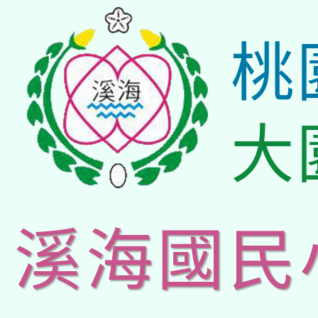
桃
大
溪海國民