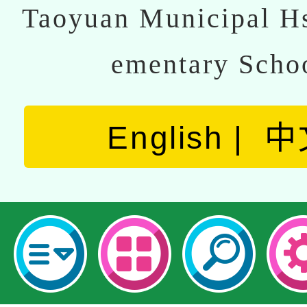
Taoyuan Municipal Hs
ementary Scho
English
中