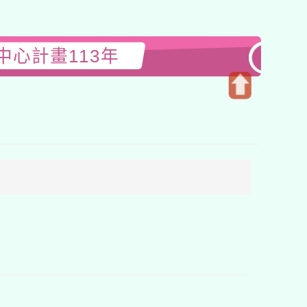
心計畫113年
開
啟
上
方
區
塊