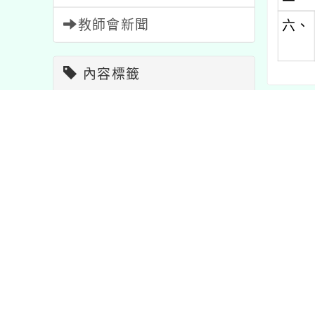
教師會新聞
六、
內容標籤
教學
7
報名
1473
內文可
注意
33
比賽
511
宣導
114
公告
1567
校園新
重要
20
課程
205
資訊
38
節日
2
活動
1054
研習
1704
特色
1
學習
75