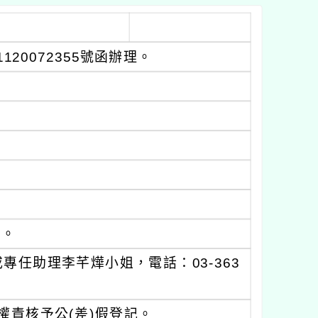
20072355號函辦理。
件。
任助理李芊燁小姐，電話：03-363
責核予公(差)假登記。