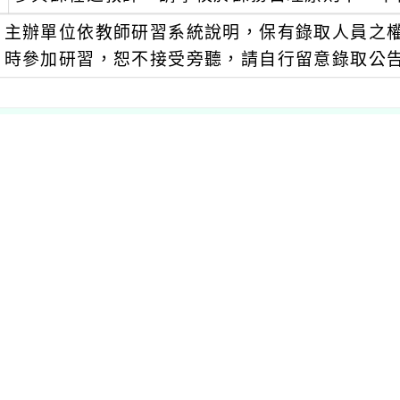
主辦單位依教師研習系統說明，保有錄取人員之
時參加研習，恕不接受旁聽，請自行留意錄取公
瀏覽群組：
註冊會員
訪客
聞-相關內容
related information