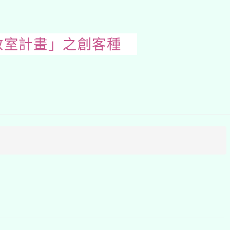
教室計畫」之創客種
開
啟
上
方
區
塊