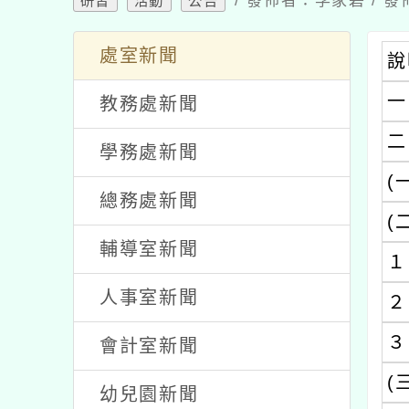
/ 發佈者：李家碧 / 發
研習
活動
公告
處室新聞
說
一
教務處新聞
二
學務處新聞
(
總務處新聞
(
輔導室新聞
１
人事室新聞
２
３
會計室新聞
(
幼兒園新聞