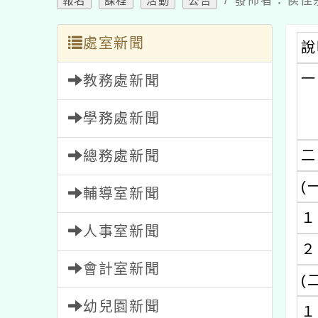
/ 發佈者：侯佳余
報名
課程
活動
公告
處室新聞
說
一
教務處新聞
學務處新聞
二
總務處新聞
(
輔導室新聞
１
人事室新聞
２
會計室新聞
(
幼兒園新聞
１