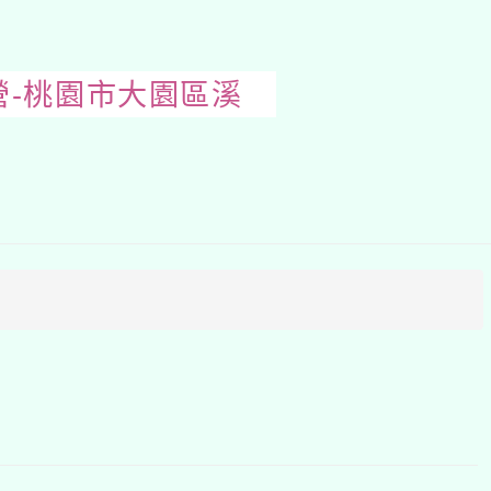
營-桃園市大園區溪
開
啟
上
方
區
塊