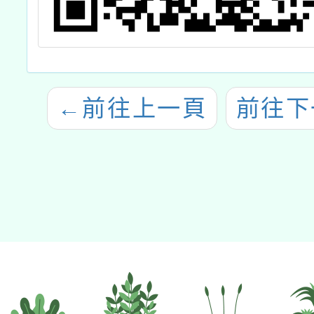
←
前往上一頁
前往下