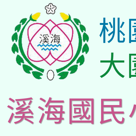
桃
大
溪海國民