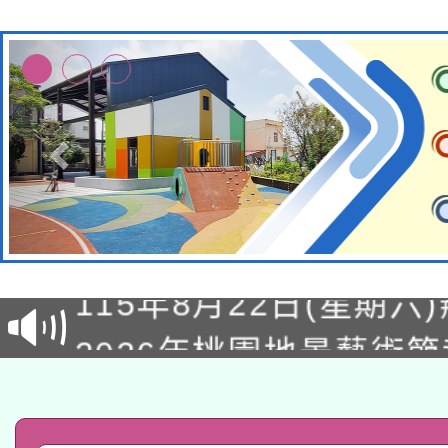
轉知經濟部水利署委託
115年8月22日(星期六)
業技術研究院辦理「11
2026年桃園地景藝術
桃園市孔廟祈福系列活
用水績優單位及節水達
「2026桃園藝術巡演
開 智慧啟航」
動」
轉知教育部國民及學前
關事宜