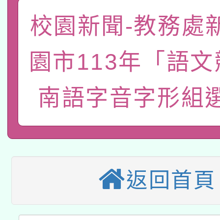
函轉國家教育研究院中心
國立臺灣師範大學辦理「1
校園新聞-教務處
轉知教育部國民及學前
原住民族教育政策研討
年度健康促進學校輔導
園市113年「語
函轉國立臺灣師範大學
新北市政府教育局辦理「
族教育國際趨勢與發展
業成長研習」實施計畫
轉知有關國立成功大學
南語字音字形組
族語言臺北學習中心11
師專業成長研習實施計
教育部國民及學前教育署「
文教學共融平台-教案
「族語學習班」招生簡章
方素養工作坊新北場」
轉知經濟部水利署委託
年度COVID-19疫苗
件」活動簡章
115年8月22日(星期六)
業技術研究院辦理「11
接種對象擴大為「滿6
返回首頁
2026年桃園地景藝術
桃園市孔廟祈福系列活
用水績優單位及節水達
接種之民眾」措施，延長
「2026桃園藝術巡演