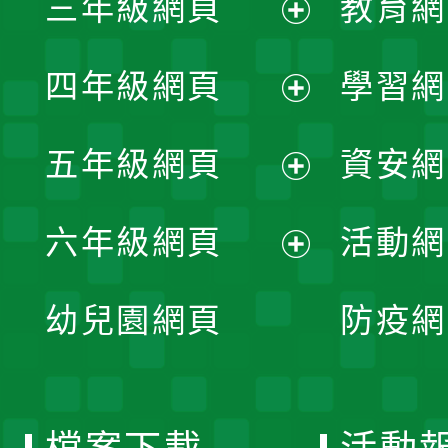
三年級網頁
教育網
選
開
展
單
四年級網頁
學習網
選
開
展
單
五年級網頁
資安網
選
開
展
單
六年級網頁
活動網
選
開
展
單
幼兒園網頁
防疫網
選
開
單
選