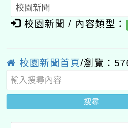
開 智慧啟航」
動」
月28日止
轉知教育部國民及學前
關事宜
校園新聞 / 內容類型：
函轉國家教育研究院中心
國立臺灣師範大學辦理「1
轉知教育部國民及學前
原住民族教育政策研討
年度健康促進學校輔導
函轉國立臺灣師範大學
新北市政府教育局辦理「
族教育國際趨勢與發展
業成長研習」實施計畫
校園新聞首頁
/瀏覽：57
轉知有關國立成功大學
族語言臺北學習中心11
師專業成長研習實施計
教育部國民及學前教育署「
文教學共融平台-教案
「族語學習班」招生簡章
方素養工作坊新北場」
年度COVID-19疫苗
件」活動簡章
搜尋
接種對象擴大為「滿6