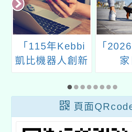
館
「115年Kebbi
「202
園
凱比機器人創新
家
N
應用競賽」
一
頁面QRcod