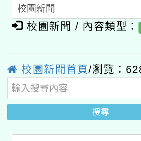
科技賦能─人工智慧(AI
暨閱讀推動專業研習
A3數位素養講師名單
礎課程
校園新聞 / 內容類型：
「數位內容與教學軟體線
有關大陸委員會函釋公
pilot」
轉知經濟部水利署委託
薪期間赴陸應申請許可
校園新聞首頁
/瀏覽：62
115年8月22日(星期六)
業技術研究院辦理「11
2026年桃園地景藝術
桃園市孔廟祈福系列活
用水績優單位及節水達
搜尋
開 智慧啟航」
動」