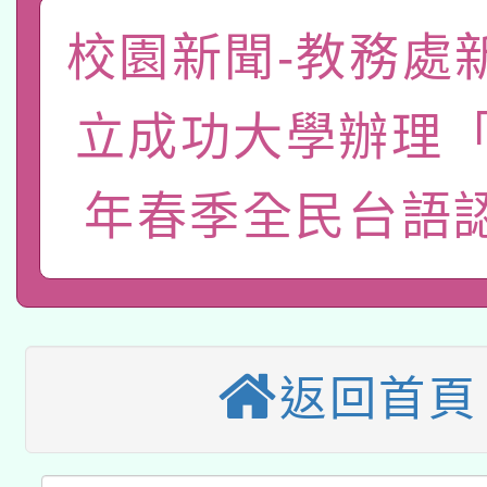
礎課程
校園新聞-教務處
「數位內容與教學軟體線
有關大陸委員會函釋公
pilot」
立成功大學辦理「2
轉知經濟部水利署委託
薪期間赴陸應申請許可
年春季全民台語
115年8月22日(星期六)
業技術研究院辦理「11
2026年桃園地景藝術
桃園市孔廟祈福系列活
用水績優單位及節水達
本校115學年度第2次
開 智慧啟航」
動」
適應運動共學行動站研
招甄選結果公告(無人
返回首頁
本館辦理115年度閱讀
招)