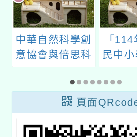
育
中華自然科學創
「11
教
意協會與倍思科
民中小
中
學實驗室共同主
學領域
計
辦「2024年暑假
能力計
科學夏令營」一
中小自
頁面QRcod
案
實驗及
108