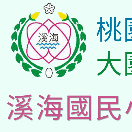
桃
大
溪海國民