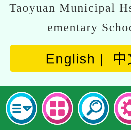
Taoyuan Municipal Hs
ementary Scho
English
中