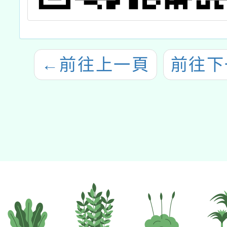
←
前往上一頁
前往下