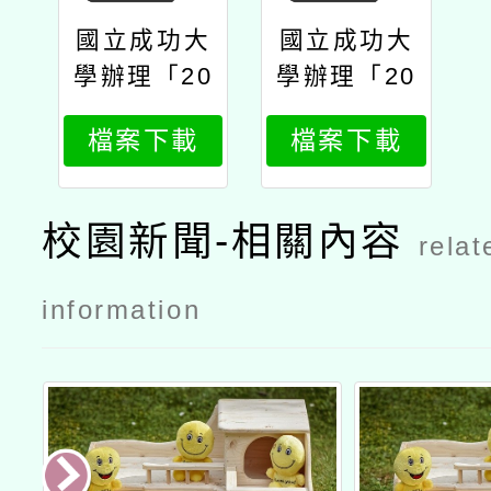
國立成功大
國立成功大
學辦理「20
學辦理「20
25年春季全
25年春季全
檔案下載
檔案下載
民台語認
民台語認
證」公文
證」報名簡
章
校園新聞-相關內容
relat
information