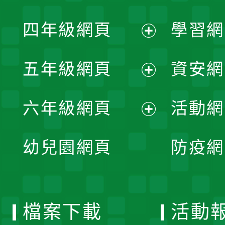
開
展
單
四年級網頁
學習網
選
開
展
單
五年級網頁
資安網
選
開
展
單
六年級網頁
活動網
選
開
展
單
幼兒園網頁
防疫網
選
開
單
選
檔案下載
活動
單