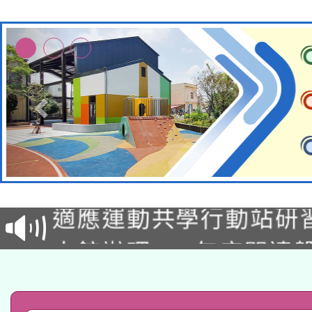
本校115學年度第2次
適應運動共學行動站研
招甄選結果公告(無人
本館辦理115年度閱讀
招)
科技賦能─人工智慧(AI
暨閱讀推動專業研習
A3數位素養講師名單