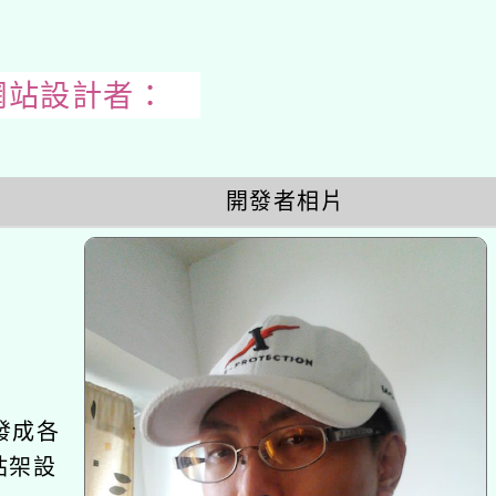
23網站設計者：
開
開發者相片
啟
上
方
區
塊
發成各
站架設