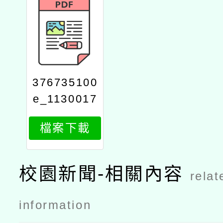
376735100
e_1130017
537_attach
檔案下載
1
校園新聞-相關內容
relat
information