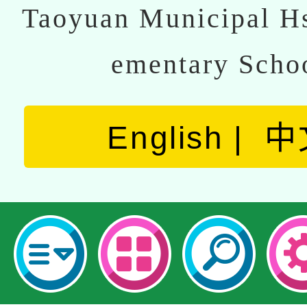
Taoyuan Municipal Hs
ementary Scho
English
中