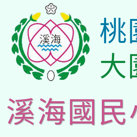
桃
大
溪海國民