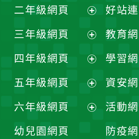
二年級網頁
好站連
開
展
三年級網頁
教育網
選
開
展
單
四年級網頁
學習網
選
開
展
單
五年級網頁
資安網
選
開
展
單
六年級網頁
活動網
選
開
展
單
幼兒園網頁
防疫網
選
開