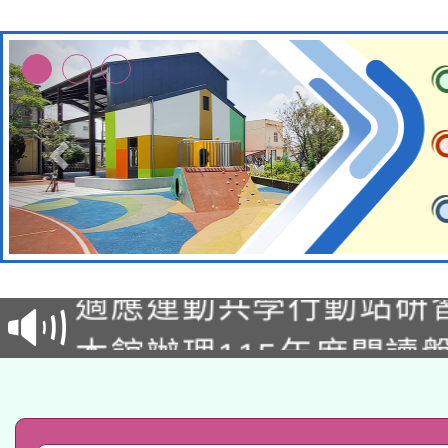
本校115學年度第2次
適應運動共學行動站研
招甄選結果公告(無人
本館辦理115年度閱讀
招)
科技賦能─人工智慧(AI
暨閱讀推動專業研習
A3數位素養講師名單
礎課程