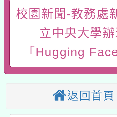
「數位內容與教學軟體線
校園新聞-教務處
有關大陸委員會函釋公
pilot」
立中央大學辦
轉知經濟部水利署委託
薪期間赴陸應申請許可
「Hugging Fa
115年8月22日(星期六)
業技術研究院辦理「11
2026年桃園地景藝術
桃園市孔廟祈福系列活
用水績優單位及節水達
本校115學年度第2次
開 智慧啟航」
動」
適應運動共學行動站研
招甄選結果公告(無人
返回首頁
本館辦理115年度閱讀
招)
科技賦能─人工智慧(AI
暨閱讀推動專業研習