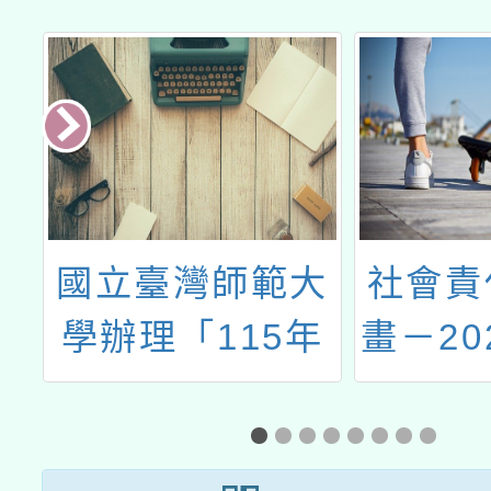
善
國立臺灣師範大
社會責
用
學辦理「115年
畫－20
業
度客語能力認
語文教
證」
師增