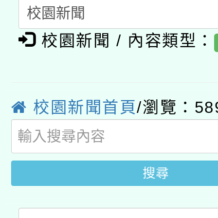
A3數位素養講師名單
礎課程
校園新聞 / 內容類型：
「數位內容與教學軟體線
有關大陸委員會函釋公
pilot」
轉知經濟部水利署委託
薪期間赴陸應申請許可
校園新聞首頁
/瀏覽：58
115年8月22日(星期六)
業技術研究院辦理「11
2026年桃園地景藝術
桃園市孔廟祈福系列活
用水績優單位及節水達
開 智慧啟航」
搜尋
動」