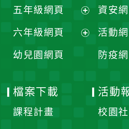
展
單
五年級網頁
資安網
選
開
展
單
六年級網頁
活動網
選
開
展
單
幼兒園網頁
防疫網
選
開
單
選
檔案下載
活動
單
課程計畫
校園社