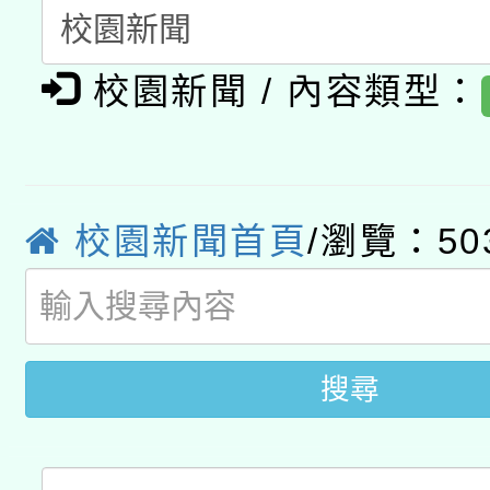
新北市政府教育局辦理「
族教育國際趨勢與發展
業成長研習」實施計畫
轉知有關國立成功大學
族語言臺北學習中心11
師專業成長研習實施計
校園新聞 / 內容類型：
教育部國民及學前教育署「
文教學共融平台-教案
「族語學習班」招生簡章
方素養工作坊新北場」
本市兒童口腔健康促進
年度COVID-19疫苗
件」活動簡章
有關銓敘部建置「公務
宣導素材2份，請協助
接種對象擴大為「滿6
校園新聞首頁
/瀏覽：50
「115年度教育部國民
得重審後實發金額試算
管道加強宣導
接種之民眾」措施，延長
衛生局辦理之「115年
辦理性別平等教育建置
機關學校轉知所屬退休
月28日止
菸害防制實體解謎活動
搜尋
人才庫實施計畫」一案
用一案