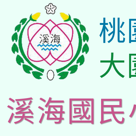
桃
大
溪海國民