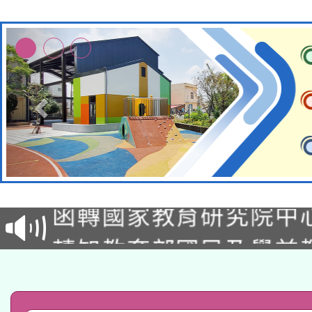
轉知教育部國民及學前
函轉國家教育研究院中心
國立臺灣師範大學辦理「1
轉知教育部國民及學前
原住民族教育政策研討
年度健康促進學校輔導
函轉國立臺灣師範大學
新北市政府教育局辦理「
族教育國際趨勢與發展
業成長研習」實施計畫
轉知有關國立成功大學