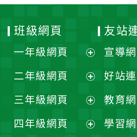
班級網頁
友站
一年級網頁
宣導網
展
二年級網頁
好站連
開
展
三年級網頁
教育網
選
開
展
單
四年級網頁
學習網
選
開