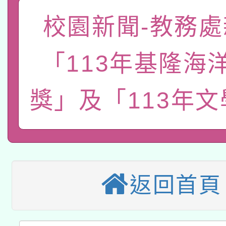
族語言臺北學習中心11
師專業成長研習實施計
校園新聞-教務處
教育部國民及學前教育署「
文教學共融平台-教案
「族語學習班」招生簡章
方素養工作坊新北場」
本市兒童口腔健康促進
年度COVID-19疫苗
件」活動簡章
「113年基隆海
有關銓敘部建置「公務
宣導素材2份，請協助
接種對象擴大為「滿6
獎」及「113年
「115年度教育部國民
得重審後實發金額試算
管道加強宣導
接種之民眾」措施，延長
衛生局辦理之「115年
辦理性別平等教育建置
機關學校轉知所屬退休
月28日止
轉知教育部國民及學前
菸害防制實體解謎活動
人才庫實施計畫」一案
用一案
函轉國家教育研究院中心
國立臺灣師範大學辦理「1
返回首頁
轉知教育部國民及學前
原住民族教育政策研討
年度健康促進學校輔導
函轉國立臺灣師範大學