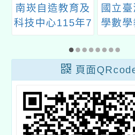
態
南崁自造教育及
國立臺
配
科技中心115年7
學數學
月份教師增能研
辦理「
習計畫
學活動
訓研習
頁面QRcod