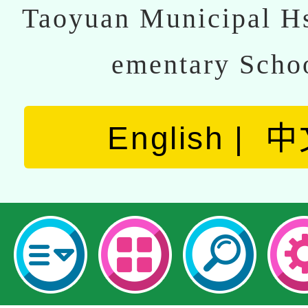
Taoyuan Municipal Hs
ementary Scho
English
中