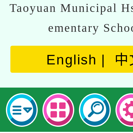
Taoyuan Municipal Hs
ementary Scho
English
中