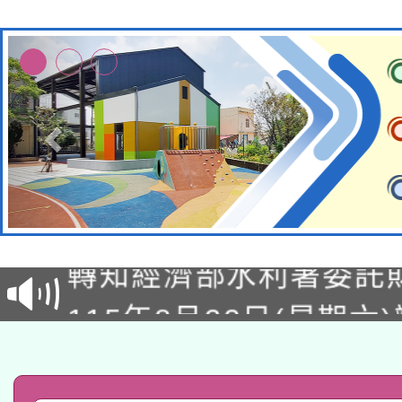
有關大陸委員會函釋公
轉知經濟部水利署委託
薪期間赴陸應申請許可
115年8月22日(星期六)
業技術研究院辦理「11
2026年桃園地景藝術
桃園市孔廟祈福系列活
用水績優單位及節水達
「2026桃園藝術巡演