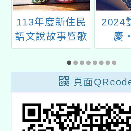
年
113年度新住民
202
本
語文說故事暨歌
慶
謠競賽
工
證
頁面QRcod
）