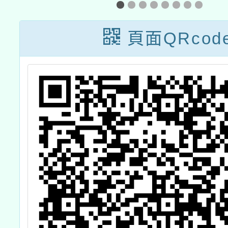
助貧困學童學習
鎮市區
費用愛心活動一
工程
頁面QRcod
案
航」兒
出（
場