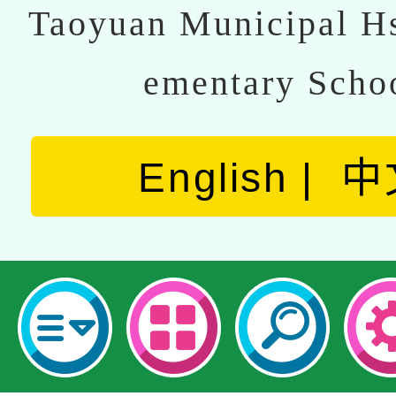
Taoyuan Municipal Hs
ementary Scho
English
中