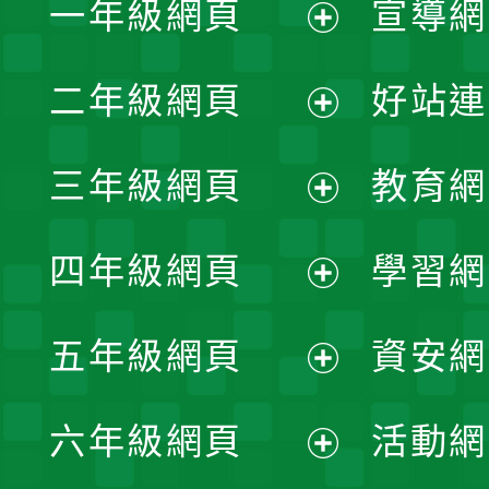
一年級網頁
宣導網
展
二年級網頁
好站連
開
展
三年級網頁
教育網
選
開
展
單
四年級網頁
學習網
選
開
展
單
五年級網頁
資安網
選
開
展
單
六年級網頁
活動網
選
開