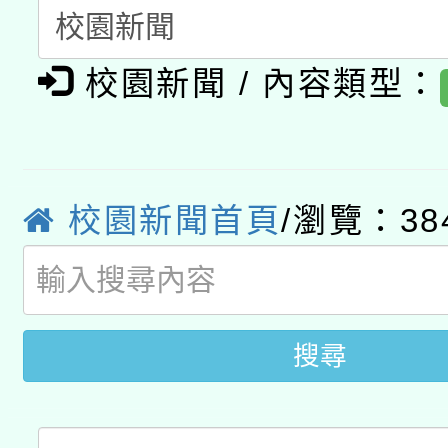
A3數位素養講師名單
礎課程
「數位內容與教學軟體線
校園新聞 / 內容類型：
有關大陸委員會函釋公
pilot」
轉知經濟部水利署委託
薪期間赴陸應申請許可
校園新聞首頁
/瀏覽：38
115年8月22日(星期六)
業技術研究院辦理「11
2026年桃園地景藝術
桃園市孔廟祈福系列活
用水績優單位及節水達
開 智慧啟航」
動」
搜尋