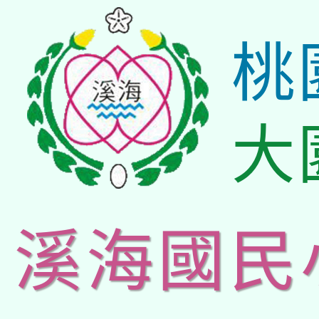
桃
大
溪海國民