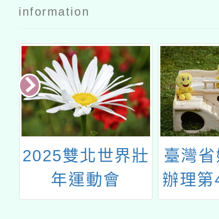
information
壯
臺灣省婦幼協會
財團法
辦理第49屆【疼
文教基
惜台灣囝仔】援
「紙風