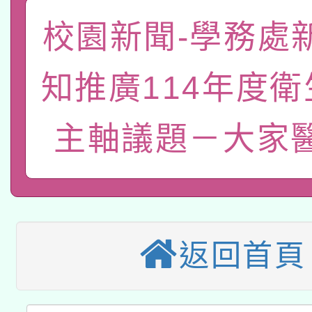
「數位內容與教學軟體線
校園新聞-學務處
有關大陸委員會函釋公
pilot」
知推廣114年度
轉知經濟部水利署委託
薪期間赴陸應申請許可
115年8月22日(星期六)
業技術研究院辦理「11
主軸議題－大家
2026年桃園地景藝術
桃園市孔廟祈福系列活
用水績優單位及節水達
本校115學年度第2次
開 智慧啟航」
動」
適應運動共學行動站研
招甄選結果公告(無人
返回首頁
本館辦理115年度閱讀
招)
科技賦能─人工智慧(AI
暨閱讀推動專業研習