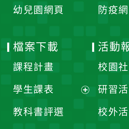
展
單
幼兒園網頁
防疫網
選
開
單
選
檔案下載
活動
單
課程計畫
校園社
學生課表
研習活
展
教科書評選
校外活
開