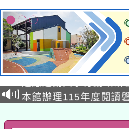
本校115學年度第2次
適應運動共學行動站研
招甄選結果公告(無人
本館辦理115年度閱讀
招)
科技賦能─人工智慧(AI
暨閱讀推動專業研習
A3數位素養講師名單
礎課程