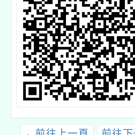
←
前往上一頁
前往下