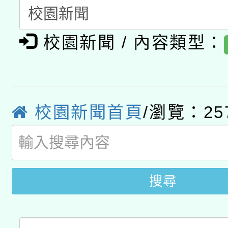
A3數位素養講師名單
礎課程
校園新聞 / 內容類型：
「數位內容與教學軟體線
有關大陸委員會函釋公
pilot」
轉知經濟部水利署委託
薪期間赴陸應申請許可
校園新聞首頁
/瀏覽：25
115年8月22日(星期六)
業技術研究院辦理「11
2026年桃園地景藝術
桃園市孔廟祈福系列活
用水績優單位及節水達
開 智慧啟航」
動」
搜尋