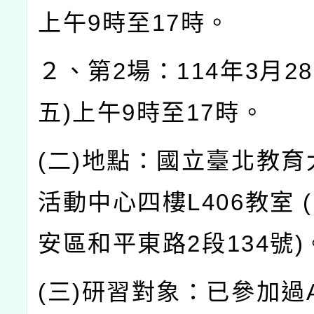
上午
9
時至
17
時。
２、第
2
場：
114
年
3
月
28
五
)
上午
9
時至
17
時。
(
二
)
地點：國立臺北教育
活動中心四樓
L406
教室
(
安區和平東路
2
段
134
號
)
(
三
)
研習對象：已參加過