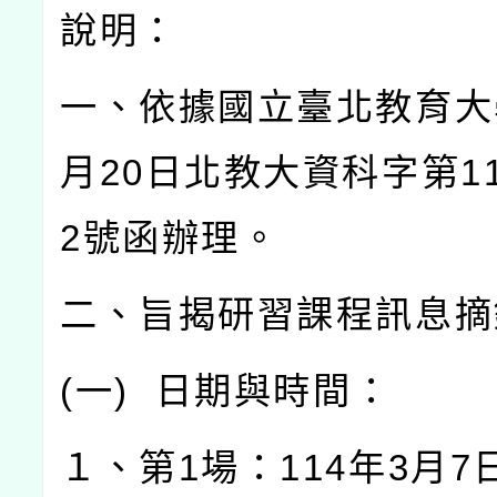
說明：
一、依據國立臺北教育大
月
20
日北教大資科字第
1
2
號函辦理。
二、旨揭研習課程訊息摘
(
一
)
日期與時間：
１、第
1
場：
114
年
3
月
7