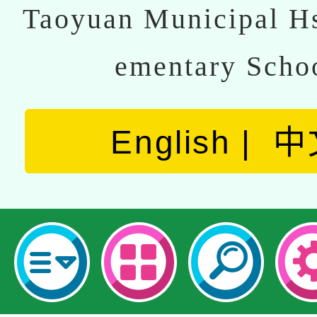
Taoyuan Municipal Hs
ementary Scho
English
中