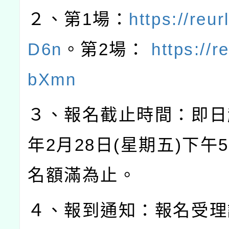
２、第
1
場：
https://reu
D6n
。第
2
場：
https://r
bXmn
３、報名截止時間：即日
年
2
月
28
日
(
星期五
)
下午
5
名額滿為止。
４、報到通知：報名受理