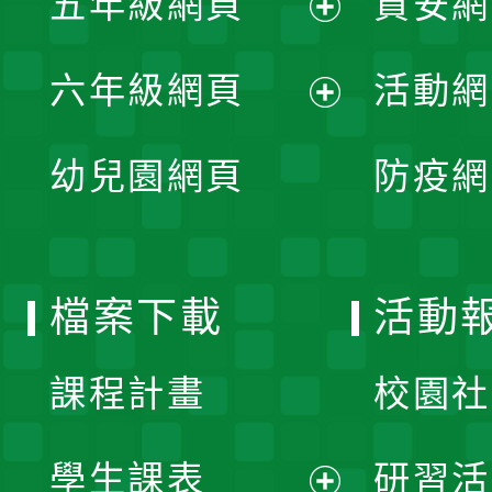
五年級網頁
資安網
選
開
展
單
六年級網頁
活動網
選
開
展
單
幼兒園網頁
防疫網
選
開
單
選
檔案下載
活動
單
課程計畫
校園社
學生課表
研習活