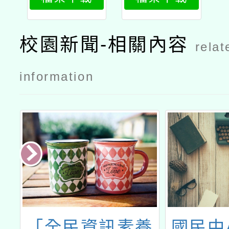
2pbl教學應
2pbl教學應
用工作坊」
用工作坊」
公文
校園新聞-相關內容
relat
information
進
「全民資訊素養
國民中