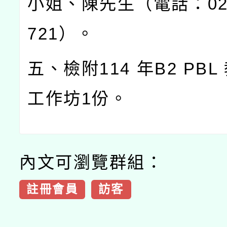
小姐、陳先生（電話：
02
721
）。
五、檢附
114
年
B2 PBL
工作坊
1
份。
內文可瀏覽群組：
註冊會員
訪客