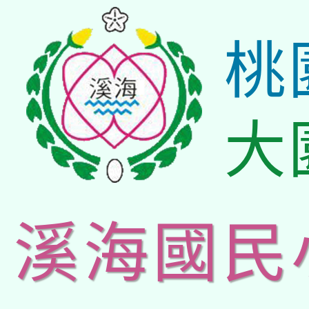
桃
大
溪海國民