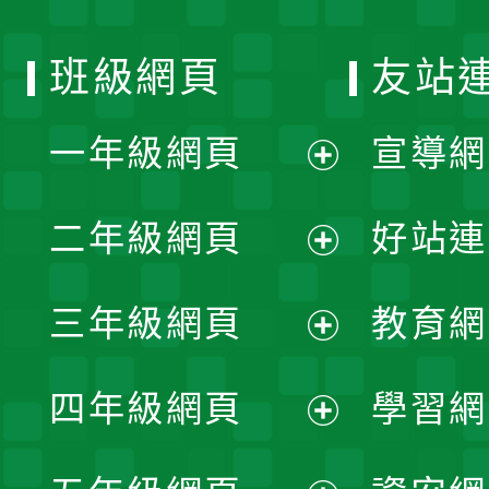
班級網頁
友站
一年級網頁
宣導網
展
二年級網頁
好站連
開
展
三年級網頁
教育網
選
開
展
單
四年級網頁
學習網
選
開
展
單