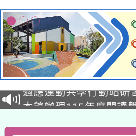
本校115學年度第2次
適應運動共學行動站研
招甄選結果公告(無人
本館辦理115年度閱讀
招)
科技賦能─人工智慧(AI
暨閱讀推動專業研習
A3數位素養講師名單
礎課程