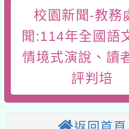
函轉國家教育研究院中心
校園新聞-教務
國立臺灣師範大學辦理「1
轉知教育部國民及學前
原住民族教育政策研討
年度健康促進學校輔導
聞:114年全國語
函轉國立臺灣師範大學
新北市政府教育局辦理「
族教育國際趨勢與發展
業成長研習」實施計畫
轉知有關國立成功大學
情境式演說、讀
族語言臺北學習中心11
師專業成長研習實施計
教育部國民及學前教育署「
文教學共融平台-教案
「族語學習班」招生簡章
方素養工作坊新北場」
評判培
轉知經濟部水利署委託
年度COVID-19疫苗
件」活動簡章
115年8月22日(星期六)
業技術研究院辦理「11
接種對象擴大為「滿6
2026年桃園地景藝術
桃園市孔廟祈福系列活
用水績優單位及節水達
接種之民眾」措施，延長
返回首頁
「2026桃園藝術巡演