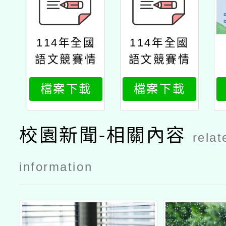
114年全國
114年全國
語文競賽情
語文競賽情
境式演說、
境式演說、
檔案下載
檔案下載
讀者劇場評
讀者劇場評
判培訓公文
判培訓報名
簡章
校園新聞-相關內容
relat
information