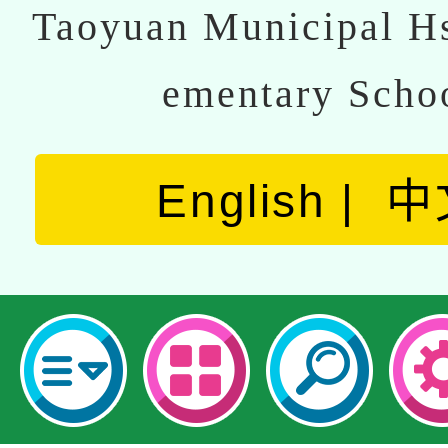
Taoyuan Municipal Hs
ementary Scho
English
中