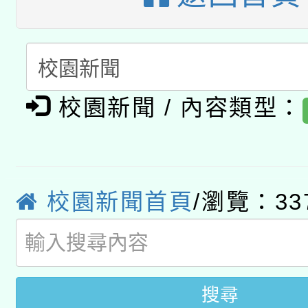
開 智慧啟航」
動」
月28日止
轉知教育部國民及學前
關事宜
函轉國家教育研究院中心
國立臺灣師範大學辦理「1
轉知教育部國民及學前
原住民族教育政策研討
年度健康促進學校輔導
校園新聞 / 內容類型：
函轉國立臺灣師範大學
新北市政府教育局辦理「
族教育國際趨勢與發展
業成長研習」實施計畫
轉知有關國立成功大學
族語言臺北學習中心11
師專業成長研習實施計
教育部國民及學前教育署「
校園新聞首頁
/瀏覽：33
文教學共融平台-教案
「族語學習班」招生簡章
方素養工作坊新北場」
年度COVID-19疫苗
件」活動簡章
接種對象擴大為「滿6
搜尋