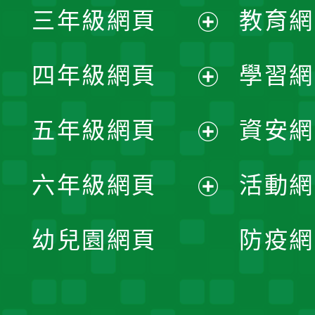
三年級網頁
教育網
選
開
展
單
四年級網頁
學習網
選
開
展
單
五年級網頁
資安網
選
開
展
單
六年級網頁
活動網
選
開
展
單
幼兒園網頁
防疫網
選
開
單
選