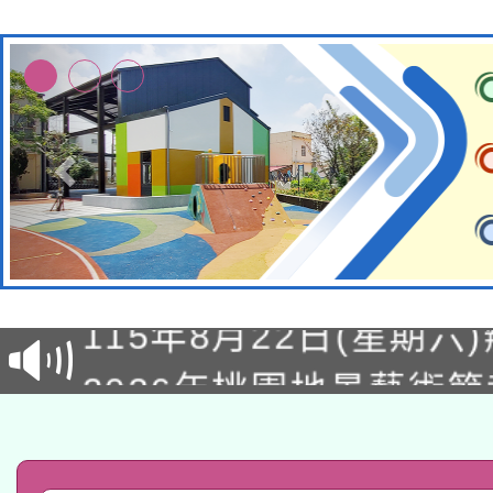
轉知經濟部水利署委託
115年8月22日(星期六)
業技術研究院辦理「11
2026年桃園地景藝術
桃園市孔廟祈福系列活
用水績優單位及節水達
「2026桃園藝術巡演
開 智慧啟航」
動」
轉知教育部國民及學前
關事宜