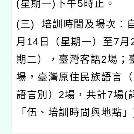
(
星期一
)
下午
5
時止。
(
三
)
培訓時間及場次：
月
14
日（星期一）至
7
月
期二），臺灣客語
2
場；
場，臺灣原住民族語言（
語言別）
2
場，共計
7
場
(
「伍、培訓時間與地點」