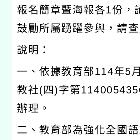
報名簡章暨海報各
1
份，
鼓勵所屬踴躍參與，請查
說明：
一、依據教育部
114
年
5
教社
(
四
)
字第
114005435
辦理。
二、教育部為強化全國語