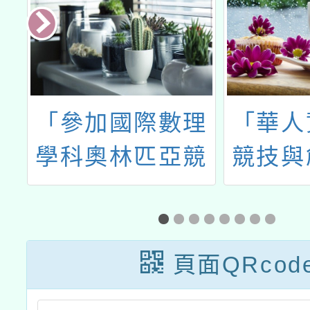
中
「參加國際數理
「華人
精
學科奧林匹亞競
競技與
增
賽及國際科學展
大賞─2
)
覽成績優良學生
五屆桃
升學優待辦法」
英文聽
頁面QRcod
能力大