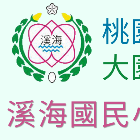
桃
大
溪海國民