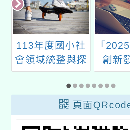
及
113年度國小社
「202
年
會領域統整與探
創新
能
究實作課程方案
設計徵選
頁面QRcod