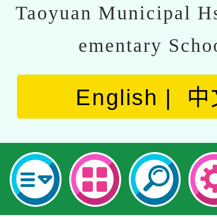
Taoyuan Municipal Hs
ementary Scho
English
中