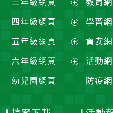
三年級網頁
教育網
選
開
展
單
四年級網頁
學習網
選
開
展
單
五年級網頁
資安網
選
開
展
單
六年級網頁
活動網
選
開
展
單
幼兒園網頁
防疫網
選
開
單
選