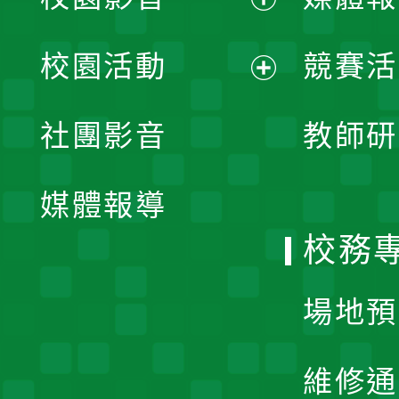
展
校園活動
競賽活
開
展
社團影音
教師研
選
開
單
媒體報導
選
校務
單
場地預
維修通