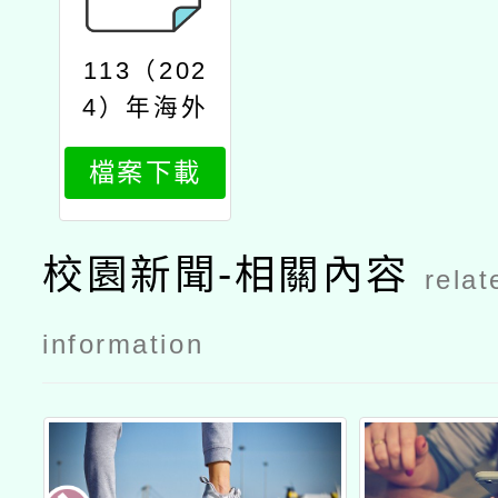
113（202
4）年海外
青年英語服
檔案下載
務營學校申
辦說明會實
施計畫
校園新聞-相關內容
relat
information