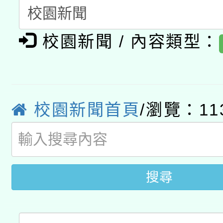
A3數位素養講師名單
礎課程
校園新聞 / 內容類型：
「數位內容與教學軟體線
有關大陸委員會函釋公
pilot」
轉知經濟部水利署委託
薪期間赴陸應申請許可
校園新聞首頁
/瀏覽：11
115年8月22日(星期六)
業技術研究院辦理「11
2026年桃園地景藝術
桃園市孔廟祈福系列活
用水績優單位及節水達
開 智慧啟航」
動」
搜尋