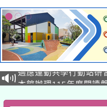
本校115學年度第2次
適應運動共學行動站研
招甄選結果公告(無人
本館辦理115年度閱讀
招)
科技賦能─人工智慧(AI
暨閱讀推動專業研習
A3數位素養講師名單
礎課程