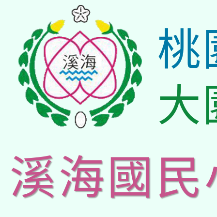
桃
大
溪海國民