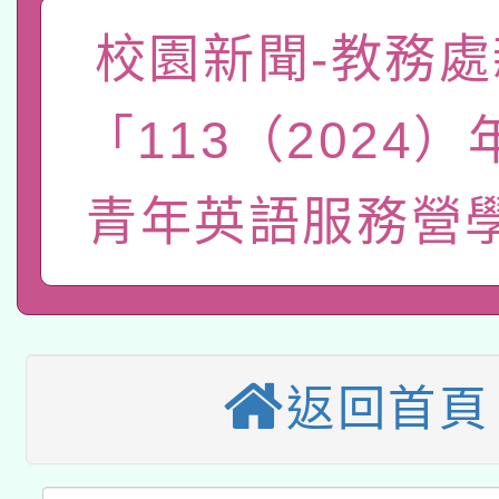
「數位內容與教學軟體線
校園新聞-教務處
有關大陸委員會函釋公
pilot」
「113（2024
轉知經濟部水利署委託
薪期間赴陸應申請許可
115年8月22日(星期六)
青年英語服務營
業技術研究院辦理「11
2026年桃園地景藝術
桃園市孔廟祈福系列活
用水績優單位及節水達
本校115學年度第2次
開 智慧啟航」
動」
適應運動共學行動站研
招甄選結果公告(無人
返回首頁
本館辦理115年度閱讀
招)
科技賦能─人工智慧(AI
暨閱讀推動專業研習