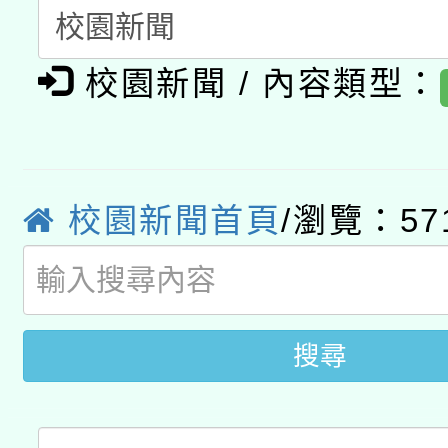
A3數位素養講師名單
礎課程
校園新聞 / 內容類型：
「數位內容與教學軟體線
有關大陸委員會函釋公
pilot」
轉知經濟部水利署委託
薪期間赴陸應申請許可
校園新聞首頁
/瀏覽：57
115年8月22日(星期六)
業技術研究院辦理「11
2026年桃園地景藝術
桃園市孔廟祈福系列活
用水績優單位及節水達
開 智慧啟航」
動」
搜尋