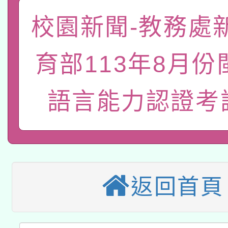
「數位內容與教學軟體線
校園新聞-教務處
有關大陸委員會函釋公
pilot」
育部113年8月份
轉知經濟部水利署委託
薪期間赴陸應申請許可
115年8月22日(星期六)
語言能力認證考
業技術研究院辦理「11
2026年桃園地景藝術
桃園市孔廟祈福系列活
用水績優單位及節水達
本校115學年度第2次
開 智慧啟航」
動」
適應運動共學行動站研
招甄選結果公告(無人
返回首頁
本館辦理115年度閱讀
招)
科技賦能─人工智慧(AI
暨閱讀推動專業研習