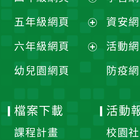
開
展
單
五年級網頁
資安網
選
開
展
單
六年級網頁
活動網
選
開
展
單
幼兒園網頁
防疫網
選
開
單
選
檔案下載
活動
單
課程計畫
校園社