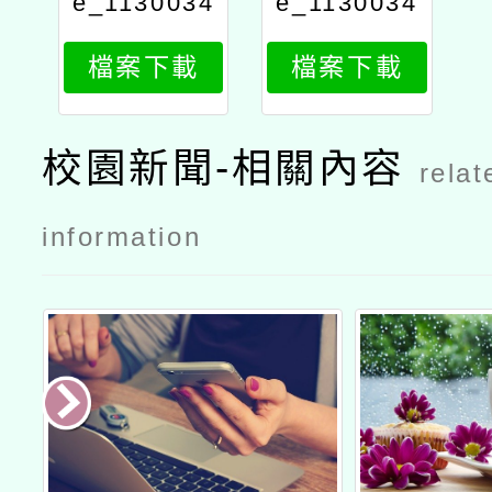
e_1130034
e_1130034
270_attach
270_attach
檔案下載
檔案下載
2
1
校園新聞-相關內容
relat
information