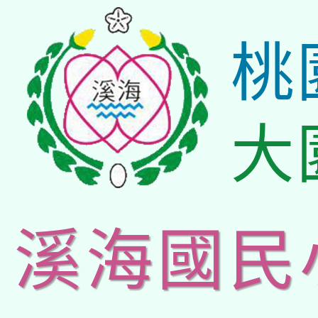
桃
大
溪海國民