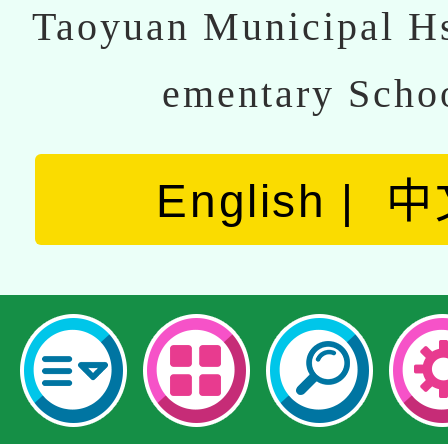
Taoyuan Municipal Hs
ementary Scho
English
中