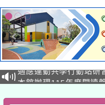
本校115學年度第2次
適應運動共學行動站研
招甄選結果公告(無人
本館辦理115年度閱讀
招)
科技賦能─人工智慧(AI
暨閱讀推動專業研習
A3數位素養講師名單
礎課程