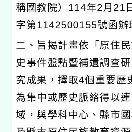
稱國教院）
114
年
2
月
21
字第
1142500155
號函辦
二、旨揭計畫依「原住民
史事件盤點暨補遺調查研
究成果，擇取
4
個重要歷
為集中或歷史脈絡得以連
域，與學科中心、縣市國