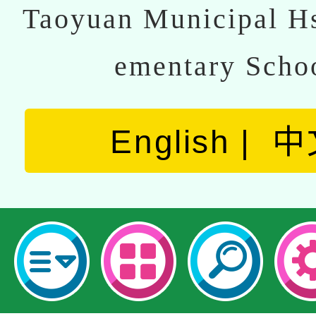
Taoyuan Municipal Hs
ementary Scho
English
中