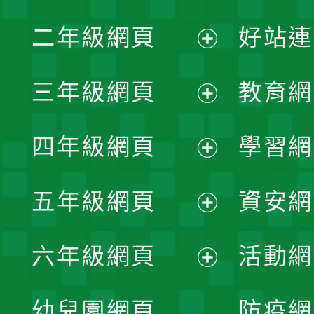
展
二年級網頁
好站連
開
展
三年級網頁
教育網
選
開
展
單
四年級網頁
學習網
選
開
展
單
五年級網頁
資安網
選
開
展
單
六年級網頁
活動網
選
開
展
單
幼兒園網頁
防疫網
選