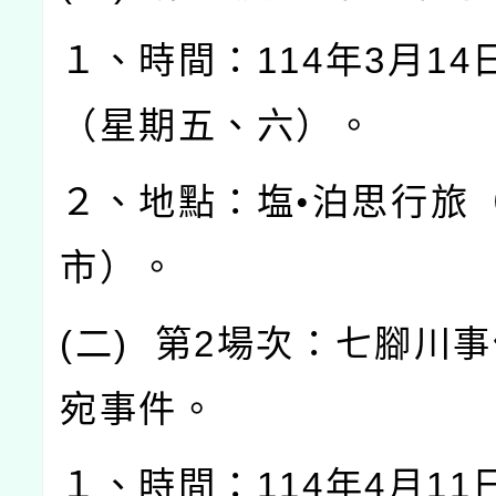
１、時間：
114
年
3
月
14
（星期五、六）。
２、地點：塩•泊思行旅
市）。
(
二
)
第
2
場次：七腳川事
宛事件。
１、時間：
114
年
4
月
11