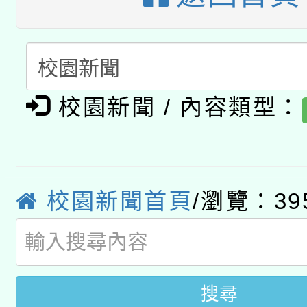
A3數位素養講師名單
礎課程
「數位內容與教學軟體線
有關大陸委員會函釋公
pilot」
校園新聞 / 內容類型：
轉知經濟部水利署委託
薪期間赴陸應申請許可
115年8月22日(星期六)
業技術研究院辦理「11
2026年桃園地景藝術
桃園市孔廟祈福系列活
用水績優單位及節水達
校園新聞首頁
/瀏覽：39
開 智慧啟航」
動」
搜尋