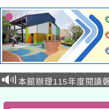
本校115學年度第2次
適應運動共學行動站研
招甄選結果公告(無人
本館辦理115年度閱讀
招)
科技賦能─人工智慧(AI
暨閱讀推動專業研習
A3數位素養講師名單
礎課程