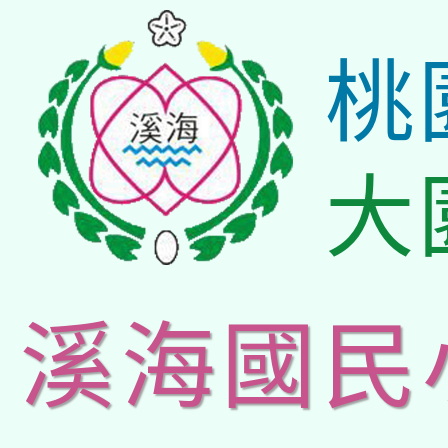
桃
大
溪海國民