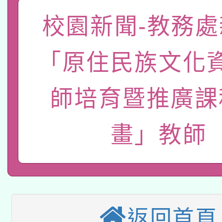
「數位內容與教學軟體線
校園新聞-教務處
有關大陸委員會函釋公
pilot」
「原住民族文化
轉知經濟部水利署委託
薪期間赴陸應申請許可
115年8月22日(星期六)
業技術研究院辦理「11
師培育暨推廣課
2026年桃園地景藝術
桃園市孔廟祈福系列活
用水績優單位及節水達
畫」教師
本校115學年度第2次
開 智慧啟航」
動」
適應運動共學行動站研
招甄選結果公告(無人
本館辦理115年度閱讀
招)
科技賦能─人工智慧(AI
暨閱讀推動專業研習
返回首頁