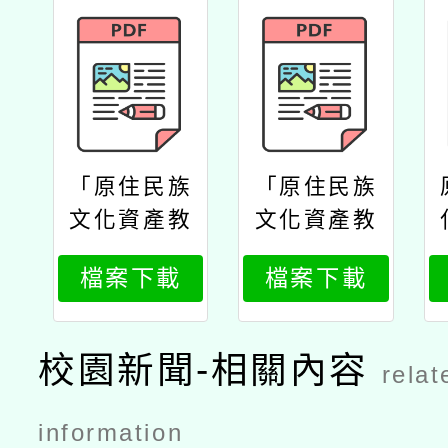
「原住民族
「原住民族
文化資產教
文化資產教
師培育暨推
師培育暨推
檔案下載
檔案下載
廣課程計
廣課程計
畫」教師走
畫」教師走
讀課程暨課
讀課程暨課
校園新聞-相關內容
relat
程開發工作
程開發工作
坊公文
坊海報
information