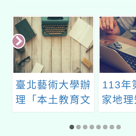
辦
113年第20屆國
「202
文
家地理知識大競
發明創
本
賽
討