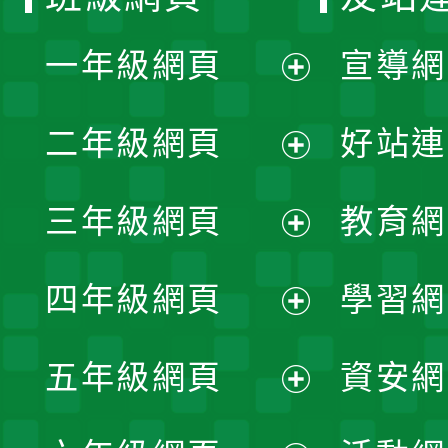
一年級網頁
宣導網
展
二年級網頁
好站連
開
展
三年級網頁
教育網
選
開
展
單
四年級網頁
學習網
選
開
展
單
五年級網頁
資安網
選
開
展
單