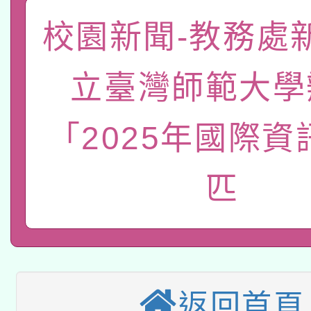
招)
案。
科技賦能─人工智慧(AI
暨閱讀推動專業研習
校園新聞-教務處
A3數位素養講師名單
礎課程
立臺灣師範大學
「數位內容與教學軟體線
有關大陸委員會函釋公
「2025年國際資
pilot」
轉知經濟部水利署委託
薪期間赴陸應申請許可
匹
兒童少年暑期犯罪預防
業技術研究院辦理「11
有關本府115年70歲
答一案
用水績優單位及節水達
本校115學年度第2次
人員健康講座「吃得安
動」
返回首頁
適應運動共學行動站研
招甄選結果公告(無人