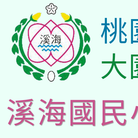
桃
大
溪海國民