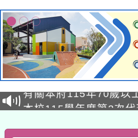
兒童少年暑期犯罪預防
有關本府115年70歲
答一案
本校115學年度第2次
人員健康講座「吃得安
適應運動共學行動站研
招甄選結果公告(無人
心」，鼓勵退休同仁踴
本館辦理115年度閱讀