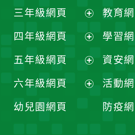
展
三年級網頁
教育網
選
開
展
單
四年級網頁
學習網
選
開
展
單
五年級網頁
資安網
選
開
展
單
六年級網頁
活動網
選
開
展
單
幼兒園網頁
防疫網
選
開
單
選