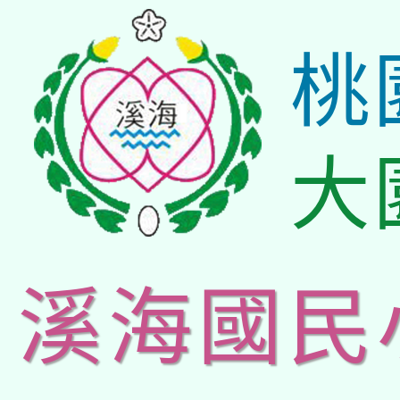
桃
大
溪海國民