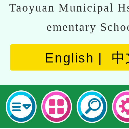
Taoyuan Municipal Hs
ementary Scho
English
中