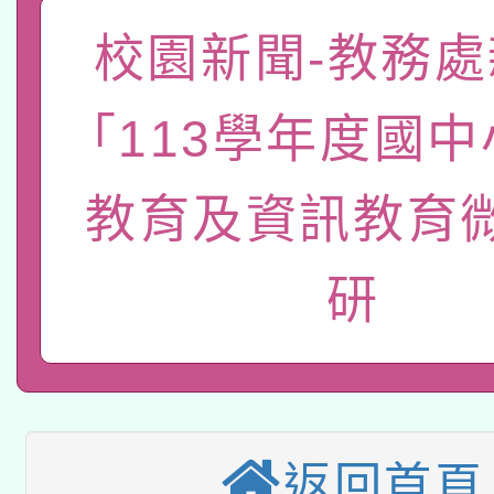
礎課程
「數位內容與教學軟體線
校園新聞-教務處
有關大陸委員會函釋公
pilot」
「113學年度國
轉知經濟部水利署委託
薪期間赴陸應申請許可
教育及資訊教育
115年8月22日(星期六)
業技術研究院辦理「11
2026年桃園地景藝術
桃園市孔廟祈福系列活
用水績優單位及節水達
研
本校115學年度第2次
開 智慧啟航」
動」
適應運動共學行動站研
招甄選結果公告(無人
本館辦理115年度閱讀
招)
返回首頁
科技賦能─人工智慧(AI