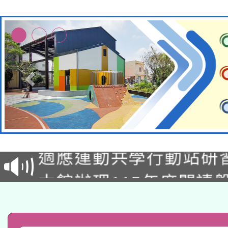
本校115學年度第2次
適應運動共學行動站研
招甄選結果公告(無人
本館辦理115年度閱讀
招)
科技賦能─人工智慧(AI
暨閱讀推動專業研習
A3數位素養講師名單