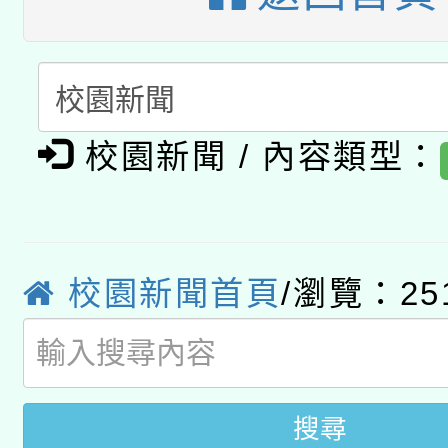
暨閱讀推動專業研習
A3數位素養講師名單
礎課程
「數位內容與教學軟體線
有關大陸委員會函釋公
pilot」
校園新聞 / 內容類型：
轉知經濟部水利署委託
薪期間赴陸應申請許可
115年8月22日(星期六)
業技術研究院辦理「11
校園新聞首頁
/瀏覽：25
2026年桃園地景藝術
桃園市孔廟祈福系列活
用水績優單位及節水達
開 智慧啟航」
動」
搜尋