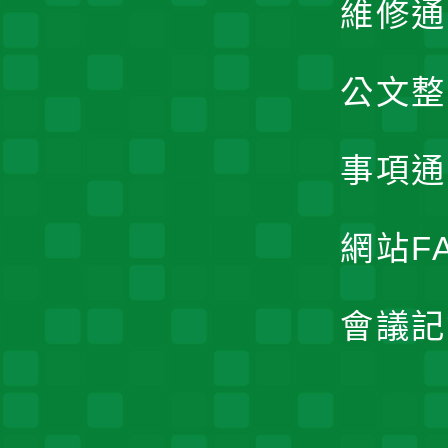
維修通
公文整
事項通
網站F
會議記