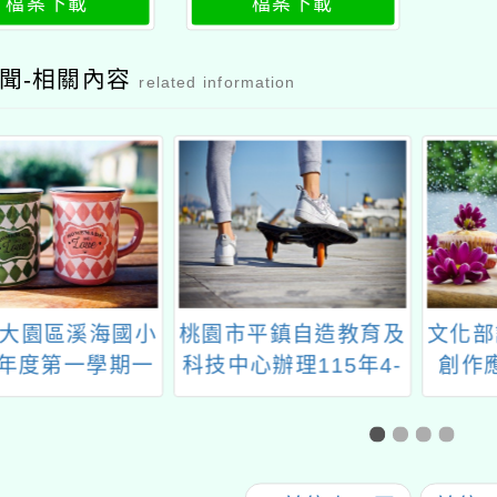
檔案下載
檔案下載
休教師）換證計
及退休教師）換證計
畫
畫公文
聞-相關內容
related information
大園區溪海國小
桃園市平鎮自造教育及
文化部
學年度第一學期一
科技中心辦理115年4-
創作
生課後照顧班錄
5月3D列印教師研習資
取名單
訊