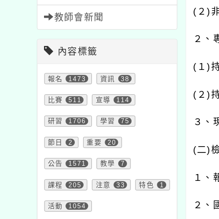
(
２
)
教師會新聞
２、
內容標籤
(
１
)
報名
1473
資訊
38
(
２
)
比賽
511
宣導
114
３、
研習
1706
學習
75
節日
2
重要
20
(
二
)
公告
1571
教學
7
１、
課程
205
注意
33
特色
1
２、
活動
1054