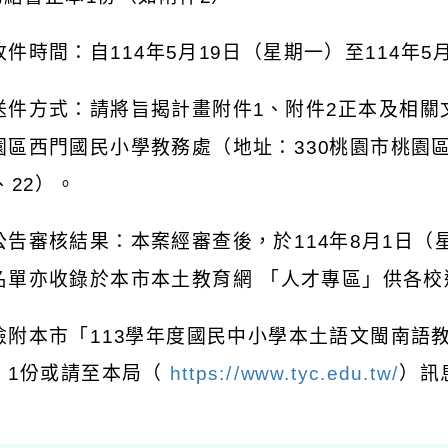
收件時間：自
114
年
5
月
19
日（星期一）至
114
年
5
送件方式：請將旨揭計畫附件
1
、附件
2
正本及相關
園區西門國民小學教務處（地址：
330
桃園市桃園
、
22
）。
公告審核結果：本案經審查後，於
114
年
8
月
1
日（
名單亦收錄於本市本土教育網
「人才專區」供各校
檢附本市「
113
學年度國民中小學本土語文閩南語
」
1
份或請至本局（
https://www.tyc.edu.tw/
）訊