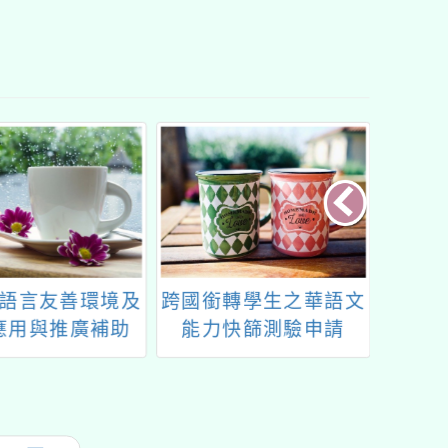
語言友善環境及
跨國銜轉學生之華語文
東莞台
應用與推廣補助
能力快篩測驗申請
學年度
等以