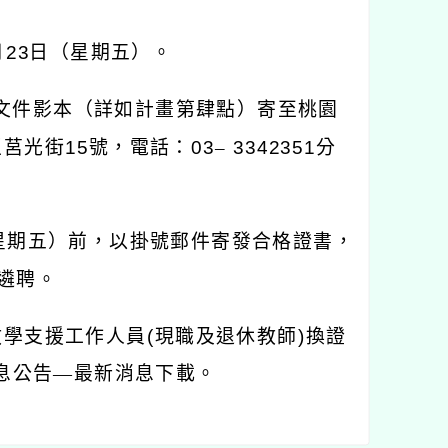
月
23
日（星期五）。
文件影本（詳如計畫第肆點）寄至桃園
區莒光街
15
號，電話：
03
–
3342351
分
星期五）前，以掛號郵件寄發合格證書，
遴聘。
教學支援工作人員
(
現職及退休教師
)
換證
息公告—最新消息下載。