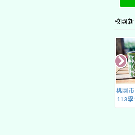
及退
校園新
學辦理114年度
「推動中小學數位學習
桃園市
等以下學校教師
精進方案」辦理教師數
113
修專長增能學分
位教學增能培訓課程
年級學
班
（B1、B2）研習