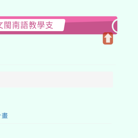
文閩南語教學支
開
啟
上
方
區
塊
計畫