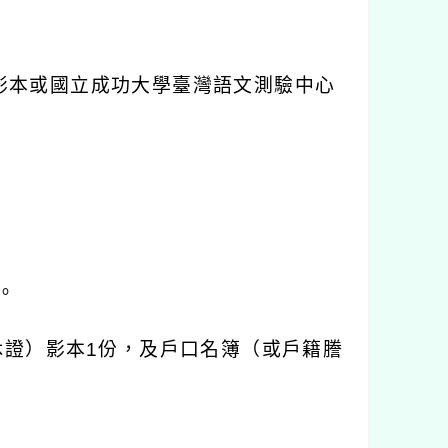
影本或國立成功大學臺灣語文測驗中心
。
休證）影本
1
份，及戶口名簿（或戶籍謄