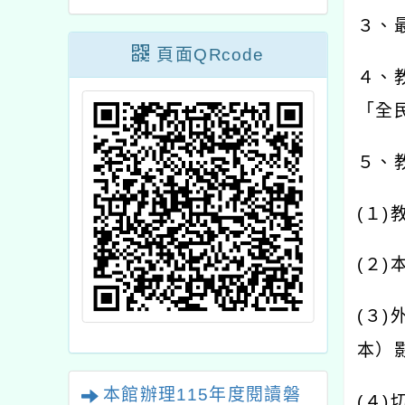
３、
頁面QRcode
４、
「全
５、
(
１
)
(
２
)
(
３
)
本）
本館辦理115年度閱讀磐
(
４
)