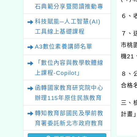
石典範分享暨閱讀推動專
６、
業研習
科技賦能─人工智慧(AI)
工具線上基礎課程
７、
市桃
A3數位素養講師名單
機
21
「數位內容與教學軟體線
上課程-Copilot」
８、
合格
函轉國家教育研究院中心
辦理115年原住民族教育
三、
政策研討會「原住民族教
轉知教育部國民及學前教
計畫
育國際趨勢與發展」
育署委託新北市政府教育
局辦理「115年度教師專