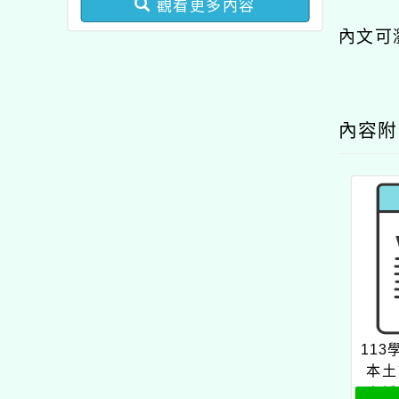
觀看更多內容
業成長研習實施計畫－夢
內文可
的N次方素養工作坊新北
場」計畫
內容
11
本土
支援