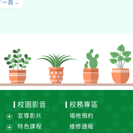
下一頁
→
校園影音
校務專區
宣導影片
場地預約
展
特色課程
維修通報
開