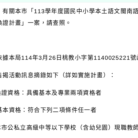
：有關本市「
113
學年度國民中小學本土語文閩南
換證計畫」一案，請查照。
：
依據本局
114
年
3
月
26
日桃教小字第
1140025221
號
旨揭活動訊息摘錄如下（詳如實施計畫）：
換證資格：具備基本及專業兩項資格者
基本資格：符合下列二項條件任一者
本市公私立高級中等以下學校（含幼兒園）現職教