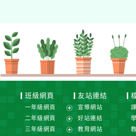
的N次方素養工作坊新北
場」計畫
班級網頁
友站連結
一年級網頁
宣導網站
展
二年級網頁
好站連結
開
展
三年級網頁
教育網站
選
開