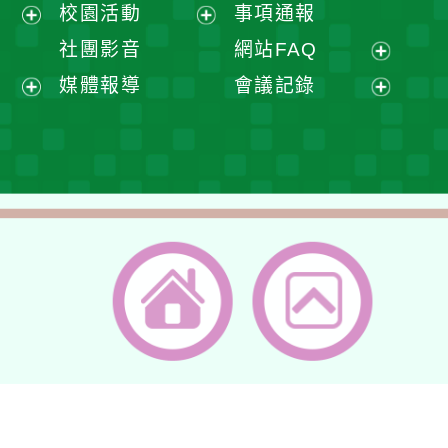
展
校園活動
事項通報
單
選
開
展
展
社團影音
網站FAQ
單
選
開
開
展
媒體報導
會議記錄
單
選
選
開
展
展
單
單
選
開
開
單
選
選
單
單
返回首頁
返回頂端