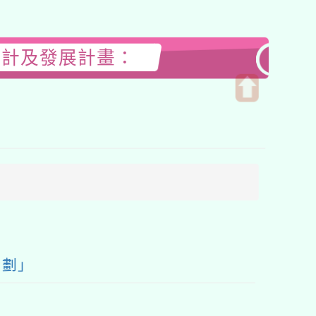
設計及發展計畫：
開
啟
上
方
區
塊
企劃」