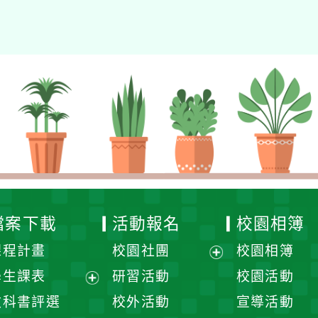
檔案下載
活動報名
校園相簿
課程計畫
校園社團
校園相簿
展
學生課表
研習活動
校園活動
開
展
教科書評選
校外活動
宣導活動
選
開