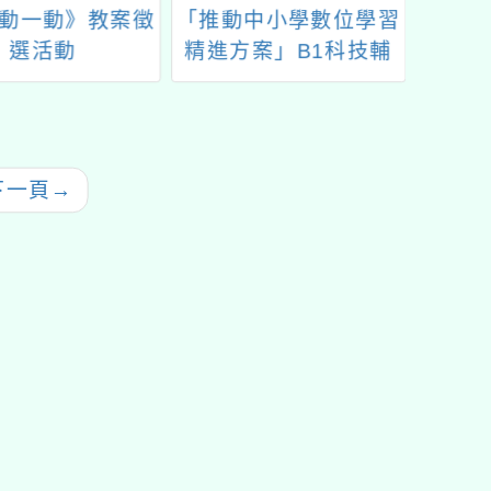
動一動》教案徵
「推動中小學數位學習
三和國
選活動
精進方案」B1科技輔
市11
助自主學習工作坊修正
及非山
合性計
師
下一頁
→