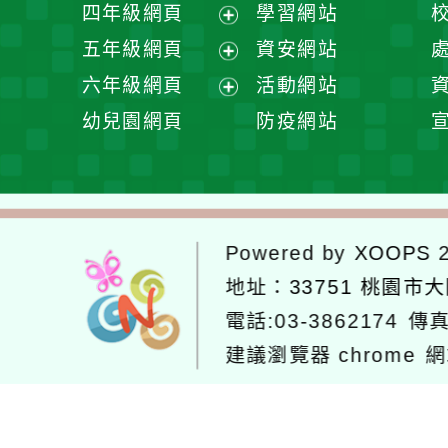
展
四年級網頁
學習網站
單
選
開
展
五年級網頁
資安網站
單
選
開
展
六年級網頁
活動網站
單
選
開
展
幼兒園網頁
防疫網站
單
選
開
單
選
單
Powered by
XOOPS
2
地址：
33751 桃園市
電話:03-3862174
傳真
建議瀏覽器 chrome
網
網站設計：
Neil網站設計
工坊