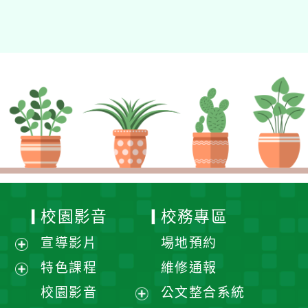
校園影音
校務專區
宣導影片
場地預約
展
特色課程
維修通報
開
展
校園影音
公文整合系統
選
開