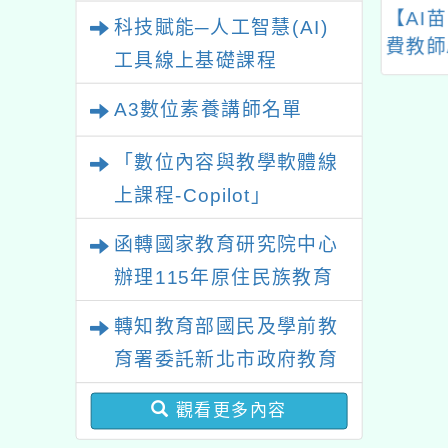
業研習
中教育大學辦理
桃園市南崁自造教育及
【AI
科技賦能─人工智慧(AI)
部113-114年全
科技中心114年9月份
費教師
工具線上基礎課程
競賽之臺灣台語
教師增能研習計畫
片與資
章徵稿暨修審工
A3數位素養講師名單
」寫作人才培訓
營
「數位內容與教學軟體線
上課程-Copilot」
函轉國家教育研究院中心
辦理115年原住民族教育
政策研討會「原住民族教
轉知教育部國民及學前教
育國際趨勢與發展」
育署委託新北市政府教育
局辦理「115年度教師專
觀看更多內容
業成長研習實施計畫－夢