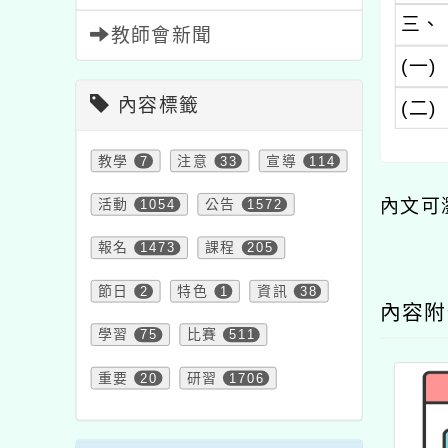
三、
教師會新聞
(一)
內容標籤
(二)
教學
7
注意
33
宣導
114
內文可
活動
1054
公告
1572
報名
1473
課程
205
節日
2
特色
1
資訊
38
內容
學習
75
比賽
511
重要
20
研習
1706