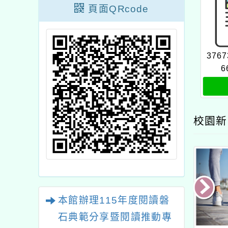
頁面QRcode
3767
6
校園新
本館辦理115年度閱讀磐
石典範分享暨閱讀推動專