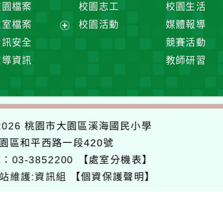
校園檔案
校園志工
校園生活
單
選
處室檔案
校園活動
媒體報導
單
展
資訊安全
競賽活動
開
宣導資訊
教師研習
選
單
026
桃園市大園區溪海國民小學
大園區和平西路一段420號
：03-3852200
【處室分機表】
站維護:資訊組
【個資保護聲明】