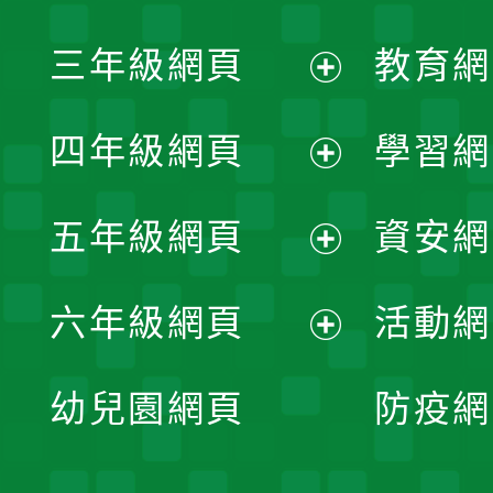
開
展
三年級網頁
教育網
選
開
展
單
四年級網頁
學習網
選
開
展
單
五年級網頁
資安網
選
開
展
單
六年級網頁
活動網
選
開
展
單
幼兒園網頁
防疫網
選
開
單