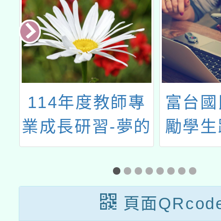
理
114年度教師專
富台國
客
業成長研習-夢的
勵學生
」
N次方工作坊
「第十
市合作
法
頁面QRcod