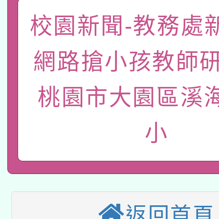
「數位內容與教學軟體線
校園新聞-教務處
有關大陸委員會函釋公
pilot」
網路搶小孩教師研
轉知經濟部水利署委託
薪期間赴陸應申請許可
115年8月22日(星期六)
業技術研究院辦理「11
桃園市大園區溪
2026年桃園地景藝術
桃園市孔廟祈福系列活
用水績優單位及節水達
小
本校115學年度第2次
開 智慧啟航」
動」
適應運動共學行動站研
招甄選結果公告(無人
本館辦理115年度閱讀
招)
科技賦能─人工智慧(AI
返回首頁
暨閱讀推動專業研習