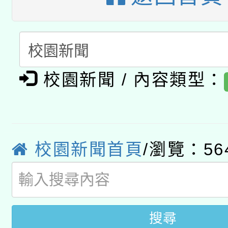
A3數位素養講師名單
礎課程
「數位內容與教學軟體線
有關大陸委員會函釋公
pilot」
校園新聞 / 內容類型：
轉知經濟部水利署委託
薪期間赴陸應申請許可
115年8月22日(星期六)
業技術研究院辦理「11
2026年桃園地景藝術
桃園市孔廟祈福系列活
校園新聞首頁
/瀏覽：56
用水績優單位及節水達
開 智慧啟航」
動」
搜尋