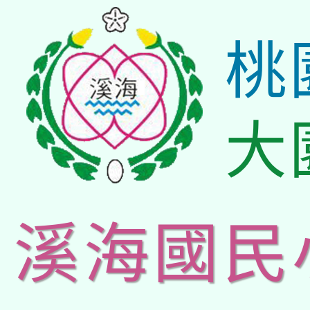
桃
大
溪海國民