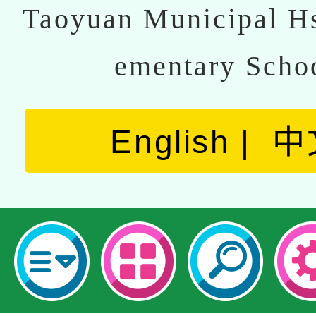
Taoyuan Municipal Hs
ementary Scho
English
中