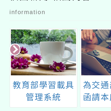
次公文
information
訓
教育部學習載具
為交通
5
管理系統
函請本
（MOEMDM）
鐵沿線