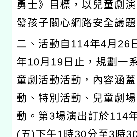
勇士》目標，以兒童劇演
發孩子關心網路安全議題
二、活動自
114
年
4
月
26
年
10
月
19
日止，規劃一
童劇活動活動，內容涵蓋
動、特別活動、兒童劇場
動。第
3
場演出訂於
114
(
五
)
下午
1
時
30
分至
3
時
3