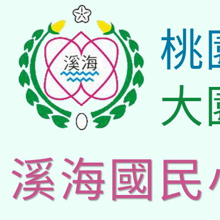
桃
大
溪海國民