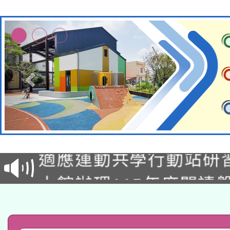
本校115學年度第2次
適應運動共學行動站研
招甄選結果公告(無人
本館辦理115年度閱讀
招)
科技賦能─人工智慧(AI
暨閱讀推動專業研習