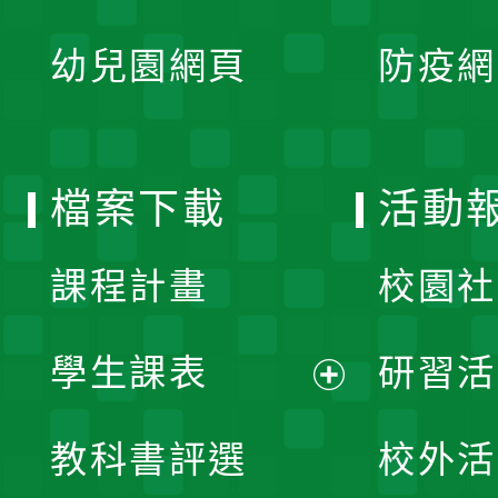
開
展
單
幼兒園網頁
防疫網
選
開
單
選
檔案下載
活動
單
課程計畫
校園社
學生課表
研習活
展
教科書評選
校外活
開