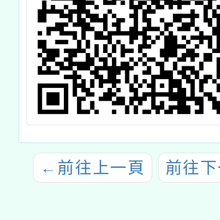
←
前往上一頁
前往下