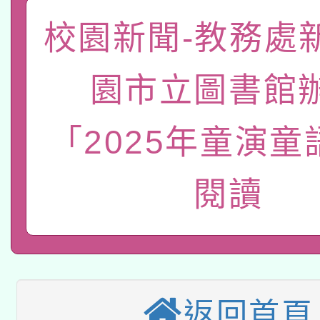
A3數位素養講師名單
礎課程
校園新聞-教務處
「數位內容與教學軟體線
有關大陸委員會函釋公
pilot」
園市立圖書館
轉知經濟部水利署委託
薪期間赴陸應申請許可
「2025年童演童
115年8月22日(星期六)
業技術研究院辦理「11
2026年桃園地景藝術
桃園市孔廟祈福系列活
用水績優單位及節水達
閱讀
本校115學年度第2次
開 智慧啟航」
動」
適應運動共學行動站研
招甄選結果公告(無人
本館辦理115年度閱讀
招)
返回首頁