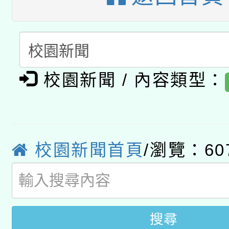
科技賦能─人工智慧(AI
暨閱讀推動專業研習
A3數位素養講師名單
礎課程
「數位內容與教學軟體線
有關大陸委員會函釋公
校園新聞 / 內容類型：
pilot」
轉知經濟部水利署委託
薪期間赴陸應申請許可
115年8月22日(星期六)
業技術研究院辦理「11
校園新聞首頁
/瀏覽：60
2026年桃園地景藝術
桃園市孔廟祈福系列活
用水績優單位及節水達
開 智慧啟航」
動」
搜尋