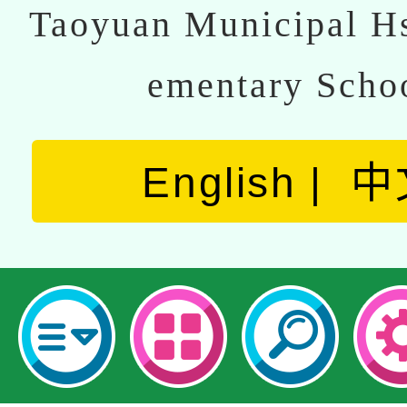
Taoyuan Municipal Hs
ementary Scho
English
中