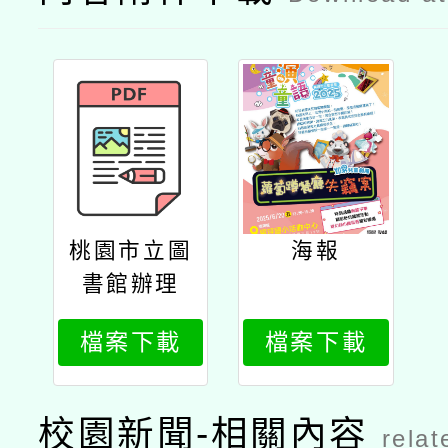
桃園市立圖
海報
書館辦理
「2025年童
檔案下載
檔案下載
演童語兒童
閱讀推廣活
動」復興場
校園新聞-相關內容
relat