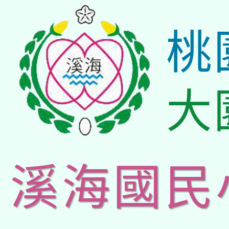
桃
大
溪海國民