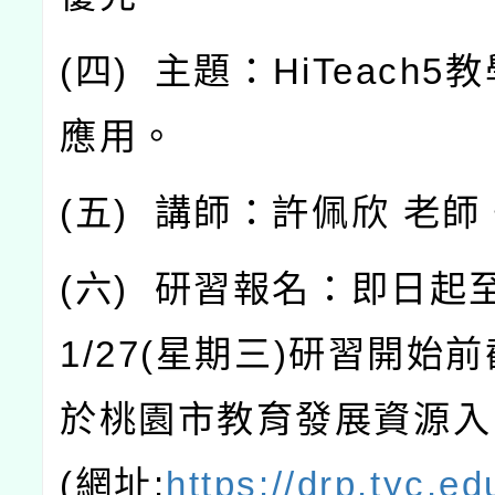
(
四
)
主題：
HiTeach5
教
應用。
(
五
)
講師：許佩欣
老師
(
六
)
研習報名：即日起
1/27(
星期三
)
研習開始前
於桃園市教育發展資源入
(
網址
:
https://drp.tyc.e