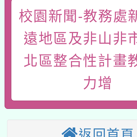
「數位內容與教學軟體線
校園新聞-教務處
有關大陸委員會函釋公
pilot」
遠地區及非山非
轉知經濟部水利署委託
薪期間赴陸應申請許可
北區整合性計畫
115年8月22日(星期六)
業技術研究院辦理「11
2026年桃園地景藝術
桃園市孔廟祈福系列活
用水績優單位及節水達
力增
本校115學年度第2次
開 智慧啟航」
動」
適應運動共學行動站研
招甄選結果公告(無人
本館辦理115年度閱讀
招)
返回首頁
科技賦能─人工智慧(AI