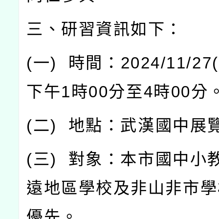
三、研習資訊如下：
(
一
)
時間：
2024/11/27(
下午
1
時
00
分至
4
時
00
分
(
二
)
地點：武漢國中展
(
三
)
對象：本市國中小
遠地區學校及非山非市學
優先。