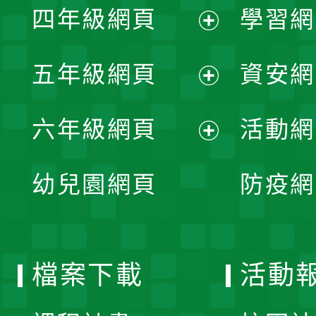
單
四年級網頁
學習網
選
開
展
單
五年級網頁
資安網
選
開
展
單
六年級網頁
活動網
選
開
展
單
幼兒園網頁
防疫網
選
開
單
選
檔案下載
活動
單