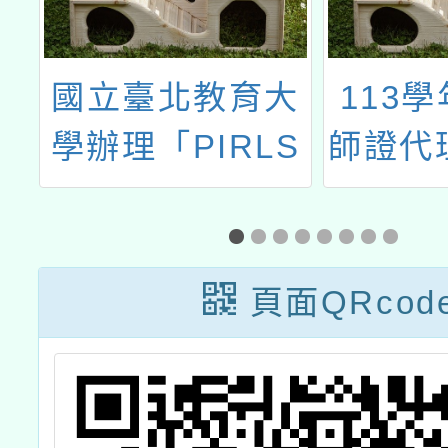
國
國立臺北教育大
113
4
學辦理「PIRLS
師證代
學
2021閱讀素養文
國共
師
本與命題分析工
溪
作坊」
頁面QRcod
與