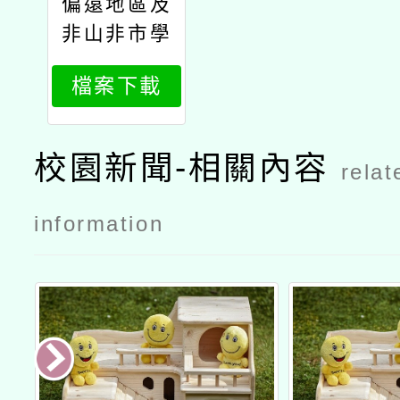
偏遠地區及
非山非市學
校北區整合
檔案下載
性計畫教師
培力增能研
習：hiteac
校園新聞-相關內容
relat
h5教學與相
關應用公文
information