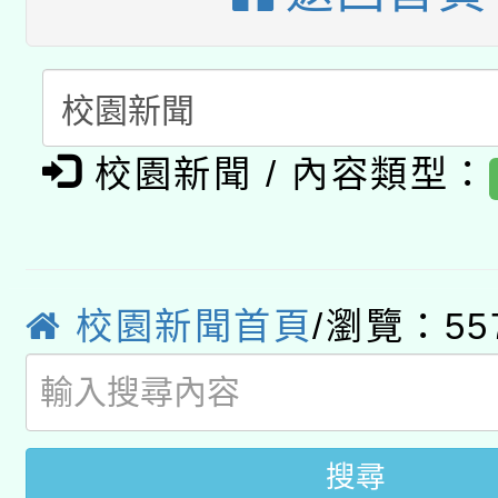
暨閱讀推動專業研習
A3數位素養講師名單
礎課程
「數位內容與教學軟體線
有關大陸委員會函釋公
pilot」
校園新聞 / 內容類型：
轉知經濟部水利署委託
薪期間赴陸應申請許可
115年8月22日(星期六)
業技術研究院辦理「11
校園新聞首頁
/瀏覽：55
2026年桃園地景藝術
桃園市孔廟祈福系列活
用水績優單位及節水達
開 智慧啟航」
動」
搜尋