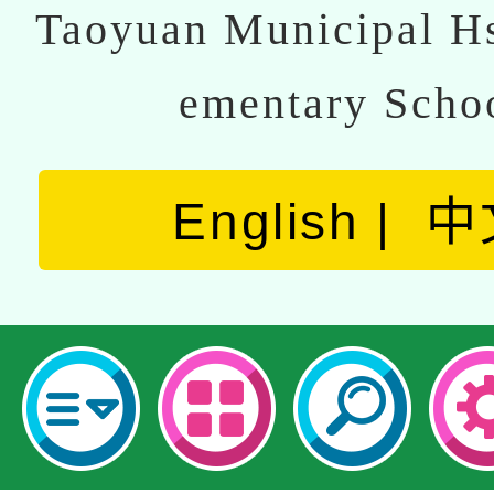
Taoyuan Municipal Hs
ementary Scho
English
中