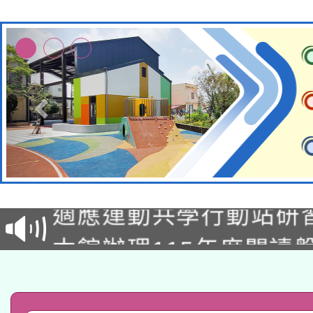
本校115學年度第2次
適應運動共學行動站研
招甄選結果公告(無人
本館辦理115年度閱讀
招)
科技賦能─人工智慧(AI
暨閱讀推動專業研習
A3數位素養講師名單
礎課程