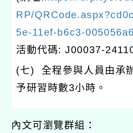
RP/QRCode.aspx?cd0c
5e-11ef-b6c3-005056a
活動代碼
: J00037-241
(
七
)
全程參與人員由承
予研習時數
3
小時。
內文可瀏覽群組：