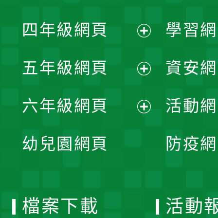
開
展
單
四年級網頁
學習網
選
開
展
單
五年級網頁
資安網
選
開
展
單
六年級網頁
活動網
選
開
展
單
幼兒園網頁
防疫網
選
開
單
選
檔案下載
活動
單