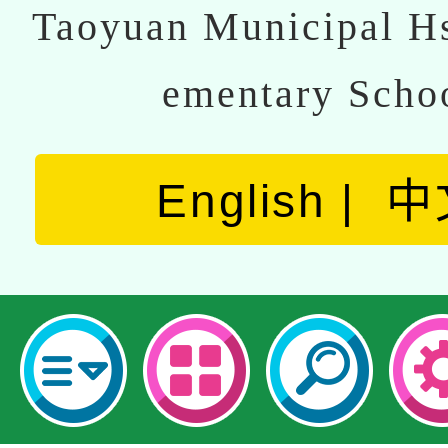
Taoyuan Municipal Hs
ementary Scho
English
中