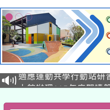
本校115學年度第2次
適應運動共學行動站研
招甄選結果公告(無人
本館辦理115年度閱讀
招)
科技賦能─人工智慧(AI
暨閱讀推動專業研習
A3數位素養講師名單