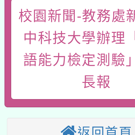
礎課程
校園新聞-教務處
「數位內容與教學軟體線
有關大陸委員會函釋公
pilot」
中科技大學辦理
轉知經濟部水利署委託
薪期間赴陸應申請許可
語能力檢定測驗
115年8月22日(星期六)
業技術研究院辦理「11
2026年桃園地景藝術
桃園市孔廟祈福系列活
用水績優單位及節水達
長報
本校115學年度第2次
開 智慧啟航」
動」
適應運動共學行動站研
招甄選結果公告(無人
本館辦理115年度閱讀
招)
返回首頁
科技賦能─人工智慧(AI