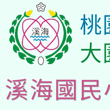
桃
大
溪海國民