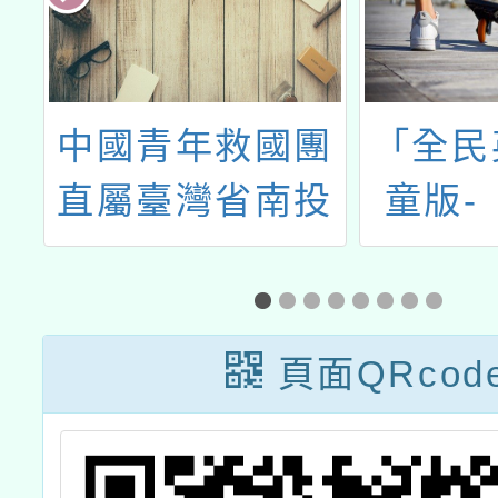
師
中國青年救國團
「全民
活
直屬臺灣省南投
童版-
的
縣團務指導委員
檢」（
作
會辦理114年暑
Kids
實
期教育人員研習
及口
頁面QRcod
活動