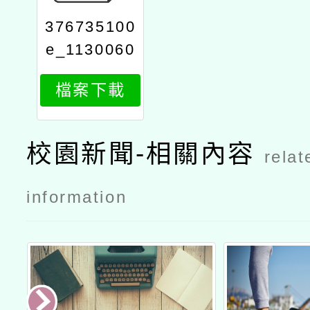
376735100
e_1130060
081_attach
檔案下載
1
校園新聞-相關內容
relat
information