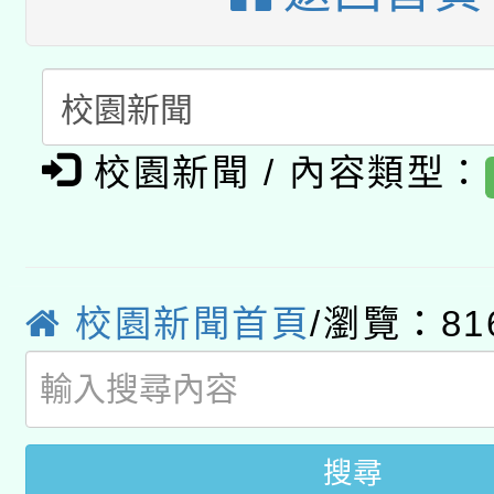
暨閱讀推動專業研習
A3數位素養講師名單
礎課程
「數位內容與教學軟體線
有關大陸委員會函釋公
pilot」
校園新聞 / 內容類型：
轉知經濟部水利署委託
薪期間赴陸應申請許可
115年8月22日(星期六)
業技術研究院辦理「11
校園新聞首頁
/瀏覽：81
2026年桃園地景藝術
桃園市孔廟祈福系列活
用水績優單位及節水達
開 智慧啟航」
動」
搜尋