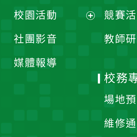
展
校園活動
競賽活
開
展
社團影音
教師研
選
開
單
媒體報導
選
校務
單
場地預
維修通