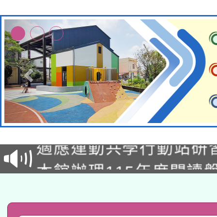
本校115學年度第2次
適應運動共學行動站研
招甄選結果公告(無人
本館辦理115年度閱讀
招)
科技賦能─人工智慧(AI
暨閱讀推動專業研習
A3數位素養講師名單
礎課程