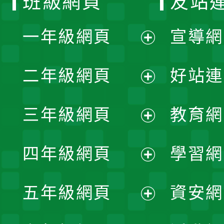
班級網頁
友站
一年級網頁
宣導網
展
二年級網頁
好站連
開
展
三年級網頁
教育網
選
開
展
單
四年級網頁
學習網
選
開
展
單
五年級網頁
資安網
選
開
展
單