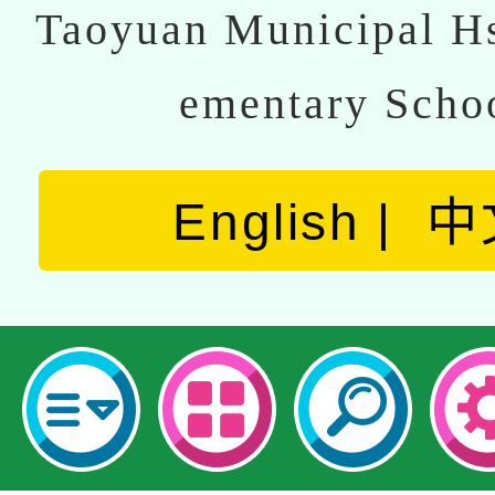
Taoyuan Municipal Hs
ementary Scho
English
中