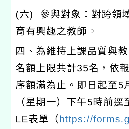
(
六
)
參與對象：對跨領
育有興趣之教師。
四、為維持上課品質與教
名額上限共計
35
名，依
序額滿為止。即日起至
5
（星期一）下午
5
時前逕
LE
表單（
https://forms.