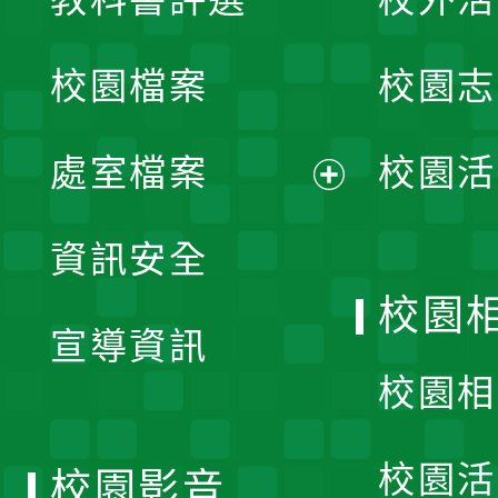
開
校園檔案
校園志
選
單
處室檔案
校園活
展
資訊安全
開
校園
宣導資訊
選
校園相
單
校園活
校園影音