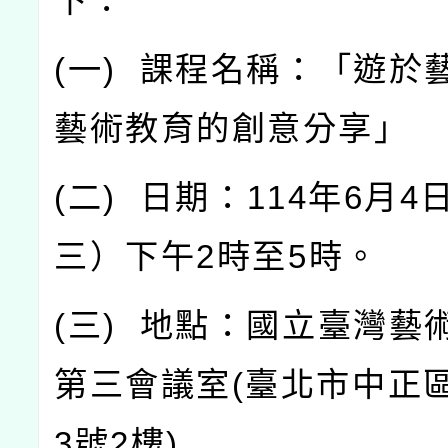
下：
(
一
)
課程名稱：「遊於
藝術教育的創意分享」
(
二
)
日期：
114
年
6
月
4
三）下午
2
時至
5
時。
(
三
)
地點：國立臺灣藝
第三會議室
(
臺北市中正
3
號
2
樓
)