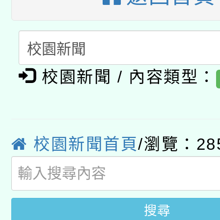
A3數位素養講師名單
礎課程
「數位內容與教學軟體線
有關大陸委員會函釋公
pilot」
校園新聞 / 內容類型：
轉知經濟部水利署委託
薪期間赴陸應申請許可
115年8月22日(星期六)
業技術研究院辦理「11
2026年桃園地景藝術
校園新聞首頁
/瀏覽：28
桃園市孔廟祈福系列活
用水績優單位及節水達
開 智慧啟航」
動」
搜尋