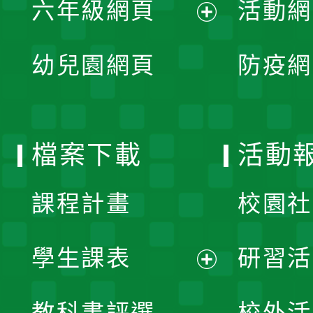
六年級網頁
活動網
選
開
展
單
幼兒園網頁
防疫網
選
開
單
選
檔案下載
活動
單
課程計畫
校園社
學生課表
研習活
展
教科書評選
校外活