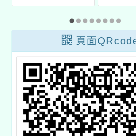
至115年美感與
辦理「
設計創新計畫」
分享會
114-1學期「美
習
頁面QRcod
感通識課程與美
感體驗課程推廣
計畫-城市天際線
課程」