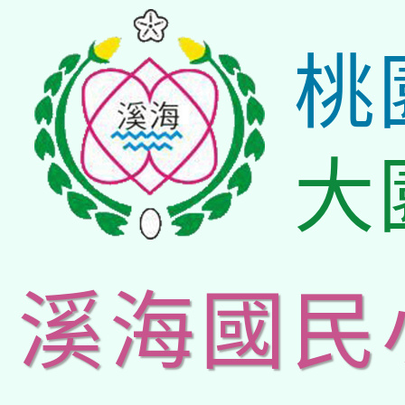
桃
大
溪海國民