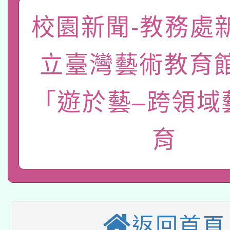
「數位內容與教學軟體線
校園新聞-教務處
有關大陸委員會函釋公
pilot」
立臺灣藝術教育
轉知經濟部水利署委託
薪期間赴陸應申請許可
115年8月22日(星期六)
「遊於藝–跨領域
業技術研究院辦理「11
2026年桃園地景藝術
桃園市孔廟祈福系列活
用水績優單位及節水達
育
本校115學年度第2次
開 智慧啟航」
動」
適應運動共學行動站研
招甄選結果公告(無人
本館辦理115年度閱讀
招)
返回首頁
科技賦能─人工智慧(AI
暨閱讀推動專業研習