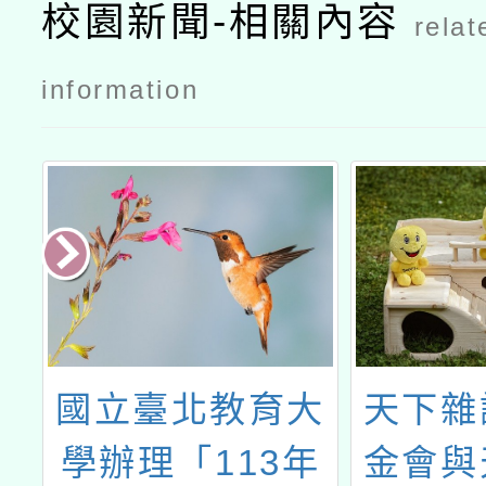
意分享」教
意分享」教
校園新聞-相關內容
relat
師研習課程
師研習課程
公文
information
長
國立臺北教育大
天下雜
學
學辦理「113年
金會與