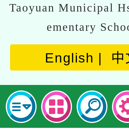
Taoyuan Municipal Hs
ementary Scho
English
中