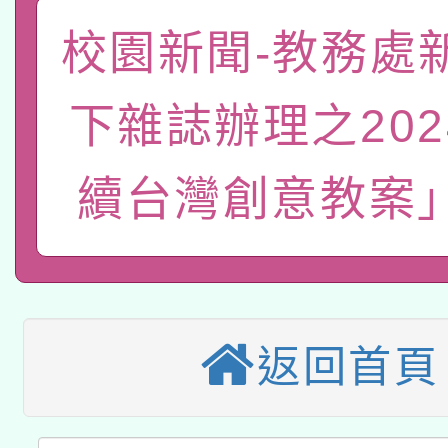
礎課程
「數位內容與教學軟體線
校園新聞-教務處
有關大陸委員會函釋公
pilot」
下雜誌辦理之202
轉知經濟部水利署委託
薪期間赴陸應申請許可
續台灣創意教案
115年8月22日(星期六)
業技術研究院辦理「11
2026年桃園地景藝術
桃園市孔廟祈福系列活
用水績優單位及節水達
本校115學年度第2次
開 智慧啟航」
動」
適應運動共學行動站研
招甄選結果公告(無人
返回首頁
本館辦理115年度閱讀
招)
科技賦能─人工智慧(AI