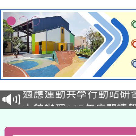
本校115學年度第2次
適應運動共學行動站研
招甄選結果公告(無人
本館辦理115年度閱讀
招)
科技賦能─人工智慧(AI
暨閱讀推動專業研習
A3數位素養講師名單