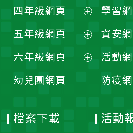
展
單
四年級網頁
學習網
選
開
展
單
五年級網頁
資安網
選
開
展
單
六年級網頁
活動網
選
開
展
單
幼兒園網頁
防疫網
選
開
單
選
檔案下載
活動
單