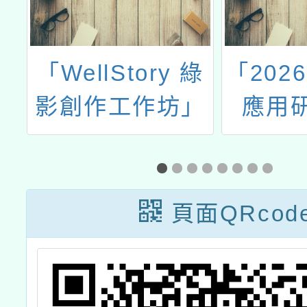
部
「WellStory 綠
「202
學
影創作工作坊」
應用
流
頁面QRcod