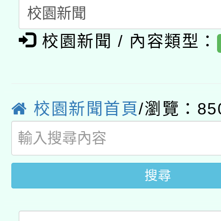
暨閱讀推動專業研習
A3數位素養講師名單
礎課程
校園新聞 / 內容類型：
「數位內容與教學軟體線
有關大陸委員會函釋公
pilot」
轉知經濟部水利署委託
薪期間赴陸應申請許可
校園新聞首頁
/瀏覽：85
115年8月22日(星期六)
業技術研究院辦理「11
2026年桃園地景藝術
桃園市孔廟祈福系列活
用水績優單位及節水達
開 智慧啟航」
搜尋
動」