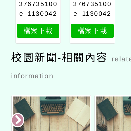
376735100
376735100
e_1130042
e_1130042
096_attach
096_attach
檔案下載
檔案下載
2
1
校園新聞-相關內容
relat
information