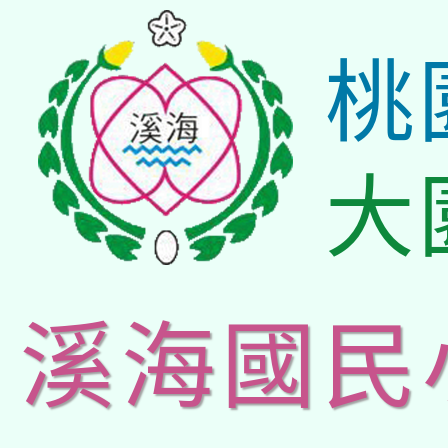
桃
大
溪海國民