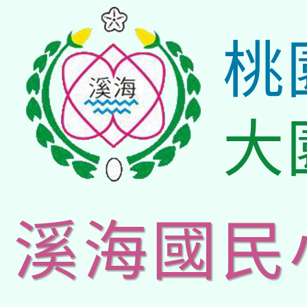
桃
大
溪海國民