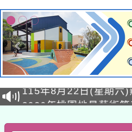
轉知經濟部水利署委託
115年8月22日(星期六)
業技術研究院辦理「11
2026年桃園地景藝術
桃園市孔廟祈福系列活
用水績優單位及節水達
「2026桃園藝術巡演
開 智慧啟航」
動」
轉知教育部國民及學前
關事宜