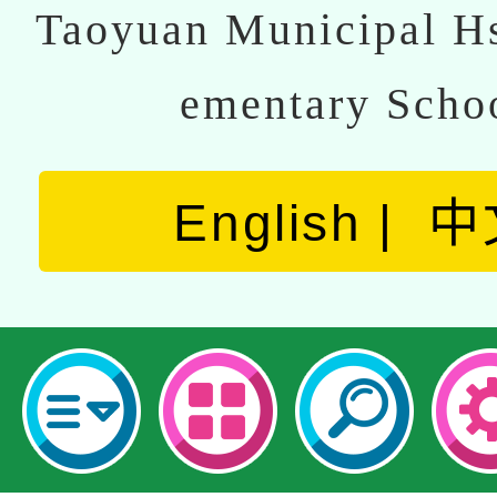
Taoyuan Municipal Hs
ementary Scho
English
中