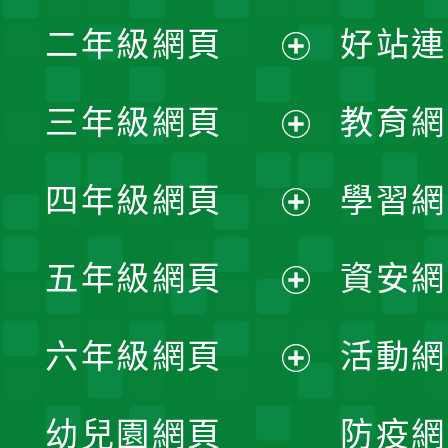
展
二年級網頁
好站連
開
展
三年級網頁
教育網
選
開
展
單
四年級網頁
學習網
選
開
展
單
五年級網頁
資安網
選
開
展
單
六年級網頁
活動網
選
開
展
單
幼兒園網頁
防疫網
選