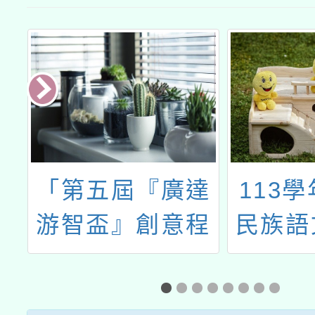
屆
「第五屆『廣達
113
器
游智盃』創意程
民族語
式競賽」