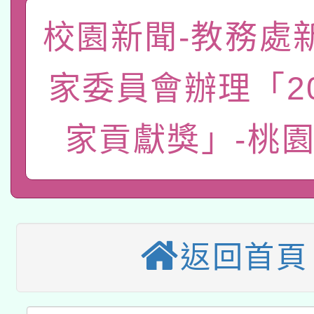
函轉國家教育研究院中心
校園新聞-教務處
國立臺灣師範大學辦理「1
轉知教育部國民及學前
原住民族教育政策研討
年度健康促進學校輔導
家委員會辦理「20
函轉國立臺灣師範大學
新北市政府教育局辦理「
族教育國際趨勢與發展
業成長研習」實施計畫
家貢獻獎」-桃
轉知有關國立成功大學
族語言臺北學習中心11
師專業成長研習實施計
教育部國民及學前教育署「
文教學共融平台-教案
「族語學習班」招生簡章
方素養工作坊新北場」
轉知經濟部水利署委託
年度COVID-19疫苗
件」活動簡章
115年8月22日(星期六)
業技術研究院辦理「11
接種對象擴大為「滿6
返回首頁
2026年桃園地景藝術
桃園市孔廟祈福系列活
用水績優單位及節水達
接種之民眾」措施，延長
「2026桃園藝術巡演