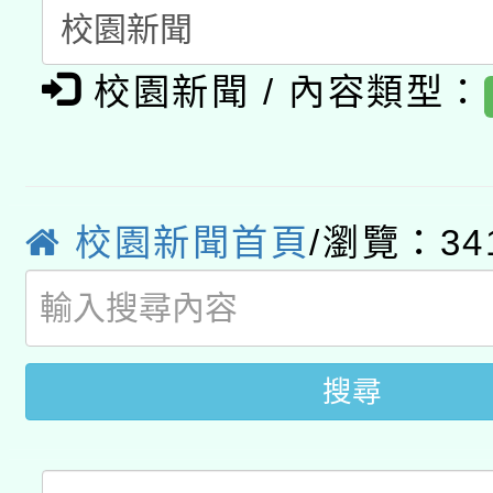
開 智慧啟航」
動」
月28日止
轉知教育部國民及學前
關事宜
校園新聞 / 內容類型：
函轉國家教育研究院中心
國立臺灣師範大學辦理「1
轉知教育部國民及學前
原住民族教育政策研討
年度健康促進學校輔導
函轉國立臺灣師範大學
新北市政府教育局辦理「
族教育國際趨勢與發展
業成長研習」實施計畫
校園新聞首頁
/瀏覽：34
轉知有關國立成功大學
族語言臺北學習中心11
師專業成長研習實施計
教育部國民及學前教育署「
文教學共融平台-教案
「族語學習班」招生簡章
方素養工作坊新北場」
年度COVID-19疫苗
件」活動簡章
搜尋
接種對象擴大為「滿6