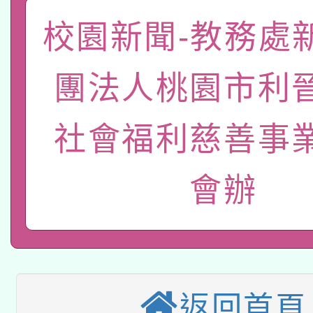
A3數位素養講師名單
礎課程
校園新聞-教務處
「數位內容與教學軟體線
有關大陸委員會函釋公
pilot」
團法人桃園市利
轉知經濟部水利署委託
薪期間赴陸應申請許可
社會福利慈善事
115年8月22日(星期六)
業技術研究院辦理「11
2026年桃園地景藝術
桃園市孔廟祈福系列活
用水績優單位及節水達
會辦
本校115學年度第2次
開 智慧啟航」
動」
適應運動共學行動站研
招甄選結果公告(無人
本館辦理115年度閱讀
招)
返回首頁