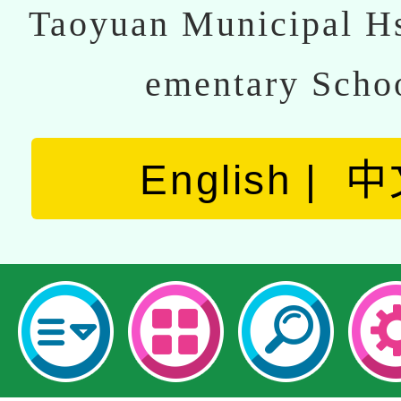
Taoyuan Municipal Hs
ementary Scho
English
中