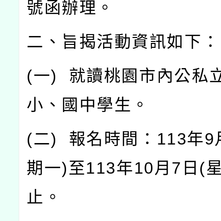
號函辦理。
二、旨揭活動資訊如下：
(
一
)
就讀桃園市內公私
小、國中學生。
(
二
)
報名時間：
113
年
9
期一
)
至
113
年
10
月
7
日
(
止。