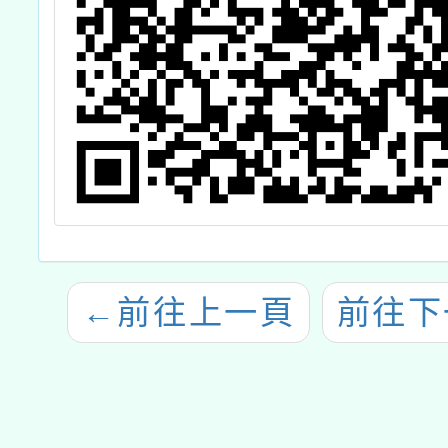
←
前往上一頁
前往下