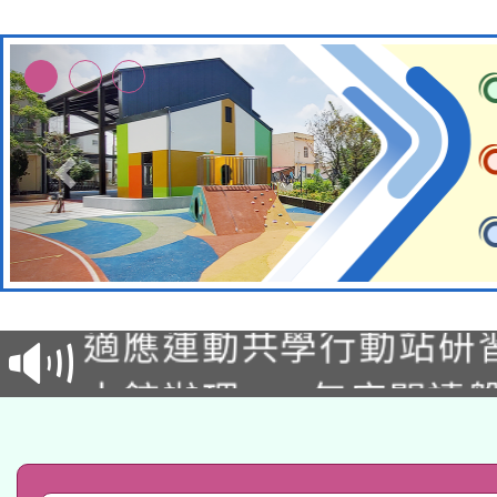
本校115學年度第2次
適應運動共學行動站研
招甄選結果公告(無人
本館辦理115年度閱讀
招)
科技賦能─人工智慧(AI
暨閱讀推動專業研習