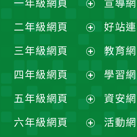
一年級網頁
宣導網
展
二年級網頁
好站連
開
展
三年級網頁
教育網
選
開
展
單
四年級網頁
學習網
選
開
展
單
五年級網頁
資安網
選
開
展
單
六年級網頁
活動網
選
開
展