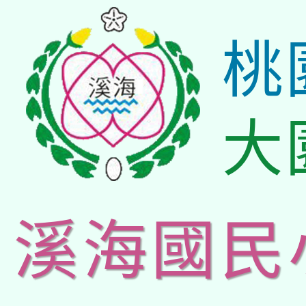
桃
大
溪海國民