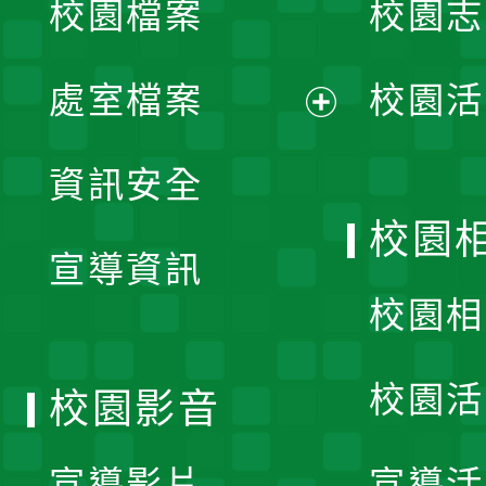
校園檔案
校園志
選
單
處室檔案
校園活
展
資訊安全
開
校園
宣導資訊
選
校園相
單
校園活
校園影音
宣導影片
宣導活