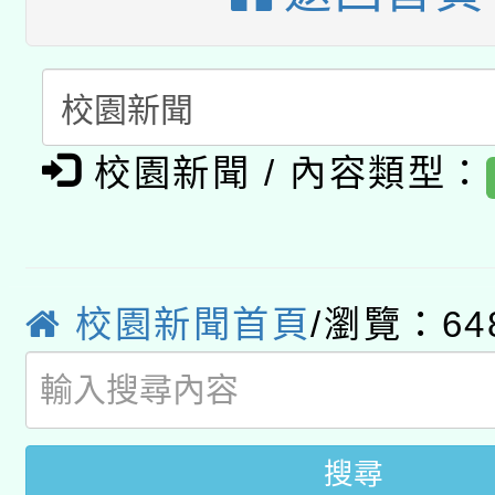
科技賦能─人工智慧(AI
暨閱讀推動專業研習
A3數位素養講師名單
礎課程
「數位內容與教學軟體線
有關大陸委員會函釋公
校園新聞 / 內容類型：
pilot」
轉知經濟部水利署委託
薪期間赴陸應申請許可
115年8月22日(星期六)
業技術研究院辦理「11
校園新聞首頁
/瀏覽：64
2026年桃園地景藝術
桃園市孔廟祈福系列活
用水績優單位及節水達
開 智慧啟航」
動」
搜尋