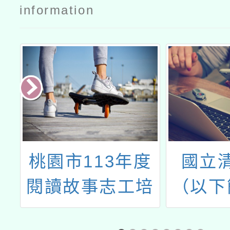
information
維
桃園市113年度
國立
閱讀故事志工培
（以下
lChallengeonInformatics
訓
大學）