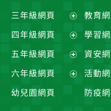
開
展
三年級網頁
教育網
選
開
展
單
四年級網頁
學習網
選
開
展
單
五年級網頁
資安網
選
開
展
單
六年級網頁
活動網
選
開
展
單
幼兒園網頁
防疫網
選
開
單