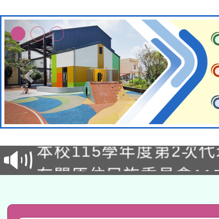
本校115學年度第1次
本校115學年度第2次
第3次招考甄選結果公告
有關原住民族委員會11
次招考甄選結果公告(尚
兒童少年暑期犯罪預防
公告之原住民族歲時祭
有關本府115年70歲