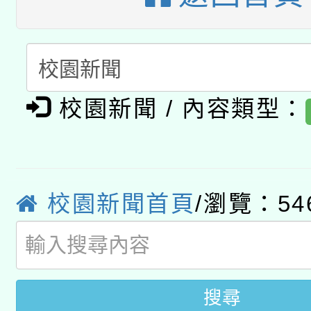
公告之原住民族歲時祭
有關本府115年70歲
答一案
一案。
本校115學年度第2次
人員健康講座「吃得安
適應運動共學行動站研
招甄選結果公告(無人
校園新聞 / 內容類型：
心」，鼓勵退休同仁踴
本館辦理115年度閱讀
招)
案。
科技賦能─人工智慧(AI
暨閱讀推動專業研習
校園新聞首頁
/瀏覽：54
A3數位素養講師名單
礎課程
搜尋