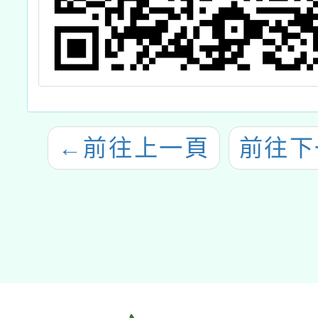
←
前往上一頁
前往下