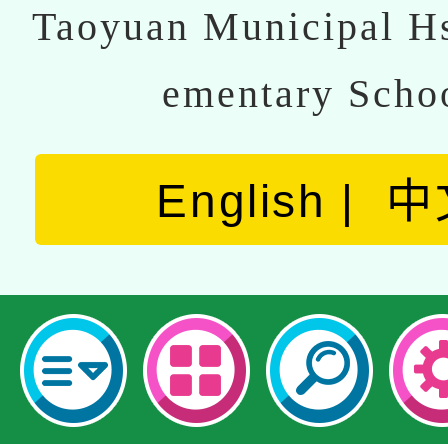
Taoyuan Municipal Hs
ementary Scho
English
中