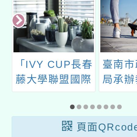
戲
「IVY CUP長春
臺南市
線
藤大學聯盟國際
局承辦
口語大賽說明與
材網
教師增能計畫－
起」平
2024年教師國際
頁面QRcod