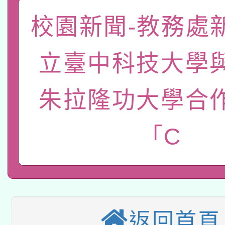
答一案
一案。
本校115學年度第2次
校園新聞-教務處
人員健康講座「吃得安
適應運動共學行動站研
招甄選結果公告(無人
心」，鼓勵退休同仁踴
立臺中科技大學
本館辦理115年度閱讀
招)
案。
朱拉隆功大學合
科技賦能─人工智慧(AI
暨閱讀推動專業研習
A3數位素養講師名單
礎課程
「C
本校115學年度第1次
本校115學年度第2次
第3次招考甄選結果公告
有關原住民族委員會11
次招考甄選結果公告(尚
返回首頁
兒童少年暑期犯罪預防