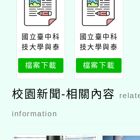
國立臺中科
國立臺中科
技大學與泰
技大學與泰
國朱拉隆功
國朱拉隆功
檔案下載
檔案下載
大學合作辦
大學合作辦
理「cutfl泰
理「cutfl泰
語能力檢定
語能力檢定
校園新聞-相關內容
relat
測驗」
測驗」公文
information