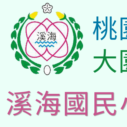
桃
大
溪海國民