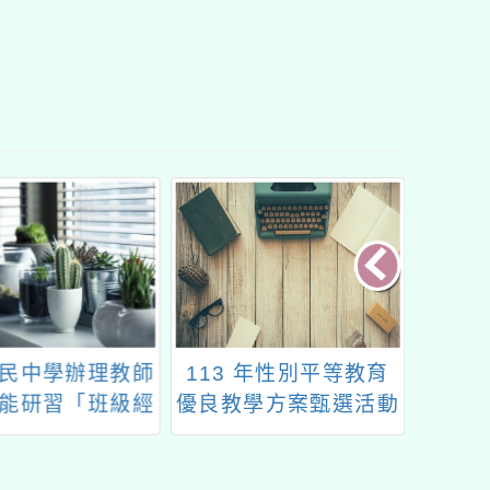
民中學辦理教師
113 年性別平等教育
客家委
能研習「班級經
優良教學方案甄選活動
客語教
壓力管理延 伸活
實施計畫
計畫」
動工作坊」
學語言