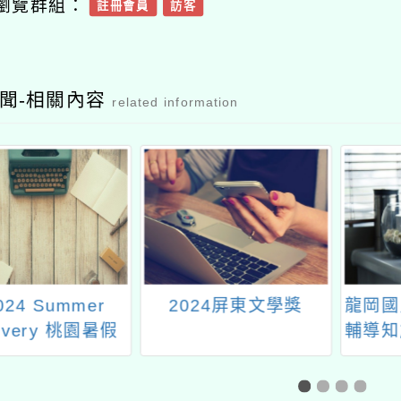
瀏覽群組：
註冊會員
訪客
聞-相關內容
related information
024 Summer
2024屏東文學獎
龍岡國
covery 桃園暑假
輔導知
趣」 國中小暑期
營與
隊系列活動一案