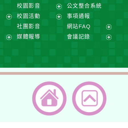
開
展
校園影音
公文整合系統
選
開
展
校園活動
事項通報
單
選
開
展
展
社團影音
網站FAQ
單
選
開
開
展
媒體報導
會議記錄
單
選
選
開
展
展
單
單
選
開
開
單
選
選
單
單
返回首頁
返回頂端