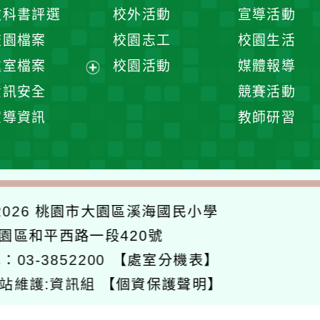
開
展
教科書評選
校外活動
宣導活動
選
開
校園檔案
校園志工
校園生活
單
選
處室檔案
校園活動
媒體報導
單
展
資訊安全
競賽活動
開
宣導資訊
教師研習
選
單
026
桃園市大園區溪海國民小學
大園區和平西路一段420號
：03-3852200
【處室分機表】
站維護:資訊組
【個資保護聲明】