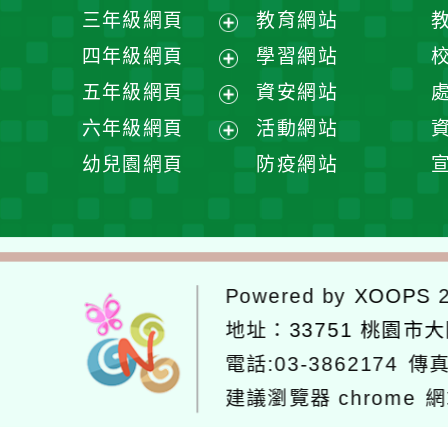
開
展
三年級網頁
教育網站
選
開
展
四年級網頁
學習網站
單
選
開
展
五年級網頁
資安網站
單
選
開
展
六年級網頁
活動網站
單
選
開
展
幼兒園網頁
防疫網站
單
選
開
單
選
單
Powered by
XOOPS
2
地址：
33751 桃園市
電話:03-3862174
傳真
建議瀏覽器 chrome
網
網站設計：