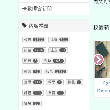
內文可
教師會新聞
內容標籤
校園新
公告
1572
比賽
511
研習
1706
注意
33
節日
2
活動
1054
學習
75
報名
1473
宣導
114
教學
7
特色
1
通技巧之線上刻
「HyRead行動學習電
「2
習情境式課程
子書-校園飽讀方案」
Dis
課程
205
重要
20
數位內容授權
樂桃
資訊
38
科普營