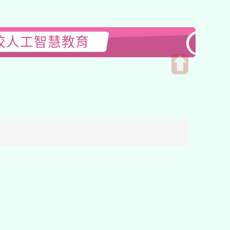
校人工智慧教育
開
啟
上
方
區
塊