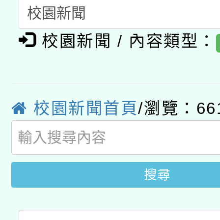
A3數位素養講師名單
礎課程
校園新聞 / 內容類型：
「數位內容與教學軟體線
有關大陸委員會函釋公
pilot」
轉知經濟部水利署委託
薪期間赴陸應申請許可
校園新聞首頁
/瀏覽：66
115年8月22日(星期六)
業技術研究院辦理「11
2026年桃園地景藝術
桃園市孔廟祈福系列活
用水績優單位及節水達
開 智慧啟航」
搜尋
動」