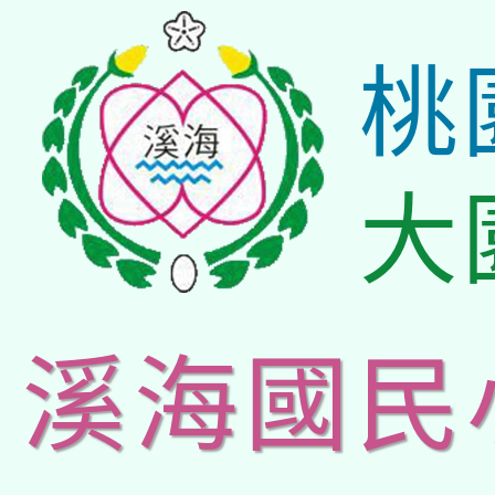
桃
大
溪海國民