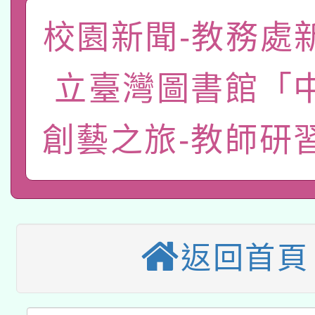
「數位內容與教學軟體線
校園新聞-教務處
有關大陸委員會函釋公
pilot」
立臺灣圖書館「
轉知經濟部水利署委託
薪期間赴陸應申請許可
115年8月22日(星期六)
創藝之旅-教師研
業技術研究院辦理「11
2026年桃園地景藝術
桃園市孔廟祈福系列活
用水績優單位及節水達
本校115學年度第2次
開 智慧啟航」
動」
適應運動共學行動站研
招甄選結果公告(無人
返回首頁
本館辦理115年度閱讀
招)
科技賦能─人工智慧(AI
暨閱讀推動專業研習