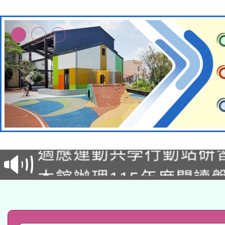
本校115學年度第2次
適應運動共學行動站研
招甄選結果公告(無人
本館辦理115年度閱讀
招)
科技賦能─人工智慧(AI
暨閱讀推動專業研習
A3數位素養講師名單
礎課程