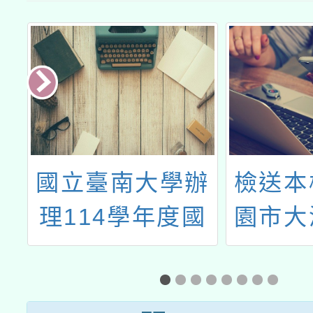
造
國立臺南大學辦
檢送本
心
理114學年度國
園市大
月
民教育中央輔導
育及科
訊
團語文領域本土
月份教