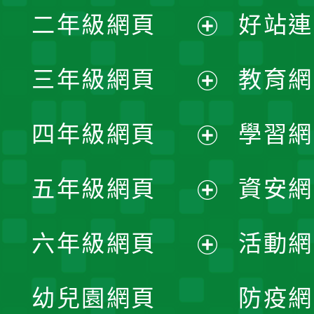
展
二年級網頁
好站連
開
展
三年級網頁
教育網
選
開
展
單
四年級網頁
學習網
選
開
展
單
五年級網頁
資安網
選
開
展
單
六年級網頁
活動網
選
開
展
單
幼兒園網頁
防疫網
選