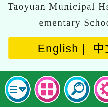
Taoyuan Municipal Hs
ementary Scho
English
中