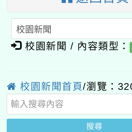
轉知教育部國民及學前
關事宜
函轉國家教育研究院中心
國立臺灣師範大學辦理「1
轉知教育部國民及學前
原住民族教育政策研討
年度健康促進學校輔導
校園新聞 / 內容類型：
函轉國立臺灣師範大學
新北市政府教育局辦理「
族教育國際趨勢與發展
業成長研習」實施計畫
轉知有關國立成功大學
族語言臺北學習中心11
師專業成長研習實施計
教育部國民及學前教育署「
文教學共融平台-教案
「族語學習班」招生簡章
方素養工作坊新北場」
校園新聞首頁
/瀏覽：32
年度COVID-19疫苗
件」活動簡章
接種對象擴大為「滿6
搜尋
接種之民眾」措施，延長