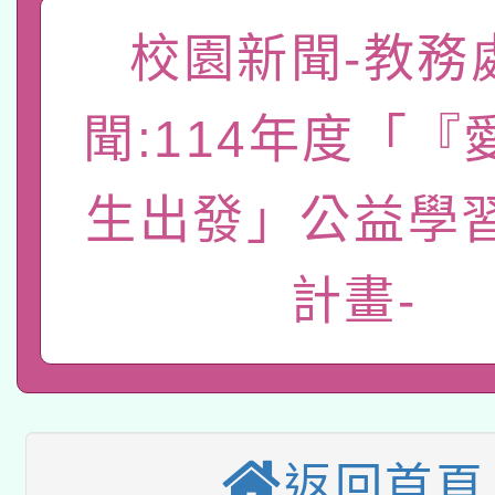
函轉國家教育研究院中心
國立臺灣師範大學辦理「1
校園新聞-教務
轉知教育部國民及學前
原住民族教育政策研討
年度健康促進學校輔導
聞:114年度「『
函轉國立臺灣師範大學
新北市政府教育局辦理「
族教育國際趨勢與發展
業成長研習」實施計畫
轉知有關國立成功大學
族語言臺北學習中心11
師專業成長研習實施計
生出發」公益學
教育部國民及學前教育署「
文教學共融平台-教案
「族語學習班」招生簡章
方素養工作坊新北場」
計畫-
轉知經濟部水利署委託
年度COVID-19疫苗
件」活動簡章
115年8月22日(星期六)
業技術研究院辦理「11
接種對象擴大為「滿6
2026年桃園地景藝術
桃園市孔廟祈福系列活
用水績優單位及節水達
接種之民眾」措施，延長
「2026桃園藝術巡演
開 智慧啟航」
返回首頁
動」
月28日止