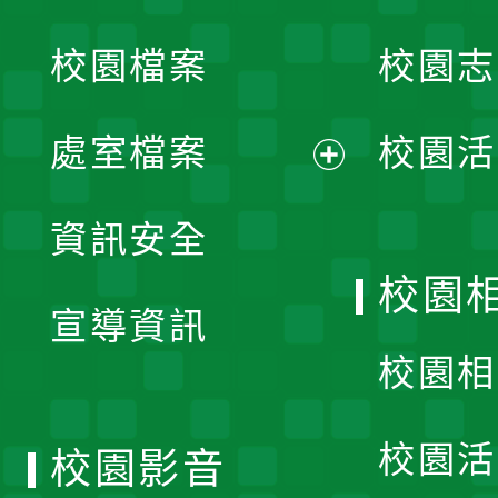
開
校園檔案
校園志
選
單
處室檔案
校園活
展
資訊安全
開
校園
宣導資訊
選
校園相
單
校園活
校園影音