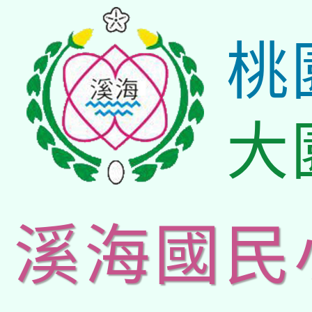
桃
大
溪海國民