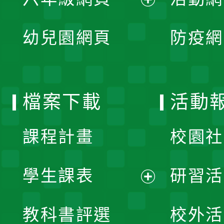
選
開
展
單
幼兒園網頁
防疫網
選
開
單
選
檔案下載
活動
單
課程計畫
校園社
學生課表
研習活
展
教科書評選
校外活