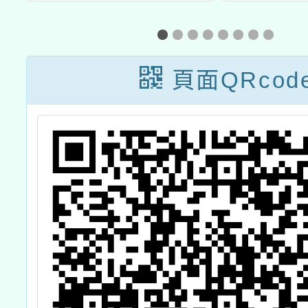
青
務」4至6月教師
計畫─
競
線上研習課程、
方多元
實體工作坊
南二
頁面QRcod