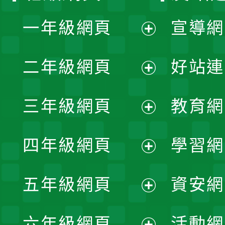
一年級網頁
宣導網
展
二年級網頁
好站連
開
展
三年級網頁
教育網
選
開
展
單
四年級網頁
學習網
選
開
展
單
五年級網頁
資安網
選
開
展
單
六年級網頁
活動網