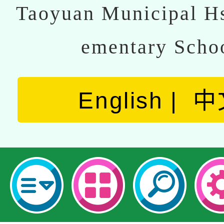
Taoyuan Municipal Hs
ementary Scho
English
中