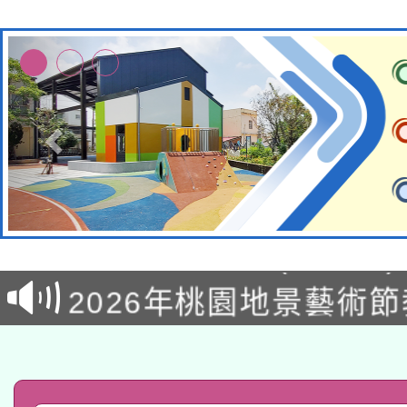
轉知經濟部水利署委託
115年8月22日(星期六)
業技術研究院辦理「11
2026年桃園地景藝術
桃園市孔廟祈福系列活
用水績優單位及節水達
「2026桃園藝術巡演
開 智慧啟航」
動」
轉知教育部國民及學前
關事宜