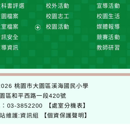
開
展
教科書評選
校外活動
宣導活動
選
開
校園檔案
校園志工
校園生活
單
選
處室檔案
校園活動
媒體報導
單
展
資訊安全
競賽活動
開
宣導資訊
教師研習
選
單
026
桃園市大園區溪海國民小學
大園區和平西路一段420號
：03-3852200
【處室分機表】
站維護:資訊組
【個資保護聲明】