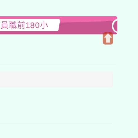
員職前180小
開
啟
上
方
區
塊