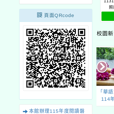
113
照
頁面QRcode
校園新
年度推動科學教育
「華語文能力測驗」
學校轉
112學年度精進
114年考試日程表
辦理1
教學研習
培力進
本館辦理115年度閱讀磐