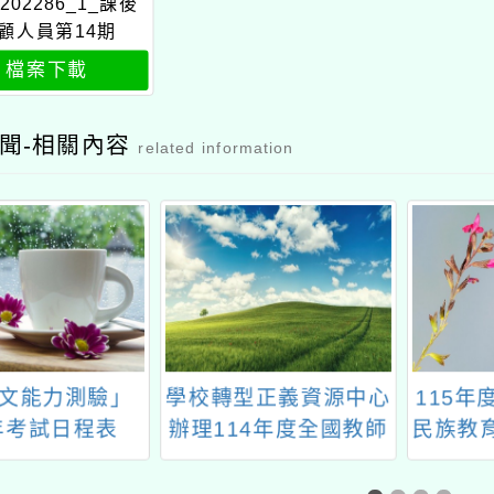
1202286_1_課後
顧人員第14期
檔案下載
聞-相關內容
related information
型正義資源中心
115年度十二課綱原住
114
14年度全國教師
民族教育議題融入校訂
本課程
階課程研習計畫
課程推廣計畫
推廣
育課程