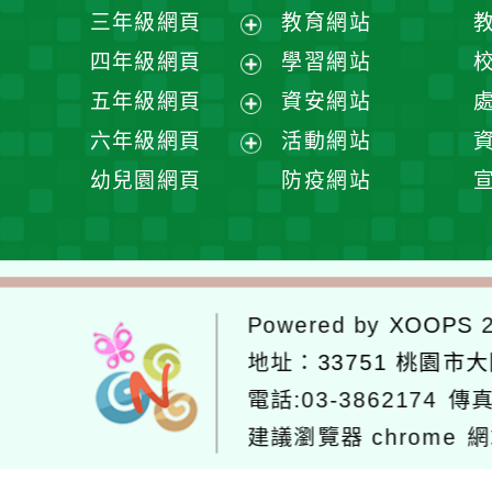
開
展
三年級網頁
教育網站
選
開
展
四年級網頁
學習網站
單
選
開
展
五年級網頁
資安網站
單
選
開
展
六年級網頁
活動網站
單
選
開
展
幼兒園網頁
防疫網站
單
選
開
單
選
單
Powered by
XOOPS
2
地址：
33751 桃園市
電話:03-3862174
傳真
建議瀏覽器 chrome
網
網站設計：