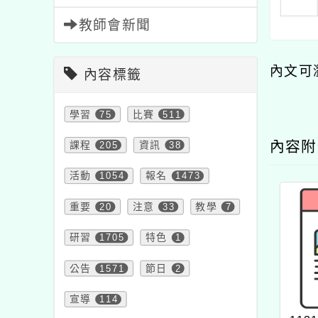
教師會新聞
內文可
內容標籤
學習
75
比賽
511
內容
課程
205
資訊
38
活動
1054
報名
1473
重要
20
注意
33
教學
7
研習
1705
特色
1
公告
1571
節日
2
宣導
114