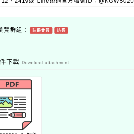
12、2419或 Line諮詢官方帳號ID：@KGW502
瀏覽群組：
註冊會員
訪客
附件下載
Download attachment