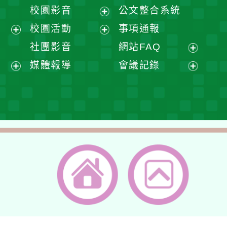
開
展
校園影音
公文整合系統
選
開
展
校園活動
事項通報
單
選
開
展
展
社團影音
網站FAQ
單
選
開
開
展
媒體報導
會議記錄
單
選
選
開
展
展
單
單
選
開
開
單
選
選
單
單
返回首頁
返回頂端