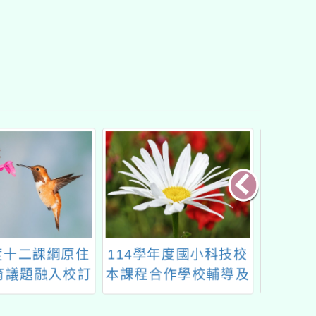
學年度國小科技校
「2025第12屆KIDE高
「11
合作學校輔導及
雄國際發明暨設計展」
客教室
計畫-國小科技教
實施經驗交流工