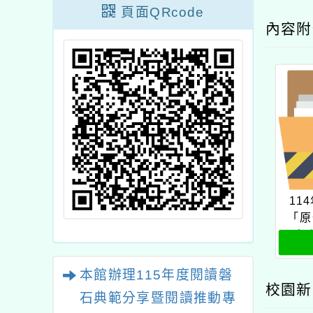
頁面QRcode
內容
11
「原
育
班
本館辦理115年度閱讀磐
校園新
石典範分享暨閱讀推動專