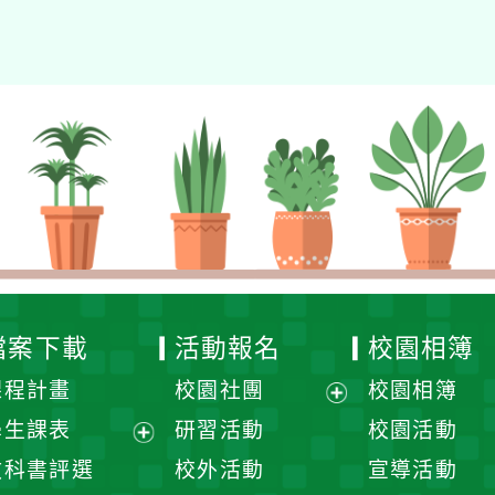
檔案下載
活動報名
校園相簿
課程計畫
校園社團
校園相簿
展
學生課表
研習活動
校園活動
開
展
教科書評選
校外活動
宣導活動
選
開