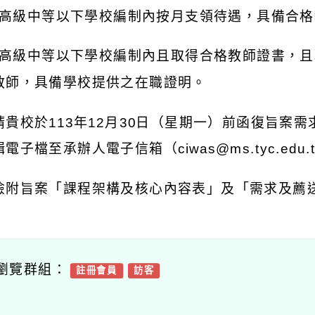
高級中等以下學校編制內按月支領待遇，具備合格
高級中等以下學校編制內且取得合格教師證書，且
教師，具備學校提供之在職證明。
請貴校於
113
年
12
月
30
日（星期一）前函復旨案需
輯電子檔至承辦人電子信箱（
ciwas@ms.tyc.edu.
檢附旨案「課程架構及核心內容表」及「需求及薦
瀏覽群組：
註冊會員
訪客