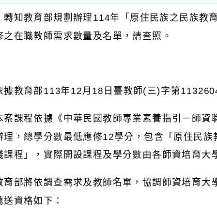
：轉知教育部規劃辦理
114
年「原住民族之民族教
修之在職教師需求數量及名單，請查照。
：
依據教育部
113
年
12
月
18
日臺教師
(
三
)
字第
113260
本案課程依據《中華民國教師專業素養指引－師資
辦理，總學分數最低應修
12
學分，包含「原住民族
踐課程」，實際開設課程及學分數由各師資培育大
教育部將依調查需求及教師名單，協調師資培育大
薦送資格如下：