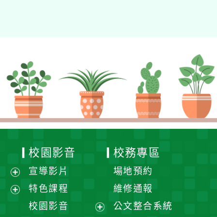
校園影音
校務專區
宣導影片
場地預約
展
特色課程
維修通報
開
展
校園影音
公文整合系統
選
開