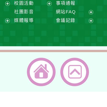
展
校園活動
事項通報
單
選
開
展
展
社團影音
網站FAQ
單
選
開
開
展
媒體報導
會議記錄
單
選
選
開
展
展
單
單
選
開
開
單
選
選
單
單
返回首頁
返回頂端