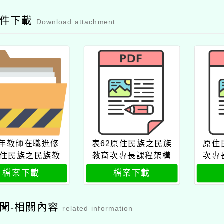
附件下載
Download attachment
4年教師在職進修
表62原住民族之民族
原住
住民族之民族教
教育次專長課程架構
次專
次專長進修學分
及核心內容表
檔案下載
檔案下載
」需求及薦送表
聞-相關內容
related information