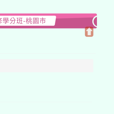
修學分班-桃園市
開
啟
上
方
區
塊