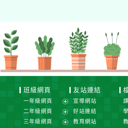
的N次方素養工作坊新北
場」計畫
班級網頁
友站連結
一年級網頁
宣導網站
展
二年級網頁
好站連結
開
展
三年級網頁
教育網站
選
開