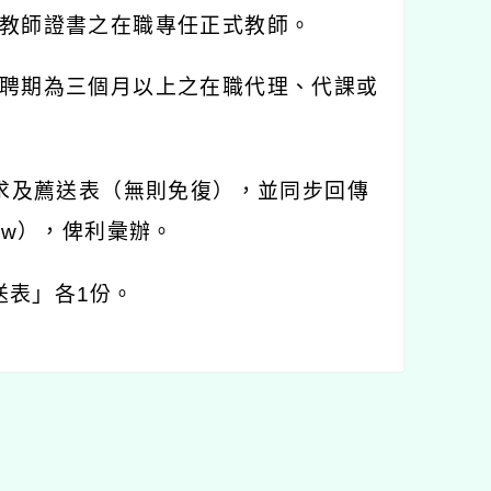
教師證書之在職專任正式教師。
聘期為三個月以上之在職代理、代課或
求及薦送表（無則免復），並同步回傳
tw
），俾利彙辦。
送表」各
1
份。