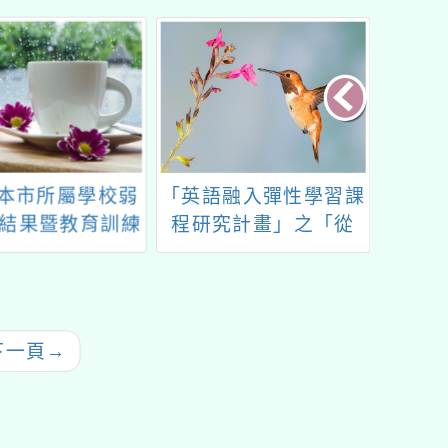
融入彈性學習課
E數位素養講師培訓工
114
究計畫」之「從
作坊—探索數位素養新
言
到課堂：創新英語
篇章
製作工作坊」
下一頁
→