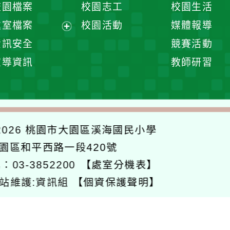
校園檔案
校園志工
校園生活
單
選
處室檔案
校園活動
媒體報導
單
展
資訊安全
競賽活動
開
宣導資訊
教師研習
選
單
026
桃園市大園區溪海國民小學
大園區和平西路一段420號
：03-3852200
【處室分機表】
站維護:資訊組
【個資保護聲明】