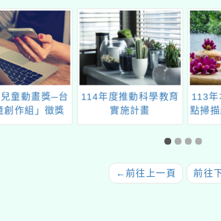
年度推動科學教育
113年本市所屬學校弱
「英語
實施計畫
點掃描結果暨教育訓練
程研
VR
教具
←
前往上一頁
前往