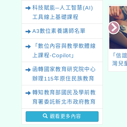
業研習
科技賦能─人工智慧(AI)
工具線上基礎課程
A3數位素養講師名單
「數位內容與教學軟體線
上課程-Copilot」
113學年度金融
「信誼兒童動畫獎─台
114
育教學行動方案
灣兒童創作組」徵獎
函轉國家教育研究院中心
徵選活動
辦理115年原住民族教育
政策研討會「原住民族教
轉知教育部國民及學前教
育國際趨勢與發展」
育署委託新北市政府教育
局辦理「115年度教師專
觀看更多內容
業成長研習實施計畫－夢