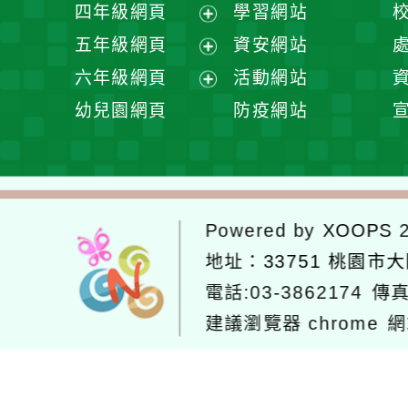
展
四年級網頁
學習網站
單
選
開
展
五年級網頁
資安網站
單
選
開
展
六年級網頁
活動網站
單
選
開
展
幼兒園網頁
防疫網站
單
選
開
單
選
單
Powered by
XOOPS
2
地址：
33751 桃園市
電話:03-3862174
傳真
建議瀏覽器 chrome
網
網站設計：
Neil網站設計
工坊