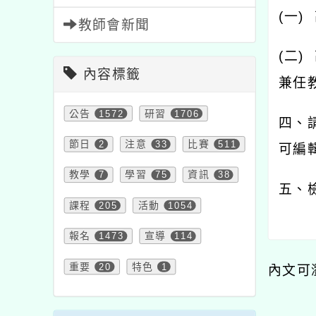
(
一
)
教師會新聞
(
二
)
內容標籤
兼任
公告
1572
研習
1706
四、
節日
2
注意
33
比賽
511
可編
教學
7
學習
75
資訊
38
五、
課程
205
活動
1054
報名
1473
宣導
114
重要
20
特色
1
內文可