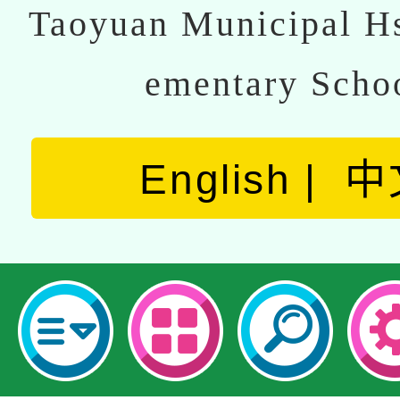
Taoyuan Municipal Hs
ementary Scho
English
中