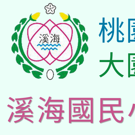
桃
大
溪海國民