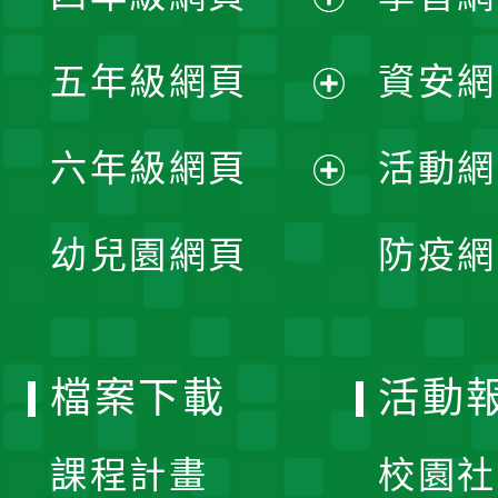
開
展
單
五年級網頁
資安網
選
開
展
單
六年級網頁
活動網
選
開
展
單
幼兒園網頁
防疫網
選
開
單
選
檔案下載
活動
單
課程計畫
校園社