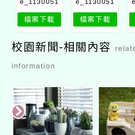
e_1130051
e_1130051
189_attach
189_attach
檔案下載
檔案下載
1
2
校園新聞-相關內容
relat
information