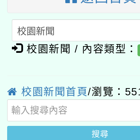
A3數位素養講師名單
礎課程
「數位內容與教學軟體線
有關大陸委員會函釋公
pilot」
校園新聞 / 內容類型：
轉知經濟部水利署委託
薪期間赴陸應申請許可
115年8月22日(星期六)
業技術研究院辦理「11
校園新聞首頁
/瀏覽：55
2026年桃園地景藝術
桃園市孔廟祈福系列活
用水績優單位及節水達
開 智慧啟航」
動」
搜尋