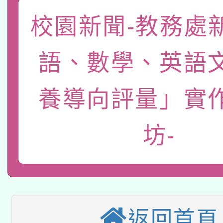
「數位內容與教學軟體線
校園新聞-教務處
有關大陸委員會函釋公
pilot」
語、數學、英語
轉知經濟部水利署委託
薪期間赴陸應申請許可
養導向評量」實
115年8月22日(星期六)
業技術研究院辦理「11
2026年桃園地景藝術
桃園市孔廟祈福系列活
用水績優單位及節水達
坊-
本校115學年度第2次
開 智慧啟航」
動」
適應運動共學行動站研
招甄選結果公告(無人
本館辦理115年度閱讀
招)
返回首頁
科技賦能─人工智慧(AI
暨閱讀推動專業研習