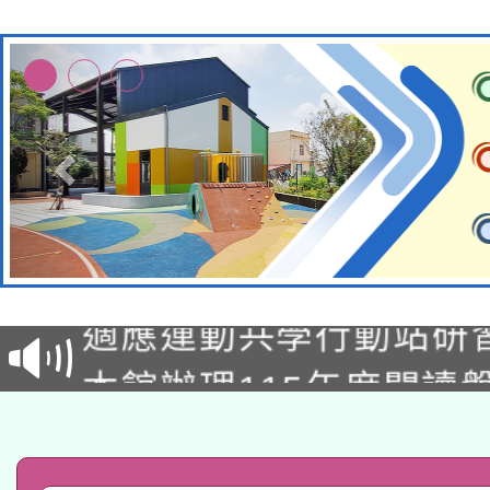
本校115學年度第2次
適應運動共學行動站研
招甄選結果公告(無人
本館辦理115年度閱讀
招)
科技賦能─人工智慧(AI
暨閱讀推動專業研習
A3數位素養講師名單
礎課程