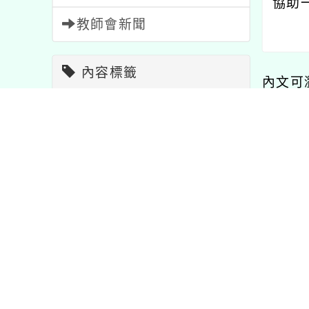
協助
教師會新聞
內容標籤
內文可
課程
205
宣導
114
研習
1704
教學
7
內容
注意
33
節日
2
活動
1054
報名
1473
重要
20
資訊
38
特色
1
比賽
511
學習
75
公告
1567