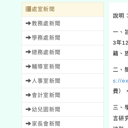
處室新聞
說明
教務處新聞
一、
學務處新聞
3
年
1
總務處新聞
籍、
輔導室新聞
二、
s://e
人事室新聞
費）
會計室新聞
三、
幼兒園新聞
言研
家長會新聞