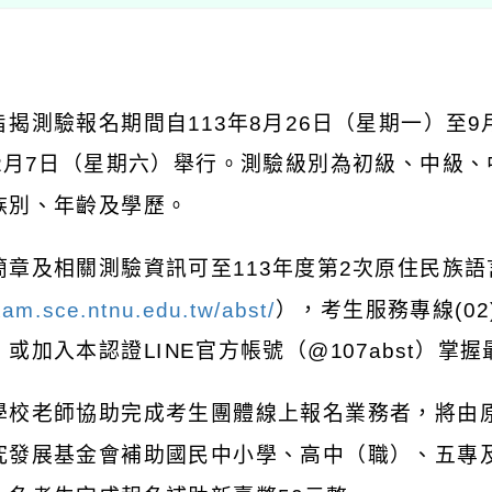
：
旨揭測驗報名期間自
113
年
8
月
26
日（星期一）至
9
2
月
7
日（星期六）舉行。測驗級別為初級、中級、
族別、年齡及學歷。
簡章及相關測驗資訊可至
113
年度第
2
次原住民族語
xam.sce.ntnu.edu.tw/abst/
），考生服務專線
(02
，或加入本認證
LINE
官方帳號（
@107abst
）掌握
學校老師協助完成考生團體線上報名業務者，將由
究發展基金會補助國民中小學、高中（職）、五專