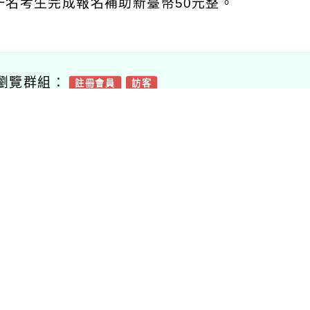
一名考生完成報名補助新臺幣
50
元整。
瀏覽群組：
註冊會員
訪客
附件下載
Download attachment