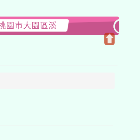
-桃園市大園區溪
開
啟
上
方
區
塊