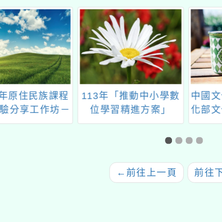
年「推動中小學數
中國文化大學承辦「文
113
習精進方案」
化部文化資產局＿文化
教育師
tReading教師增
資產教師增能線上研習
文化及
坊及「AI人工智
推廣課程」第二輪課程
程
教學策略研發跨
計畫」教師共備
←
前往上一頁
前往
社群工作坊