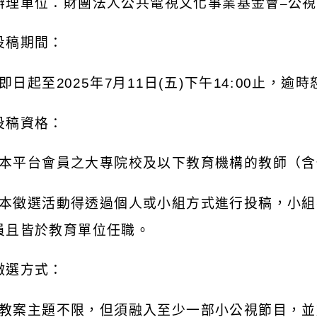
辦理單位：財團法人公共電視文化事業基金會–公
投稿期間：
即日起至
2025
年
7
月
11
日
(
五
)
下午
14:00
止，逾時
投稿資格：
本平台會員之大專院校及以下教育機構的教師（含
本徵選活動得透過個人或小組方式進行投稿，小組
員且皆於教育單位任職。
徵選方式：
教案主題不限，但須融入至少一部小公視節目，並