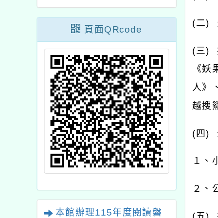
(
二
)
頁面QRcode
(
三
)
《妖
人》
越搜
(
四
)
１、
２、
本館辦理115年度閱讀磐
(
五
)