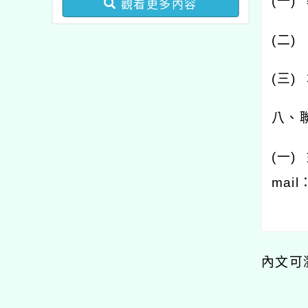
(
一
)
觀看更多內容
業成長研習實施計畫－夢
的N次方素養工作坊新北
(
二
)
場」計畫
(
三
)
八、
(
一
)
mail
內文可