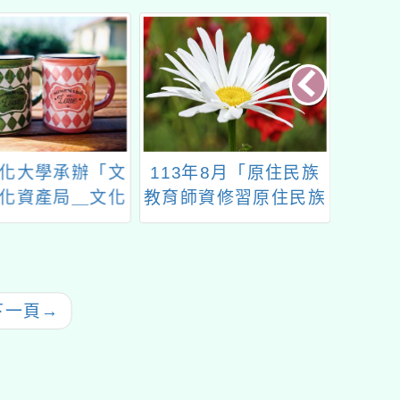
年8月「原住民族
「馬祖風味餐的驚奇之
轉知本
資修習原住民族
旅—桃園市112年度馬
習推
多元文化教育課
祖文化體驗研習實施計
「學習
」實體研習
畫」
起來
下一頁
→