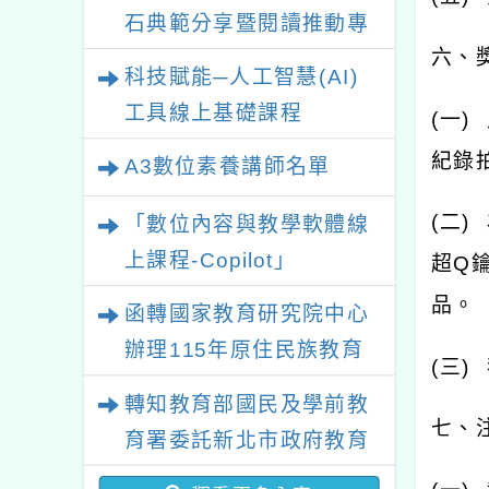
石典範分享暨閱讀推動專
六、
業研習
科技賦能─人工智慧(AI)
工具線上基礎課程
(
一
)
紀錄
A3數位素養講師名單
(
二
)
「數位內容與教學軟體線
上課程-Copilot」
超
Q
品。
函轉國家教育研究院中心
辦理115年原住民族教育
(
三
)
政策研討會「原住民族教
轉知教育部國民及學前教
育國際趨勢與發展」
七、
育署委託新北市政府教育
局辦理「115年度教師專