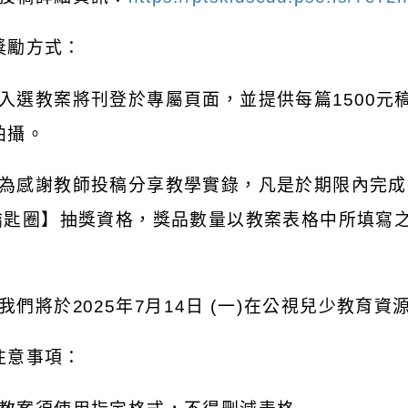
獎勵方式：
入選教案將刊登於專屬頁面，並提供每篇
1500
元
拍攝。
為感謝教師投稿分享教學實錄，凡是於期限內完成
鑰匙圈】抽獎資格，獎品數量以教案表格中所填寫
我們將於
2025
年
7
月
14
日
(
一
)
在公視兒少教育資
注意事項：