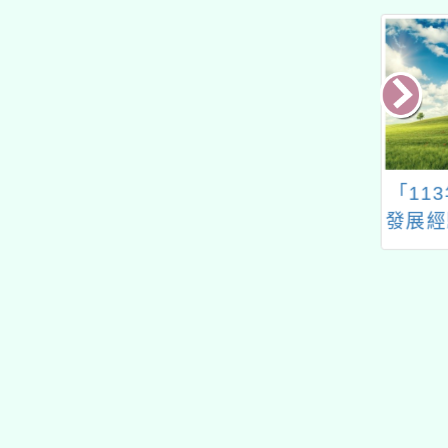
屆桃園市長盃珠心
「113年原住民族課程
113
數學公開邀請賽
發展經驗分享工作坊－
位學
全民原教怎麼做？跨領
Smar
域主題式統整教案分
能工作
享」
慧融入
校實施