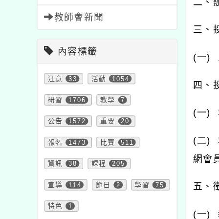
二、
教師會新聞
三、
內容標籤
(
一
)
注意
33
活動
1054
四、
研習
1706
教學
7
(
一
)
公告
1572
重要
20
(
二
)
報名
1473
比賽
511
網會
資訊
38
課程
205
宣導
114
節日
2
學習
75
五、
特色
1
(
一
)