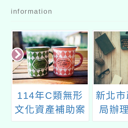
information
書
114年C類無形
新北市
台
文化資產補助案
局辦理
語
「北管後場伴奏
STAR