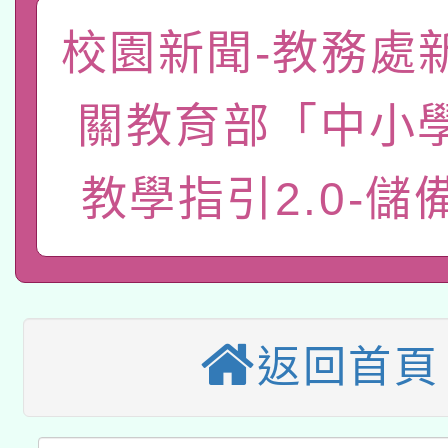
「數位內容與教學軟體線
校園新聞-教務處
有關大陸委員會函釋公
pilot」
關教育部「中小
轉知經濟部水利署委託
薪期間赴陸應申請許可
115年8月22日(星期六)
教學指引2.0-儲
業技術研究院辦理「11
2026年桃園地景藝術
桃園市孔廟祈福系列活
用水績優單位及節水達
本校115學年度第2次
開 智慧啟航」
動」
適應運動共學行動站研
招甄選結果公告(無人
返回首頁
本館辦理115年度閱讀
招)
科技賦能─人工智慧(AI
暨閱讀推動專業研習