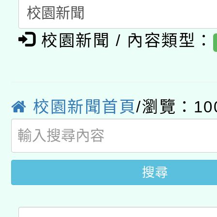
A3數位素養講師名單
礎課程
校園新聞 / 內容類型：
「數位內容與教學軟體線
有關大陸委員會函釋公
pilot」
轉知經濟部水利署委託
薪期間赴陸應申請許可
校園新聞首頁
/瀏覽：10
115年8月22日(星期六)
業技術研究院辦理「11
2026年桃園地景藝術
桃園市孔廟祈福系列活
用水績優單位及節水達
開 智慧啟航」
搜尋
動」