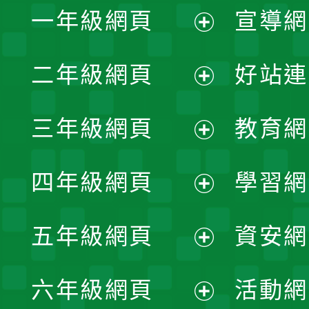
一年級網頁
宣導網
展
二年級網頁
好站連
開
展
三年級網頁
教育網
選
開
展
單
四年級網頁
學習網
選
開
展
單
五年級網頁
資安網
選
開
展
單
六年級網頁
活動網
選
開