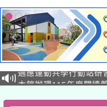
本校115學年度第2次
適應運動共學行動站研
招甄選結果公告(無人
本館辦理115年度閱讀
招)
科技賦能─人工智慧(AI
暨閱讀推動專業研習
A3數位素養講師名單
礎課程