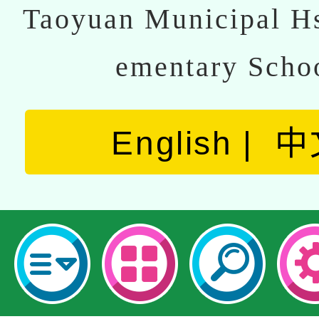
Taoyuan Municipal Hs
ementary Scho
English
中