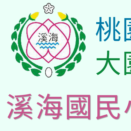
桃
大
溪海國民