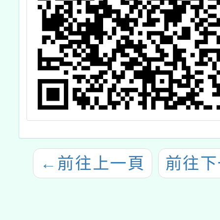
←
前往上一頁
前往下