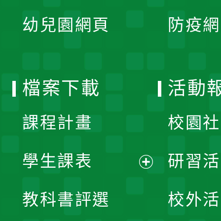
展
單
幼兒園網頁
防疫網
選
開
單
選
檔案下載
活動
單
課程計畫
校園社
學生課表
研習活
展
教科書評選
校外活
開