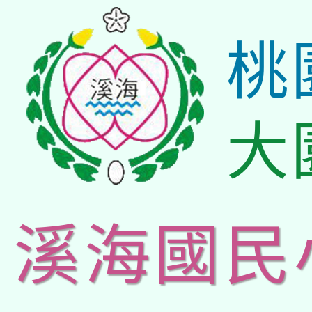
桃
大
溪海國民