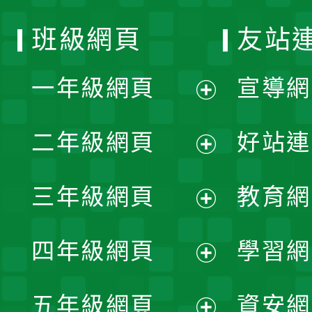
班級網頁
友站
一年級網頁
宣導網
展
二年級網頁
好站連
開
展
三年級網頁
教育網
選
開
展
單
四年級網頁
學習網
選
開
展
單
五年級網頁
資安網
選