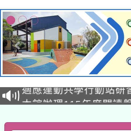
本校115學年度第2次
適應運動共學行動站研
招甄選結果公告(無人
本館辦理115年度閱讀
招)
科技賦能─人工智慧(AI
暨閱讀推動專業研習
A3數位素養講師名單