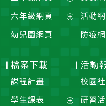
開
展
單
六年級網頁
活動網
選
開
展
單
幼兒園網頁
防疫網
選
開
單
選
檔案下載
活動
單
課程計畫
校園社
學生課表
研習活