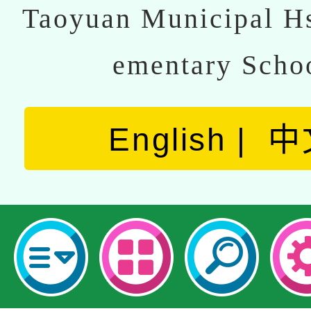
Taoyuan Municipal Hs
ementary Scho
English
中