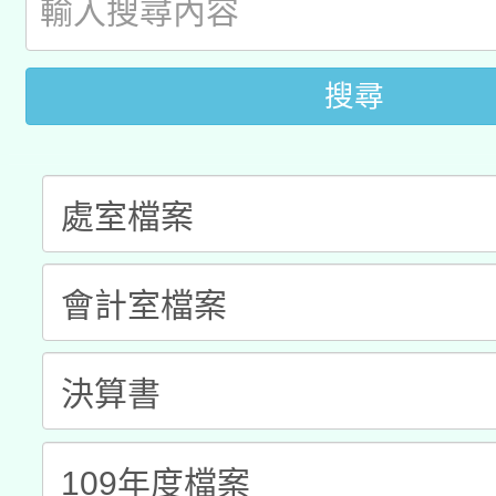
暨閱讀推動專業研習
A3數位素養講師名單
礎課程
搜尋
「數位內容與教學軟體線
有關大陸委員會函釋公
pilot」
轉知經濟部水利署委託
薪期間赴陸應申請許可
115年8月22日(星期六)
業技術研究院辦理「11
2026年桃園地景藝術
桃園市孔廟祈福系列活
用水績優單位及節水達
開 智慧啟航」
動」