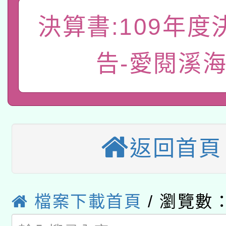
礎課程
決算書:109年度
「數位內容與教學軟體線
有關大陸委員會函釋公
pilot」
告-愛閱溪
轉知經濟部水利署委託
薪期間赴陸應申請許可
115年8月22日(星期六)
業技術研究院辦理「11
2026年桃園地景藝術
桃園市孔廟祈福系列活
用水績優單位及節水達
返回首頁
本校115學年度第2次
開 智慧啟航」
動」
適應運動共學行動站研
招甄選結果公告(無人
本館辦理115年度閱讀
檔案下載首頁
/ 瀏覽數：
招)
科技賦能─人工智慧(AI