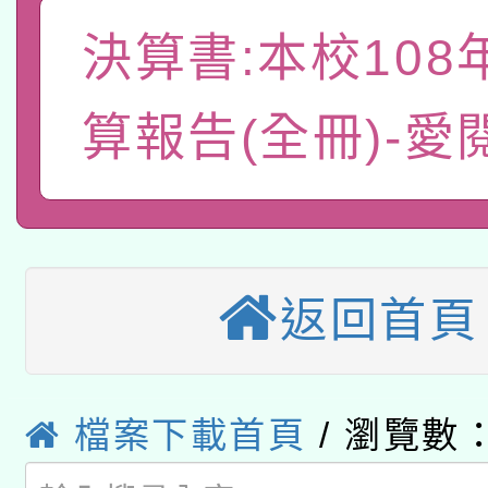
A3數位素養講師名單
礎課程
決算書:本校108
「數位內容與教學軟體線
有關大陸委員會函釋公
pilot」
算報告(全冊)-愛
轉知經濟部水利署委託
薪期間赴陸應申請許可
115年8月22日(星期六)
業技術研究院辦理「11
2026年桃園地景藝術
桃園市孔廟祈福系列活
用水績優單位及節水達
返回首頁
本校115學年度第2次
開 智慧啟航」
動」
適應運動共學行動站研
招甄選結果公告(無人
檔案下載首頁
/ 瀏覽數：
本館辦理115年度閱讀
招)