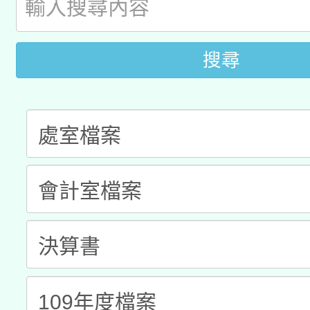
科技賦能─人工智慧(AI
暨閱讀推動專業研習
A3數位素養講師名單
礎課程
搜尋
「數位內容與教學軟體線
有關大陸委員會函釋公
pilot」
轉知經濟部水利署委託
薪期間赴陸應申請許可
115年8月22日(星期六)
業技術研究院辦理「11
2026年桃園地景藝術
桃園市孔廟祈福系列活
用水績優單位及節水達
開 智慧啟航」
動」