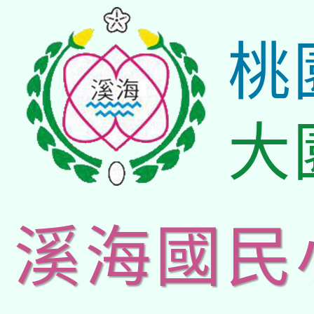
桃
大
溪海國民