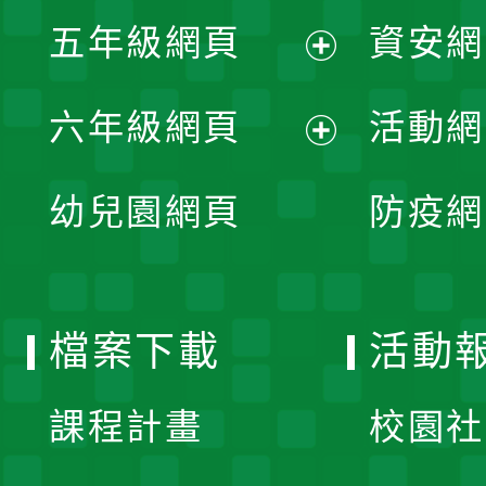
展
單
五年級網頁
資安網
選
開
展
單
六年級網頁
活動網
選
開
展
單
幼兒園網頁
防疫網
選
開
單
選
檔案下載
活動
單
課程計畫
校園社