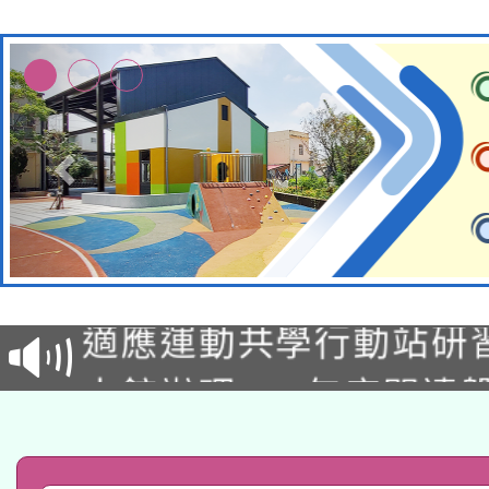
本校115學年度第2次
適應運動共學行動站研
招甄選結果公告(無人
本館辦理115年度閱讀
招)
科技賦能─人工智慧(AI
暨閱讀推動專業研習