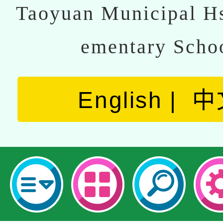
Taoyuan Municipal Hs
ementary Scho
English
中