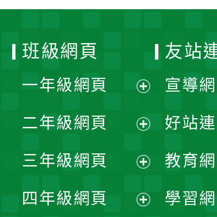
班級網頁
友站
一年級網頁
宣導網
展
二年級網頁
好站連
開
展
三年級網頁
教育網
選
開
展
單
四年級網頁
學習網
選
開